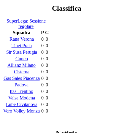
Classifica
SuperLega: Sessione
regolare
Squadra
P
G
Rana Verona
0
0
Tinet Prata
0
0
Sir Susa Perugia
0
0
Cuneo
0
0
Allianz Milano
0
0
Cisterna
0
0
Gas Sales Piacenza
0
0
Padova
0
0
Itas Trentino
0
0
Valsa Modena
0
0
Lube Civitanova
0
0
Vero Volley Monza
0
0