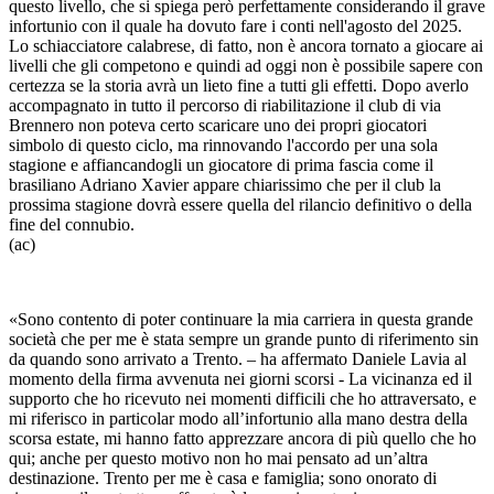
questo livello, che si spiega però perfettamente considerando il grave
infortunio con il quale ha dovuto fare i conti nell'agosto del 2025.
Lo schiacciatore calabrese, di fatto, non è ancora tornato a giocare ai
livelli che gli competono e quindi ad oggi non è possibile sapere con
certezza se la storia avrà un lieto fine a tutti gli effetti. Dopo averlo
accompagnato in tutto il percorso di riabilitazione il club di via
Brennero non poteva certo scaricare uno dei propri giocatori
simbolo di questo ciclo, ma rinnovando l'accordo per una sola
stagione e affiancandogli un giocatore di prima fascia come il
brasiliano Adriano Xavier appare chiarissimo che per il club la
prossima stagione dovrà essere quella del rilancio definitivo o della
fine del connubio.
(ac)
«Sono contento di poter continuare la mia carriera in questa grande
società che per me è stata sempre un grande punto di riferimento sin
da quando sono arrivato a Trento. – ha affermato Daniele Lavia al
momento della firma avvenuta nei giorni scorsi - La vicinanza ed il
supporto che ho ricevuto nei momenti difficili che ho attraversato, e
mi riferisco in particolar modo all’infortunio alla mano destra della
scorsa estate, mi hanno fatto apprezzare ancora di più quello che ho
qui; anche per questo motivo non ho mai pensato ad un’altra
destinazione. Trento per me è casa e famiglia; sono onorato di