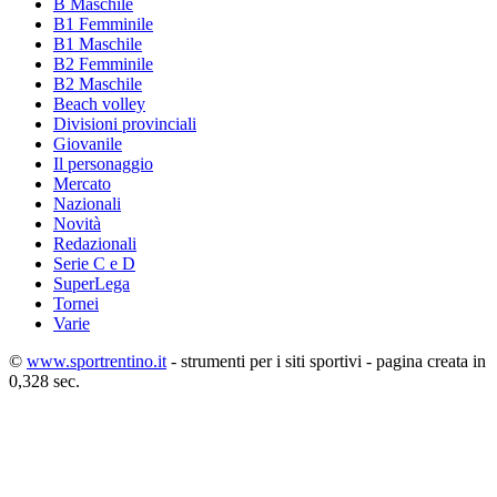
B Maschile
B1 Femminile
B1 Maschile
B2 Femminile
B2 Maschile
Beach volley
Divisioni provinciali
Giovanile
Il personaggio
Mercato
Nazionali
Novità
Redazionali
Serie C e D
SuperLega
Tornei
Varie
©
www.sportrentino.it
- strumenti per i siti sportivi - pagina creata in
0,328 sec.