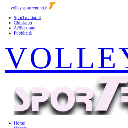
volley.sportrentino.it
SporTrentino.it
Chi siamo
Affiliazione
Pubblicità
Home