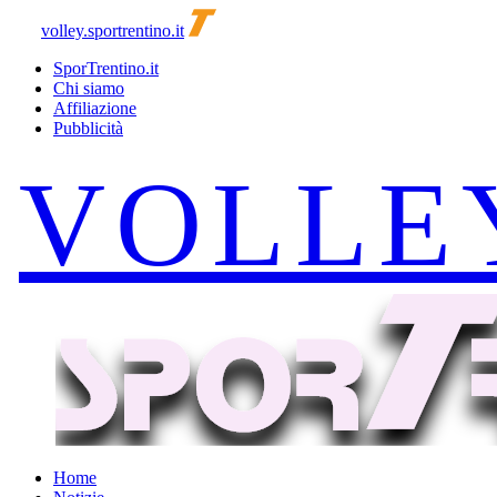
volley.sportrentino.it
SporTrentino.it
Chi siamo
Affiliazione
Pubblicità
Home