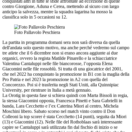
conquistati altri in tutte le sfide affrontate ad eccezione di quelle
contro Giorgione, Aduna e Cerea, mettendo al sicuro con largo
anticipo la salvezza, mentre la squadra lagarina ha mosso la
classifica solo in 5 occasioni su 12.
Foto Pallavolo Peschiera
La partita in programma domani sera non sarà diversa da quella
dell'andata solo questo motivo, ma anche perché vedremo sul campo
tre atlete che il 6 dicembre non si erano ancora aggiunte ai due
organici, ovvero la regista Matilde Pinarello e la schiacciatrice
Valentina Cantaluppi nelle file biancorosse, l’opposta Elena
Giacomini nelle file rossoblù. Si tratta di una giocatrice del 2001,
che nel 2022 ha conquistato la promozione in B1 con la maglia della
Pro Patria e nel 2023 la promozione in A2 con quella del
Concorezzo. Poi si è trasferita negli Stati Uniti, alla Quinnipiac
University, per rientrare in Italia a metà gennaio.
La Orotig in questa fase si schiera quindi con Marta Bissoli in regia,
la stessa Giacomini opposta, Francesca Pinetti e Sara Gabrielli in
banda, Lara Cecchetto e l’ex Caterina Miori al centro, Michela
Moschini libero. Sabato scorso nel match vinto contro il Don
Colleoni la top scorer è stata Cecchetto (14 punti), seguita da Miori
(13) e Giacomini (12). Nelle file del Rothoblaas sarà interessante
capire se Cantaluppi sarà utilizzata fin dal fischio di inizio o se