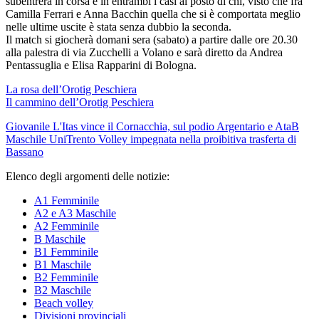
subentrerà in corsa e in entrambi i casi al posto di chi, visto che fra
Camilla Ferrari e Anna Bacchin quella che si è comportata meglio
nelle ultime uscite è stata senza dubbio la seconda.
Il match si giocherà domani sera (sabato) a partire dalle ore 20.30
alla palestra di via Zucchelli a Volano e sarà diretto da Andrea
Pentassuglia e Elisa Rapparini di Bologna.
La rosa dell’Orotig Peschiera
Il cammino dell’Orotig Peschiera
Giovanile
L'Itas vince il Cornacchia, sul podio Argentario e Ata
B
Maschile
UniTrento Volley impegnata nella proibitiva trasferta di
Bassano
Elenco degli argomenti delle notizie:
A1 Femminile
A2 e A3 Maschile
A2 Femminile
B Maschile
B1 Femminile
B1 Maschile
B2 Femminile
B2 Maschile
Beach volley
Divisioni provinciali