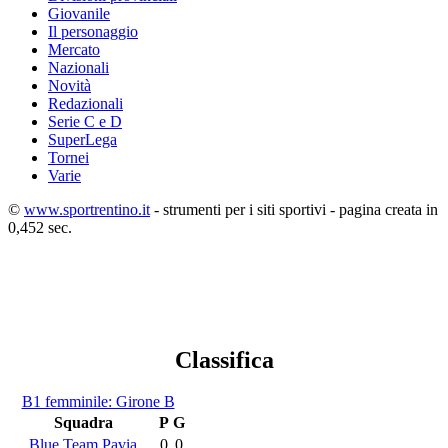
Giovanile
Il personaggio
Mercato
Nazionali
Novità
Redazionali
Serie C e D
SuperLega
Tornei
Varie
©
www.sportrentino.it
- strumenti per i siti sportivi - pagina creata in
0,452 sec.
Classifica
B1 femminile: Girone B
Squadra
P
G
Blue Team Pavia
0
0