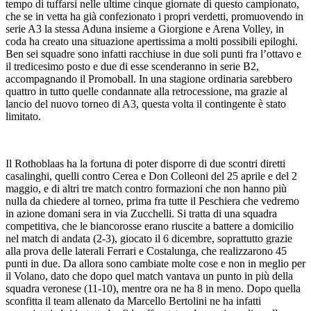
tempo di tuffarsi nelle ultime cinque giornate di questo campionato,
che se in vetta ha già confezionato i propri verdetti, promuovendo in
serie A3 la stessa Aduna insieme a Giorgione e Arena Volley, in
coda ha creato una situazione apertissima a molti possibili epiloghi.
Ben sei squadre sono infatti racchiuse in due soli punti fra l’ottavo e
il tredicesimo posto e due di esse scenderanno in serie B2,
accompagnando il Promoball. In una stagione ordinaria sarebbero
quattro in tutto quelle condannate alla retrocessione, ma grazie al
lancio del nuovo torneo di A3, questa volta il contingente è stato
limitato.
Il Rothoblaas ha la fortuna di poter disporre di due scontri diretti
casalinghi, quelli contro Cerea e Don Colleoni del 25 aprile e del 2
maggio, e di altri tre match contro formazioni che non hanno più
nulla da chiedere al torneo, prima fra tutte il Peschiera che vedremo
in azione domani sera in via Zucchelli. Si tratta di una squadra
competitiva, che le biancorosse erano riuscite a battere a domicilio
nel match di andata (2-3), giocato il 6 dicembre, soprattutto grazie
alla prova delle laterali Ferrari e Costalunga, che realizzarono 45
punti in due. Da allora sono cambiate molte cose e non in meglio per
il Volano, dato che dopo quel match vantava un punto in più della
squadra veronese (11-10), mentre ora ne ha 8 in meno. Dopo quella
sconfitta il team allenato da Marcello Bertolini ne ha infatti