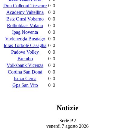
Don Colleoni Trescore
0
0
Academy Valtellina
0
0
Bstz Omsi Vobarno
0
0
Rothoblaas Volano
0
0
Ipag Noventa
0
0
Vivienergia Busnago
0
0
Idras Torbole Casaglia
0
0
Padova Volley
0
0
Brembo
0
0
Volksbank Vicenza
0
0
Cortina San Donà
0
0
Isuzu Cerea
0
0
Gps San Vito
0
0
Notizie
Serie B2
venerdì 7 agosto 2026