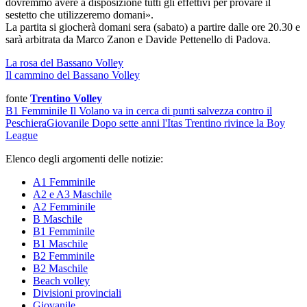
dovremmo avere a disposizione tutti gli effettivi per provare il
sestetto che utilizzeremo domani».
La partita si giocherà domani sera (sabato) a partire dalle ore 20.30 e
sarà arbitrata da Marco Zanon e Davide Pettenello di Padova.
La rosa del Bassano Volley
Il cammino del Bassano Volley
fonte
Trentino Volley
B1 Femminile
Il Volano va in cerca di punti salvezza contro il
Peschiera
Giovanile
Dopo sette anni l'Itas Trentino rivince la Boy
League
Elenco degli argomenti delle notizie:
A1 Femminile
A2 e A3 Maschile
A2 Femminile
B Maschile
B1 Femminile
B1 Maschile
B2 Femminile
B2 Maschile
Beach volley
Divisioni provinciali
Giovanile