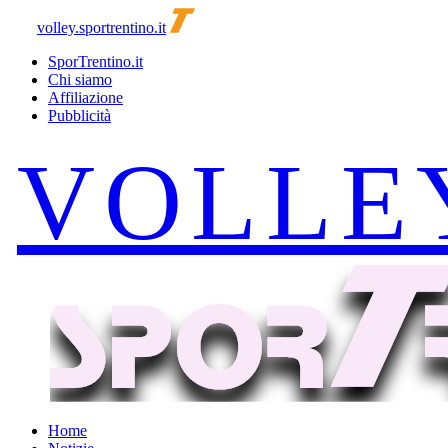
volley.sportrentino.it
SporTrentino.it
Chi siamo
Affiliazione
Pubblicità
Home