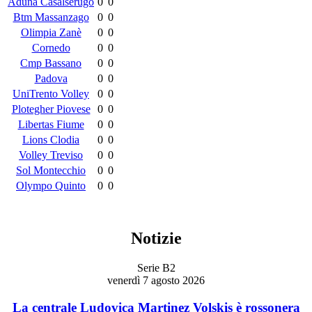
Aduna Casalserugo
0
0
Btm Massanzago
0
0
Olimpia Zanè
0
0
Cornedo
0
0
Cmp Bassano
0
0
Padova
0
0
UniTrento Volley
0
0
Plotegher Piovese
0
0
Libertas Fiume
0
0
Lions Clodia
0
0
Volley Treviso
0
0
Sol Montecchio
0
0
Olympo Quinto
0
0
Notizie
Serie B2
venerdì 7 agosto 2026
La centrale Ludovica Martinez Volskis è rossonera