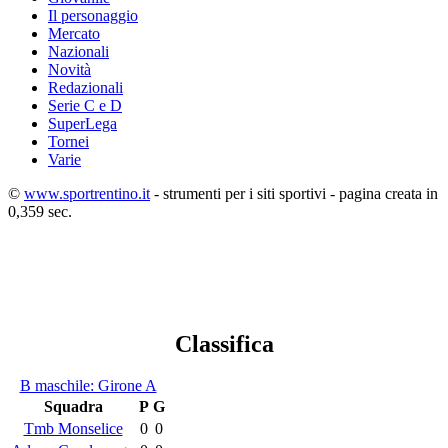
Il personaggio
Mercato
Nazionali
Novità
Redazionali
Serie C e D
SuperLega
Tornei
Varie
©
www.sportrentino.it
- strumenti per i siti sportivi - pagina creata in
0,359 sec.
Classifica
B maschile: Girone A
Squadra
P
G
Tmb Monselice
0
0