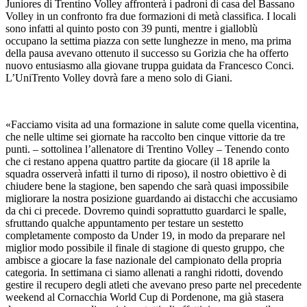
Juniores di Trentino Volley affronterà i padroni di casa del Bassano
Volley in un confronto fra due formazioni di metà classifica. I locali
sono infatti al quinto posto con 39 punti, mentre i gialloblù
occupano la settima piazza con sette lunghezze in meno, ma prima
della pausa avevano ottenuto il successo su Gorizia che ha offerto
nuovo entusiasmo alla giovane truppa guidata da Francesco Conci.
L’UniTrento Volley dovrà fare a meno solo di Giani.
«Facciamo visita ad una formazione in salute come quella vicentina,
che nelle ultime sei giornate ha raccolto ben cinque vittorie da tre
punti. – sottolinea l’allenatore di Trentino Volley – Tenendo conto
che ci restano appena quattro partite da giocare (il 18 aprile la
squadra osserverà infatti il turno di riposo), il nostro obiettivo è di
chiudere bene la stagione, ben sapendo che sarà quasi impossibile
migliorare la nostra posizione guardando ai distacchi che accusiamo
da chi ci precede. Dovremo quindi soprattutto guardarci le spalle,
sfruttando qualche appuntamento per testare un sestetto
completamente composto da Under 19, in modo da preparare nel
miglior modo possibile il finale di stagione di questo gruppo, che
ambisce a giocare la fase nazionale del campionato della propria
categoria. In settimana ci siamo allenati a ranghi ridotti, dovendo
gestire il recupero degli atleti che avevano preso parte nel precedente
weekend al Cornacchia World Cup di Pordenone, ma già stasera