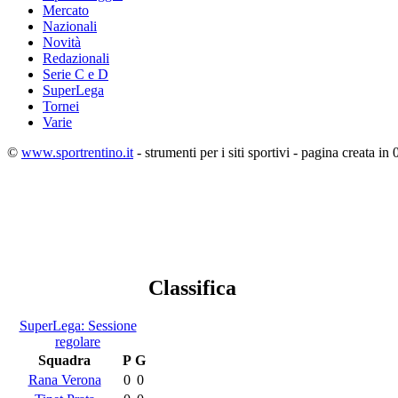
Mercato
Nazionali
Novità
Redazionali
Serie C e D
SuperLega
Tornei
Varie
©
www.sportrentino.it
- strumenti per i siti sportivi - pagina creata in 
Classifica
SuperLega: Sessione
regolare
Squadra
P
G
Rana Verona
0
0