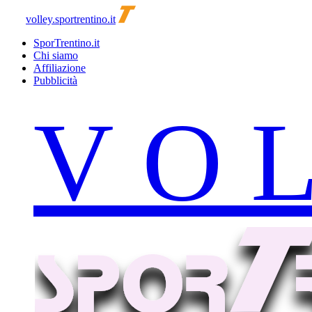
volley.sportrentino.it
SporTrentino.it
Chi siamo
Affiliazione
Pubblicità