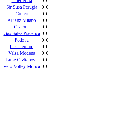
Tinet Prata
0
0
Sir Susa Perugia
0
0
Cuneo
0
0
Allianz Milano
0
0
Cisterna
0
0
Gas Sales Piacenza
0
0
Padova
0
0
Itas Trentino
0
0
Valsa Modena
0
0
Lube Civitanova
0
0
Vero Volley Monza
0
0