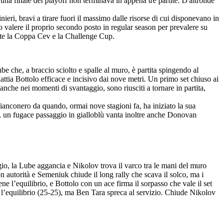
una finale dei playoff non terminava in appena tre partite. D'altronde
eri, bravi a tirare fuori il massimo dalle risorse di cui disponevano in
 valere il proprio secondo posto in regular season per prevalere su
ente la Coppa Cev e la Challenge Cup.
e che, a braccio sciolto e spalle al muro, è partita spingendo al
ttia Bottolo efficace e incisivo dai nove metri. Un primo set chiuso ai
nche nei momenti di svantaggio, sono riusciti a tornare in partita,
b bianconero da quando, ormai nove stagioni fa, ha iniziato la sua
lé, un fugace passaggio in gialloblù vanta inoltre anche Donovan
gio, la Lube aggancia e Nikolov trova il varco tra le mani del muro
 autorità e Semeniuk chiude il long rally che scava il solco, ma i
 l’equilibrio, e Bottolo con un ace firma il sorpasso che vale il set
ne l’equilibrio (25-25), ma Ben Tara spreca al servizio. Chiude Nikolov