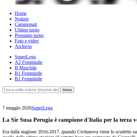
Home
Notizie
Campionati
Ultimo turno
Prossimo turno
Foto e video
Archivio
SuperLega
A2 Femminile
B Maschile
B1 Femminile
B2 Femminile
7 maggio 2026
SuperLega
La Sir Susa Perugia è campione d'Italia per la terza v
Era dalla stagione 2016-2017, quando Civitanova vinse lo scudetto supe