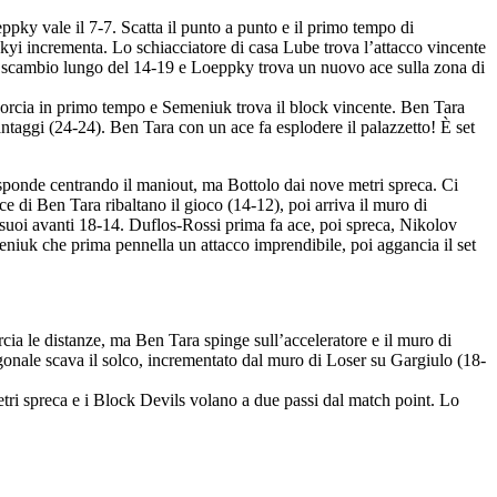
ppky vale il 7-7. Scatta il punto a punto e il primo tempo di
skyi incrementa. Lo schiacciatore di casa Lube trova l’attacco vincente
 lo scambio lungo del 14-19 e Loeppky trova un nuovo ace sulla zona di
accorcia in primo tempo e Semeniuk trova il block vincente. Ben Tara
ntaggi (24-24). Ben Tara con un ace fa esplodere il palazzetto! È set
risponde centrando il maniout, ma Bottolo dai nove metri spreca. Ci
e di Ben Tara ribaltano il gioco (14-12), poi arriva il muro di
 suoi avanti 18-14. Duflos-Rossi prima fa ace, poi spreca, Nikolov
eniuk che prima pennella un attacco imprendibile, poi aggancia il set
rcia le distanze, ma Ben Tara spinge sull’acceleratore e il muro di
gonale scava il solco, incrementato dal muro di Loser su Gargiulo (18-
tri spreca e i Block Devils volano a due passi dal match point. Lo