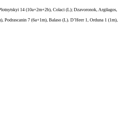
tnytskyi 14 (10a+2m+2b), Colaci (L); Dzavoronok, Argilagos,
Podrascanin 7 (6a+1m), Balaso (L). D’Heer 1, Orduna 1 (1m),