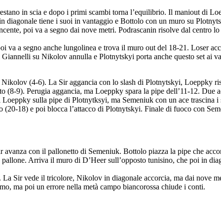
stano in scia e dopo i primi scambi torna l’equilibrio. Il maniout di Loe
 in diagonale tiene i suoi in vantaggio e Bottolo con un muro su Plotnyt
vincente, poi va a segno dai nove metri. Podrascanin risolve dal centro
e poi va a segno anche lungolinea e trova il muro out del 18-21. Loser 
i Giannelli su Nikolov annulla e Plotnytskyi porta anche questo set ai va
 di Nikolov (4-6). La Sir aggancia con lo slash di Plotnytskyi, Loeppky 
atto (8-9). Perugia aggancia, ma Loeppky spara la pipe dell’11-12. Due ac
di Loeppky sulla pipe di Plotnytksyi, ma Semeniuk con un ace trascina i
 (20-18) e poi blocca l’attacco di Plotnytskyi. Finale di fuoco con Sem
Sir avanza con il pallonetto di Semeniuk. Bottolo piazza la pipe che acco
pallone. Arriva il muro di D’Heer sull’opposto tunisino, che poi in dia
La Sir vede il tricolore, Nikolov in diagonale accorcia, ma dai nove me
rimo, ma poi un errore nella metà campo biancorossa chiude i conti.