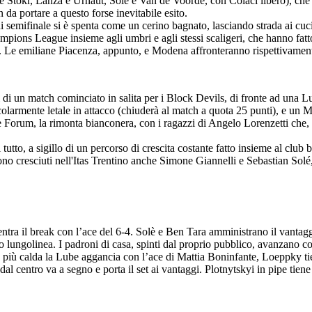
i e Stokr, Lanza e Urnaut, Solé e Van de Voorde, con Colaci libero), che 
on da portare a questo forse inevitabile esito.
 semifinale si è spenta come un cerino bagnato, lasciando strada ai cucini
ions League insieme agli umbri e agli stessi scaligeri, che hanno fatto
osto. Le emiliane Piacenza, appunto, e Modena affronteranno rispettivam
di un match cominciato in salita per i Block Devils, di fronte ad una Lub
olarmente letale in attacco (chiuderà al match a quota 25 punti), e un Ma
 Forum, la rimonta bianconera, con i ragazzi di Angelo Lorenzetti che, a
 tutto, a sigillo di un percorso di crescita costante fatto insieme al clu
 sono cresciuti nell'Itas Trentino anche Simone Giannelli e Sebastian So
entra il break con l’ace del 6-4. Solè e Ben Tara amministrano il vantag
 lungolinea. I padroni di casa, spinti dal proprio pubblico, avanzano con
 più calda la Lube aggancia con l’ace di Mattia Boninfante, Loeppky tiene
 dal centro va a segno e porta il set ai vantaggi. Plotnytskyi in pipe tie