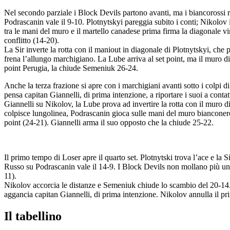
Nel secondo parziale i Block Devils partono avanti, ma i biancorossi re
Podrascanin vale il 9-10. Plotnytskyi pareggia subito i conti; Nikolov
tra le mani del muro e il martello canadese prima firma la diagonale 
conflitto (14-20).
La Sir inverte la rotta con il maniout in diagonale di Plotnytskyi, ch
frena l’allungo marchigiano. La Lube arriva al set point, ma il muro d
point Perugia, la chiude Semeniuk 26-24.
Anche la terza frazione si apre con i marchigiani avanti sotto i colpi
pensa capitan Giannelli, di prima intenzione, a riportare i suoi a cont
Giannelli su Nikolov, la Lube prova ad invertire la rotta con il muro 
colpisce lungolinea, Podrascanin gioca sulle mani del muro bianconero
point (24-21). Giannelli arma il suo opposto che la chiude 25-22.
Il primo tempo di Loser apre il quarto set. Plotnytski trova l’ace e la 
Russo su Podrascanin vale il 14-9. I Block Devils non mollano più un 
11).
Nikolov accorcia le distanze e Semeniuk chiude lo scambio del 20-14. 
aggancia capitan Giannelli, di prima intenzione. Nikolov annulla il p
Il tabellino