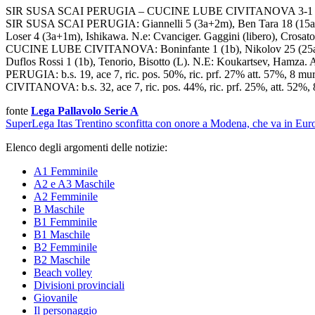
SIR SUSA SCAI PERUGIA – CUCINE LUBE CIVITANOVA 3-1 (25-
SIR SUSA SCAI PERUGIA: Giannelli 5 (3a+2m), Ben Tara 18 (15a+3b
Loser 4 (3a+1m), Ishikawa. N.e: Cvanciger. Gaggini (libero), Crosato
CUCINE LUBE CIVITANOVA: Boninfante 1 (1b), Nikolov 25 (25a), B
Duflos Rossi 1 (1b), Tenorio, Bisotto (L). N.E: Koukartsev, Hamza.
PERUGIA: b.s. 19, ace 7, ric. pos. 50%, ric. prf. 27% att. 57%, 8 mur
CIVITANOVA: b.s. 32, ace 7, ric. pos. 44%, ric. prf. 25%, att. 52%, 
fonte
Lega Pallavolo Serie A
SuperLega
Itas Trentino sconfitta con onore a Modena, che va in Eur
Elenco degli argomenti delle notizie:
A1 Femminile
A2 e A3 Maschile
A2 Femminile
B Maschile
B1 Femminile
B1 Maschile
B2 Femminile
B2 Maschile
Beach volley
Divisioni provinciali
Giovanile
Il personaggio