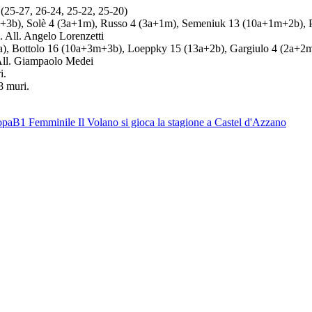
27, 26-24, 25-22, 25-20)
), Solè 4 (3a+1m), Russo 4 (3a+1m), Semeniuk 13 (10a+1m+2b), Plo
. All. Angelo Lorenzetti
ottolo 16 (10a+3m+3b), Loeppky 15 (13a+2b), Gargiulo 4 (2a+2m), 
 All. Giampaolo Medei
i.
8 muri.
opa
B1 Femminile
Il Volano si gioca la stagione a Castel d'Azzano