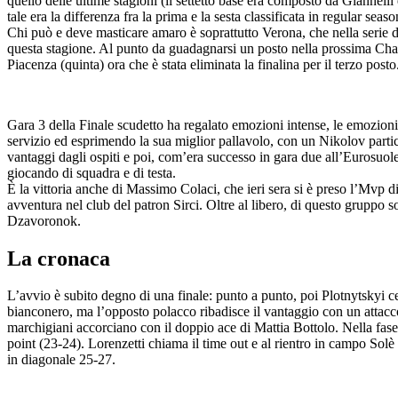
quello delle ultime stagioni (il settetto base era composto da Giannell
tale era la differenza fra la prima e la sesta classificata in regular seas
Chi può e deve masticare amaro è soprattutto Verona, che nella serie di
questa stagione. Al punto da guadagnarsi un posto nella prossima Champ
Piacenza (quinta) ora che è stata eliminata la finalina per il terzo p
Gara 3 della Finale scudetto ha regalato emozioni intense, le emozioni 
servizio ed esprimendo la sua miglior pallavolo, con un Nikolov partic
vantaggi dagli ospiti e poi, com’era successo in gara due all’Eurosuole
giocando di squadra e di testa.
È la vittoria anche di Massimo Colaci, che ieri sera si è preso l’Mvp di
avventura nel club del patron Sirci. Oltre al libero, di questo gruppo
Dzavoronok.
La cronaca
L’avvio è subito degno di una finale: punto a punto, poi Plotnytskyi c
bianconero, ma l’opposto polacco ribadisce il vantaggio con un attacco
marchigiani accorciano con il doppio ace di Mattia Bottolo. Nella fase
point (23-24). Lorenzetti chiama il time out e al rientro in campo Solè
in diagonale 25-27.