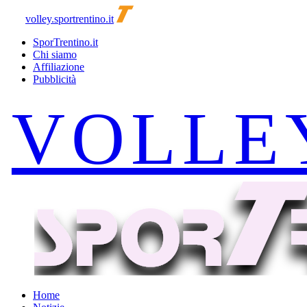
volley.sportrentino.it
SporTrentino.it
Chi siamo
Affiliazione
Pubblicità
Home