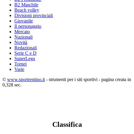
B2 Maschile
Beach volley
Divisioni provinciali
Giovanile
Il personaggio
Mercato
Nazionali
Novità
Redazionali
Serie C e D
SuperLega
Tornei
Varie
©
www.sportrentino.it
- strumenti per i siti sportivi - pagina creata in
0,328 sec.
Classifica