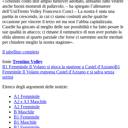
«Tenendo conto dell’ampio turnover adottato, abbiamo fatto vedere
anche buoni momenti di pallavolo. – ha spiegato l’allenatore
dell’UniTrento Volley Francesco Conci – La nostra è stata una
partita in crescendo, in cui ci siamo costruiti anche qualche
occasione per vincere il terzo set ma non l’abbia capitalizzata.
Caselle ha giocato al meglio delle sue possibilità e ha fatto pesare le
sue qualità in attacco; ci rimane il rammarico di non aver portato la
sfida almeno al quarto parziale che forse ci saremmo anche meritati
per chiudere meglio la nostra stagione».
Il tabellino completo
fonte
Trentino Volley
B1 Femminile
Il Volano si gioca la stagione a Castel d'Azzano
B1
Femminile
Il Volano espugna Castel d'Azzano e si salva senza
sorrisi
Elenco degli argomenti delle notizie:
A1 Femminile
A2 e A3 Maschile
A2 Femminile
B Maschile
B1 Femminile
B1 Maschile
B2 Femminile