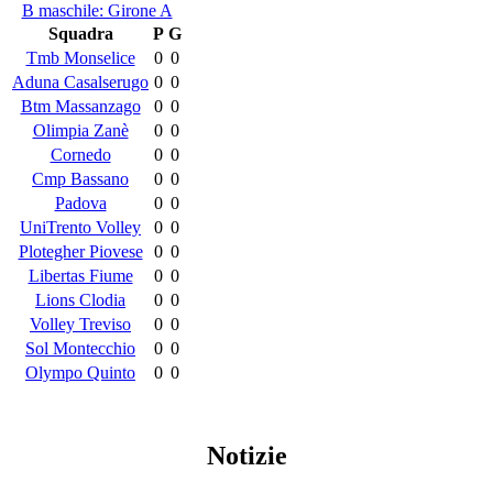
B maschile: Girone A
Squadra
P
G
Tmb Monselice
0
0
Aduna Casalserugo
0
0
Btm Massanzago
0
0
Olimpia Zanè
0
0
Cornedo
0
0
Cmp Bassano
0
0
Padova
0
0
UniTrento Volley
0
0
Plotegher Piovese
0
0
Libertas Fiume
0
0
Lions Clodia
0
0
Volley Treviso
0
0
Sol Montecchio
0
0
Olympo Quinto
0
0
Notizie