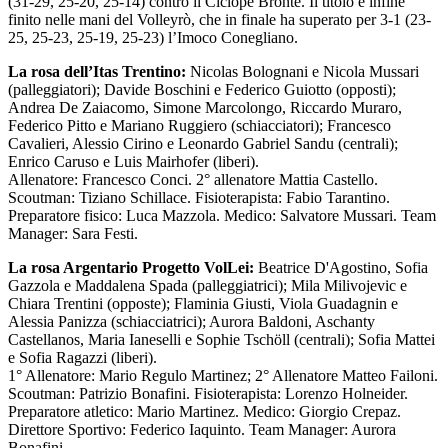
(31-29, 25-20, 25-14) contro il Ciclope Bronte. Il titolo è infine
finito nelle mani del Volleyrò, che in finale ha superato per 3-1 (23-
25, 25-23, 25-19, 25-23) l’Imoco Conegliano.
La rosa dell’Itas Trentino:
Nicolas Bolognani e Nicola Mussari
(palleggiatori); Davide Boschini e Federico Guiotto (opposti);
Andrea De Zaiacomo, Simone Marcolongo, Riccardo Muraro,
Federico Pitto e Mariano Ruggiero (schiacciatori); Francesco
Cavalieri, Alessio Cirino e Leonardo Gabriel Sandu (centrali);
Enrico Caruso e Luis Mairhofer (liberi).
Allenatore: Francesco Conci. 2° allenatore Mattia Castello.
Scoutman: Tiziano Schillace. Fisioterapista: Fabio Tarantino.
Preparatore fisico: Luca Mazzola. Medico: Salvatore Mussari. Team
Manager: Sara Festi.
La rosa Argentario Progetto VolLei:
Beatrice D'Agostino, Sofia
Gazzola e Maddalena Spada (palleggiatrici); Mila Milivojevic e
Chiara Trentini (opposte); Flaminia Giusti, Viola Guadagnin e
Alessia Panizza (schiacciatrici); Aurora Baldoni, Aschanty
Castellanos, Maria Ianeselli e Sophie Tschöll (centrali); Sofia Mattei
e Sofia Ragazzi (liberi).
1° Allenatore: Mario Regulo Martinez; 2° Allenatore Matteo Failoni.
Scoutman: Patrizio Bonafini. Fisioterapista: Lorenzo Holneider.
Preparatore atletico: Mario Martinez. Medico: Giorgio Crepaz.
Direttore Sportivo: Federico Iaquinto. Team Manager: Aurora
Bonafini