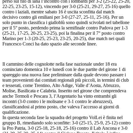
perso sul filo di lana l’incontro con i lombardi per 3-2 (25-22, 25-20,
22-25, 23-25, 15-12), vincendo per 3-0 (25-21, 29-27, 25-16) quello
contro i laziali, mentre sabato 16 è uscita sconfitta dal match
decisivo contro gli emiliani per 3-0 (27-27, 25-11, 25-16). Per un
solo punto in classifica i gialloblù sono quindi scivolati nel tabellone
per il 5° posto, perdendo prima la semifinale contro Padova per 1-3
(25-21, 17-25, 20-25, 23-25), poi la finalina per il 7° posto contro
Marino per 1-3 (20-25, 25-23, 23-25, 20-25), due match nei quali
Francesco Conci ha dato spazio alle seconde linee.
Il cammino delle cognolotte nella fase nazionale under 18 era
cominciato domenica 10 e lunedì con le due partite del girone 1 di
spareggio una nuova fase preliminare dalla quale devono passare i
team provenienti dai comitati regionali più piccoli, in termini di club
e tesserati, come Trentino, Alto Adige, Valle d’Aosta, Abruzzo,
Molise, Basilicata e Calabria. Inserito nel girone che comprendeva
anche Termoli e Pescara 3, l’Argentario ha vinto entrambi gli
incontri (3-0 contro i le molisane e 3-1 contro le abruzzesi),
classificandosi al primo posto, che valeva l’accesso ai giorni di
qualificazione.
In questa seconda fase la squadra del progetto VolLei è finita nel
gruppo B, rimediando solo sconfitte: 3-0 (25-15, 25-9, 25-12) contro
la Pro Patria, 3-0 (25-18, 25-18, 25-16) contro il Lab Ancona e 3-0