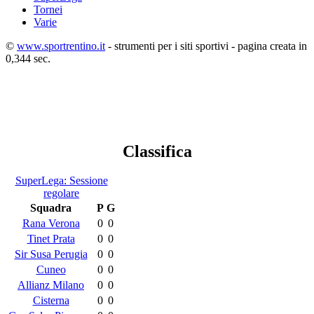
Tornei
Varie
©
www.sportrentino.it
- strumenti per i siti sportivi - pagina creata in
0,344 sec.
Classifica
SuperLega: Sessione
regolare
Squadra
P
G
Rana Verona
0
0
Tinet Prata
0
0
Sir Susa Perugia
0
0
Cuneo
0
0
Allianz Milano
0
0
Cisterna
0
0