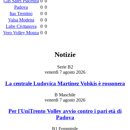
Gas Sales Piacenza
0
0
Padova
0
0
Itas Trentino
0
0
Valsa Modena
0
0
Lube Civitanova
0
0
Vero Volley Monza
0
0
Notizie
Serie B2
venerdì 7 agosto 2026
La centrale Ludovica Martinez Volskis è rossonera
B Maschile
venerdì 7 agosto 2026
Per l'UniTrento Volley avvio contro i pari età di
Padova
B1 Femminile