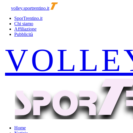
volley.sportrentino.it
SporTrentino.it
Chi siamo
Affiliazione
Pubblicità
Home