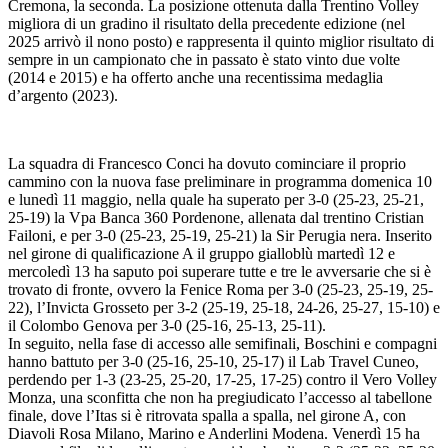
Cremona, la seconda. La posizione ottenuta dalla Trentino Volley
migliora di un gradino il risultato della precedente edizione (nel
2025 arrivò il nono posto) e rappresenta il quinto miglior risultato di
sempre in un campionato che in passato è stato vinto due volte
(2014 e 2015) e ha offerto anche una recentissima medaglia
d’argento (2023).
La squadra di Francesco Conci ha dovuto cominciare il proprio
cammino con la nuova fase preliminare in programma domenica 10
e lunedì 11 maggio, nella quale ha superato per 3-0 (25-23, 25-21,
25-19) la Vpa Banca 360 Pordenone, allenata dal trentino Cristian
Failoni, e per 3-0 (25-23, 25-19, 25-21) la Sir Perugia nera. Inserito
nel girone di qualificazione A il gruppo gialloblù martedì 12 e
mercoledì 13 ha saputo poi superare tutte e tre le avversarie che si è
trovato di fronte, ovvero la Fenice Roma per 3-0 (25-23, 25-19, 25-
22), l’Invicta Grosseto per 3-2 (25-19, 25-18, 24-26, 25-27, 15-10) e
il Colombo Genova per 3-0 (25-16, 25-13, 25-11).
In seguito, nella fase di accesso alle semifinali, Boschini e compagni
hanno battuto per 3-0 (25-16, 25-10, 25-17) il Lab Travel Cuneo,
perdendo per 1-3 (23-25, 25-20, 17-25, 17-25) contro il Vero Volley
Monza, una sconfitta che non ha pregiudicato l’accesso al tabellone
finale, dove l’Itas si è ritrovata spalla a spalla, nel girone A, con
Diavoli Rosa Milano, Marino e Anderlini Modena. Venerdì 15 ha