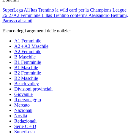
SuperLega
All'Itas Trentino la wild card per la Champions League
26-27
A2 Femminile
L'Itas Trentino conferma Alessandro Beltrami,
Parusso ai saluti
Elenco degli argomenti delle notizie:
A1 Femminile
A2 e A3 Maschile
A2 Femminile
B Maschile
B1 Femminile
B1 Maschile
B2 Femminile
B2 Maschile
Beach volley
Divisioni provinciali
Giovanile
Il personaggio
Mercato
Nazionali
Novità
Redazionali
Serie C e D
SuperLega