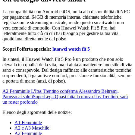
La compatibilità con Android e iOS, unita alla disponibilità di NFC
per pagamenti, 64GB di memoria interna, chiamate telefoniche,
registrazioni e streaming musicale, rende questo smartwatch una
vera centrale di controllo. Con Huawei Watch Fit 5 Pro, hai
letteralmente tutto ciò di cui hai bisogno per gestire la tua vita
quotidiana, direttamente dal polso.
Scopri l'offerta speciale:
huawei watch fit 5
In sintesi, il Huawei Watch Fit 5 Pro è un prodotto che non solo
eleva la tua qualità della vita, ma ti aiuta a mantenere uno stile di vita
sano e consapevole. Dal design raffinato alle caratteristiche tecniche
sorprendenti, ti garantisce comfort, precisione e funzionalità, sempre
a portata di mano (anzi, di polso).
A2 Femminile
L'Itas Trentino conferma Alessandro Beltrami,
Parusso ai saluti
SuperLega
Quasi fatta la nuova Itas Trentino, sarà
un roster profondo
Elenco degli argomenti delle notizie:
A1 Femminile
A2 e A3 Maschile
A2 Femminile