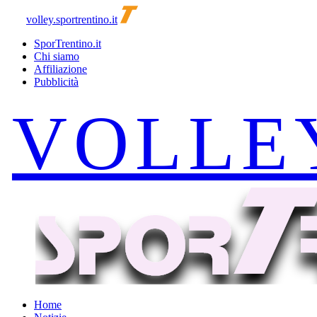
volley.sportrentino.it
SporTrentino.it
Chi siamo
Affiliazione
Pubblicità
Home