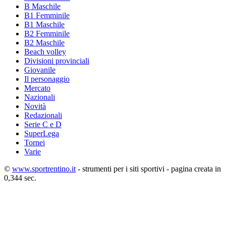
B Maschile
B1 Femminile
B1 Maschile
B2 Femminile
B2 Maschile
Beach volley
Divisioni provinciali
Giovanile
Il personaggio
Mercato
Nazionali
Novità
Redazionali
Serie C e D
SuperLega
Tornei
Varie
©
www.sportrentino.it
- strumenti per i siti sportivi - pagina creata in
0,344 sec.