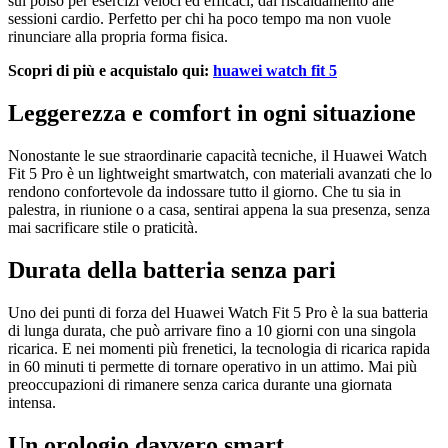
sul polso per esercizi veloci ed efficaci, dal riscaldamento alle
sessioni cardio. Perfetto per chi ha poco tempo ma non vuole
rinunciare alla propria forma fisica.
Scopri di più e acquistalo qui:
huawei watch fit 5
Leggerezza e comfort in ogni situazione
Nonostante le sue straordinarie capacità tecniche, il Huawei Watch
Fit 5 Pro è un lightweight smartwatch, con materiali avanzati che lo
rendono confortevole da indossare tutto il giorno. Che tu sia in
palestra, in riunione o a casa, sentirai appena la sua presenza, senza
mai sacrificare stile o praticità.
Durata della batteria senza pari
Uno dei punti di forza del Huawei Watch Fit 5 Pro è la sua batteria
di lunga durata, che può arrivare fino a 10 giorni con una singola
ricarica. E nei momenti più frenetici, la tecnologia di ricarica rapida
in 60 minuti ti permette di tornare operativo in un attimo. Mai più
preoccupazioni di rimanere senza carica durante una giornata
intensa.
Un orologio davvero smart