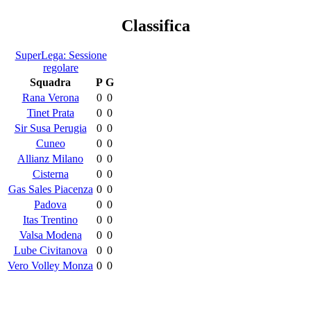
Classifica
SuperLega: Sessione
regolare
Squadra
P
G
Rana Verona
0
0
Tinet Prata
0
0
Sir Susa Perugia
0
0
Cuneo
0
0
Allianz Milano
0
0
Cisterna
0
0
Gas Sales Piacenza
0
0
Padova
0
0
Itas Trentino
0
0
Valsa Modena
0
0
Lube Civitanova
0
0
Vero Volley Monza
0
0