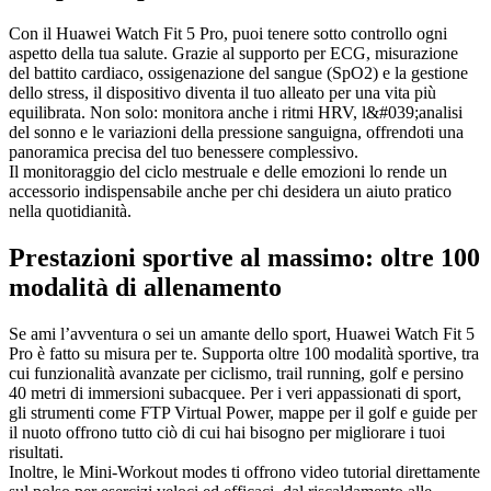
Con il Huawei Watch Fit 5 Pro, puoi tenere sotto controllo ogni
aspetto della tua salute. Grazie al supporto per ECG, misurazione
del battito cardiaco, ossigenazione del sangue (SpO2) e la gestione
dello stress, il dispositivo diventa il tuo alleato per una vita più
equilibrata. Non solo: monitora anche i ritmi HRV, l&#039;analisi
del sonno e le variazioni della pressione sanguigna, offrendoti una
panoramica precisa del tuo benessere complessivo.
Il monitoraggio del ciclo mestruale e delle emozioni lo rende un
accessorio indispensabile anche per chi desidera un aiuto pratico
nella quotidianità.
Prestazioni sportive al massimo: oltre 100
modalità di allenamento
Se ami l’avventura o sei un amante dello sport, Huawei Watch Fit 5
Pro è fatto su misura per te. Supporta oltre 100 modalità sportive, tra
cui funzionalità avanzate per ciclismo, trail running, golf e persino
40 metri di immersioni subacquee. Per i veri appassionati di sport,
gli strumenti come FTP Virtual Power, mappe per il golf e guide per
il nuoto offrono tutto ciò di cui hai bisogno per migliorare i tuoi
risultati.
Inoltre, le Mini-Workout modes ti offrono video tutorial direttamente