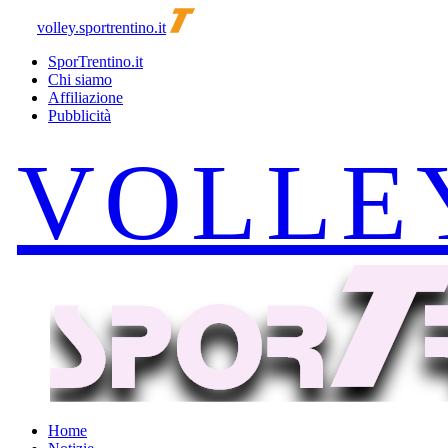
volley.sportrentino.it
SporTrentino.it
Chi siamo
Affiliazione
Pubblicità
Home