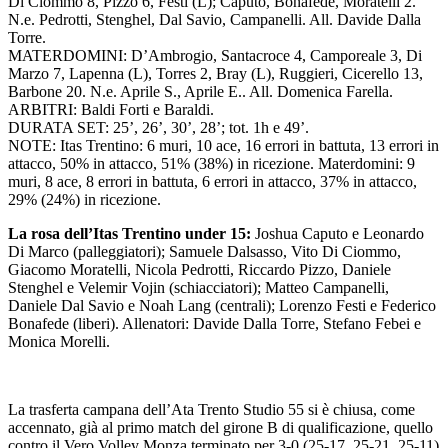
Di Ciommo 8, Pizzo 6, Festi (L); Caputo, Bonafede, Moratelli 2.
N.e. Pedrotti, Stenghel, Dal Savio, Campanelli. All. Davide Dalla
Torre.
MATERDOMINI: D’Ambrogio, Santacroce 4, Camporeale 3, Di
Marzo 7, Lapenna (L), Torres 2, Bray (L), Ruggieri, Cicerello 13,
Barbone 20. N.e. Aprile S., Aprile E.. All. Domenica Farella.
ARBITRI: Baldi Forti e Baraldi.
DURATA SET: 25’, 26’, 30’, 28’; tot. 1h e 49’.
NOTE: Itas Trentino: 6 muri, 10 ace, 16 errori in battuta, 13 errori in
attacco, 50% in attacco, 51% (38%) in ricezione. Materdomini: 9
muri, 8 ace, 8 errori in battuta, 6 errori in attacco, 37% in attacco,
29% (24%) in ricezione.
La rosa dell’Itas Trentino under 15:
Joshua Caputo e Leonardo
Di Marco (palleggiatori); Samuele Dalsasso, Vito Di Ciommo,
Giacomo Moratelli, Nicola Pedrotti, Riccardo Pizzo, Daniele
Stenghel e Velemir Vojin (schiacciatori); Matteo Campanelli,
Daniele Dal Savio e Noah Lang (centrali); Lorenzo Festi e Federico
Bonafede (liberi). Allenatori: Davide Dalla Torre, Stefano Febei e
Monica Morelli.
La trasferta campana dell’Ata Trento Studio 55 si è chiusa, come
accennato, già al primo match del girone B di qualificazione, quello
contro il Vero Volley Monza terminato per 3-0 (25-17, 25-21, 25-11)