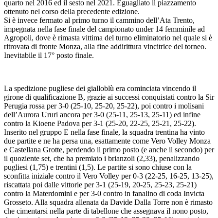
quarto nel 2016 ed il sesto nel 2021. Eguagliato il piazzamento
ottenuto nel corso della precedente edizione.
Si è invece fermato al primo turno il cammino dell’Ata Trento,
impegnata nella fase finale del campionato under 14 femminile ad
Agropoli, dove è rimasta vittima del turno eliminatorio nel quale si è
ritrovata di fronte Monza, alla fine addirittura vincitrice del torneo.
Inevitabile il 17° posto finale.
La spedizione pugliese dei gialloblù era cominciata vincendo il
girone di qualificazione B, grazie ai successi conquistati contro la Sir
Perugia rossa per 3-0 (25-10, 25-20, 25-22), poi contro i molisani
dell’Aurora Ururi ancora per 3-0 (25-11, 25-13, 25-11) ed infine
contro la Kioene Padova per 3-1 (25-20, 22-25, 25-21, 25-22).
Inserito nel gruppo E nella fase finale, la squadra trentina ha vinto
due partite e ne ha persa una, esattamente come Vero Volley Monza
e Castellana Grotte, perdendo il primo posto (e anche il secondo) per
il quoziente set, che ha premiato i brianzoli (2,33), penalizzando
pugliesi (1,75) e trentini (1,5). Le partite si sono chiuse con la
sconfitta iniziale contro il Vero Volley per 0-3 (22-25, 16-25, 13-25),
riscattata poi dalle vittorie per 3-1 (25-19, 20-25, 25-23, 25-21)
contro la Materdomini e per 3-0 contro in fanalino di coda Invicta
Grosseto. Alla squadra allenata da Davide Dalla Torre non è rimasto
che cimentarsi nella parte di tabellone che assegnava il nono posto,