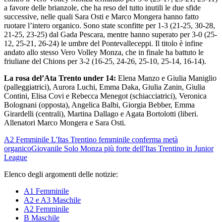
a favore delle brianzole, che ha reso del tutto inutili le due sfide
successive, nelle quali Sara Osti e Marco Mongera hanno fatto
ruotare l’intero organico. Sono state sconfitte per 1-3 (21-25, 30-28,
21-25, 23-25) dal Gada Pescara, mentre hanno superato per 3-0 (25-
12, 25-21, 26-24) le umbre del Pontevalleceppi. Il titolo è infine
andato allo stesso Vero Volley Monza, che in finale ha battuto le
friuliane del Chions per 3-2 (16-25, 24-26, 25-10, 25-14, 16-14).
La rosa del’Ata Trento under 14:
Elena Manzo e Giulia Maniglio
(palleggiatrici), Aurora Luchi, Emma Daka, Giulia Zanin, Giulia
Contini, Elisa Covi e Rebecca Menegot (schiacciatrici), Veronica
Bolognani (opposta), Angelica Balbi, Giorgia Bebber, Emma
Girardelli (centrali), Martina Dallago e Agata Bortolotti (liberi.
Allenatori Marco Mongera e Sara Osti.
A2 Femminile
L'Itas Trentino femminile conferma metà
organico
Giovanile
Solo Monza più forte dell'Itas Trentino in Junior
League
Elenco degli argomenti delle notizie:
A1 Femminile
A2 e A3 Maschile
A2 Femminile
B Maschile