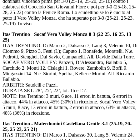
dominata vincendo prima per 3-0 (25-19, 25-20, 25-16) contro i
calabresi del Cocciolo San Giovanni Fiore e poi per 3-0 (25-18, 25-
28, 25-22) contro la Fenice Roma. Lo scudettino se lo è cucito al
petto il Vero Volley Monza, che ha superato per 3-0 (25-21, 25-23,
25-19) Treviso.
Itas Trentino - Socaf Vero Volley Monza 0-3 (22-25, 16-25, 13-
25)
ITAS TRENTINO: Di Marco 2, Dalsasso 7, Lang 3, Velemir 10, Di
Ciommo 9, Pizzo 3, Festi (L); Caputo 1, Bonafede, Moratelli. N.e.
Pedrotti, Stenghel, Dal Savio, Campanelli. All. Davide Dalla Torre.
SOCAF VERO VOLLEY: Panzeri, D’Alessandro, Ballabio 5,
Carchido 2, Monti 12, Cislaghi 1, Rovere, Zambolin 9, Boffi 9,
Mingazzini 14. N.e. Storini, Speltra, Keller e Morini. All. Riccardo
Ballabio.
ARBITRI: Saudelli e Pazzi.
DURATA SET: 28’, 25’, 22’; tot. 1h e 15’.
NOTE: Itas Trentino: 3 muri, 6 ace, 11 errori in battuta, 6 errori in
attacco, 44% in attacco, 45% (30%) in ricezione. Socaf Vero Volley:
5 muri, 8 ace, 13 errori in battuta, 2 errori in attacco, 63% in attacco,
48% (36%) in ricezione.
Itas Trentino - Materdomini Castellana Grotte 3-1 (25-19, 20-
25, 25-23, 25-21)
ITAS TRENTINO: Di Marco 1, Dalsasso 30, Lang 5, Velemir 24,