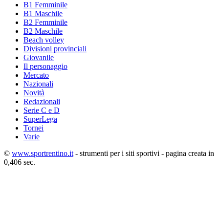
B1 Femminile
B1 Maschile
B2 Femminile
B2 Maschile
Beach volley
Divisioni provinciali
Giovanile
Il personaggio
Mercato
Nazionali
Novità
Redazionali
Serie C e D
SuperLega
Tornei
Varie
©
www.sportrentino.it
- strumenti per i siti sportivi - pagina creata in
0,406 sec.