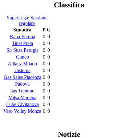
Classifica
SuperLega: Sessione
regolare
Squadra
P
G
Rana Verona
0
0
Tinet Prata
0
0
Sir Susa Perugia
0
0
Cuneo
0
0
Allianz Milano
0
0
Cisterna
0
0
Gas Sales Piacenza
0
0
Padova
0
0
Itas Trentino
0
0
Valsa Modena
0
0
Lube Civitanova
0
0
Vero Volley Monza
0
0
Notizie