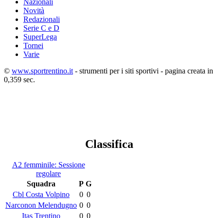
Nazionali
Novità
Redazionali
Serie C e D
SuperLega
Tornei
Varie
©
www.sportrentino.it
- strumenti per i siti sportivi - pagina creata in
0,359 sec.
Classifica
A2 femminile: Sessione
regolare
Squadra
P
G
Cbl Costa Volpino
0
0
Narconon Melendugno
0
0
Itas Trentino
0
0