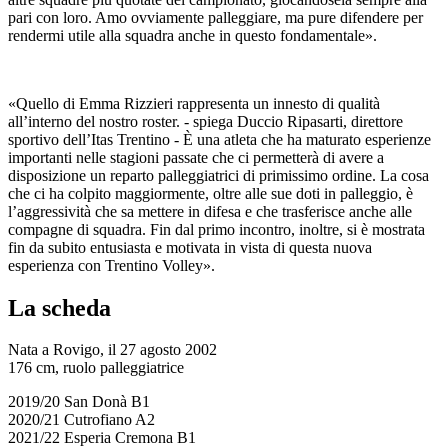
pari con loro. Amo ovviamente palleggiare, ma pure difendere per
rendermi utile alla squadra anche in questo fondamentale».
«Quello di Emma Rizzieri rappresenta un innesto di qualità
all’interno del nostro roster. - spiega Duccio Ripasarti, direttore
sportivo dell’Itas Trentino - È una atleta che ha maturato esperienze
importanti nelle stagioni passate che ci permetterà di avere a
disposizione un reparto palleggiatrici di primissimo ordine. La cosa
che ci ha colpito maggiormente, oltre alle sue doti in palleggio, è
l’aggressività che sa mettere in difesa e che trasferisce anche alle
compagne di squadra. Fin dal primo incontro, inoltre, si è mostrata
fin da subito entusiasta e motivata in vista di questa nuova
esperienza con Trentino Volley».
La scheda
Nata a Rovigo, il 27 agosto 2002
176 cm, ruolo palleggiatrice
2019/20 San Donà B1
2020/21 Cutrofiano A2
2021/22 Esperia Cremona B1