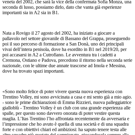
veneta del 2002, che sarà la vice della confermata Sofia Monza, una
seconda di lusso, possiamo dirlo, dato che vanta già esperienze
importanti sia in A2 sia in B1.
Nata a Rovigo il 27 agosto del 2002, ha iniziato a giocare a
pallavolo nel settore giovanile di Bassano del Grappa, proseguendo
poi il suo percorso di formazione a San Donà, uno dei principali
vivai dell’intera penisola, dove ha esordito in B1 nel 2019/20, per
poi accasarsi in A2 a Cutrofiano. Le avventura tra i cadetti a
Cremona, Ostiano e Padova, precedono il ritorno nella seconda serie
nazionale, con le ultime due annate trascorse ad Imola e Messina,
dove ha trovato spazi importanti.
«Sono molto felice di poter vivere questa nuova esperienza con
Trentino Volley, mi sono avvicinata a casa e mi sento già a mio agio.
- sono le prime dichiarazioni di Emma Rizzieri, nuova palleggiatrice
gialloblù - Trentino Volley è un club con una grande esperienza alle
spalle, per questo sono davvero onorata di poter vestire questa
maglia. L’Itas Trentino l’ho affrontata recentemente da avversaria e
l’impressione che ho avuto è quella di una società e di una squadra
forte e con obiettivi chiari ed ambiziosi: ha saputo tenere testa alle
altre squadre più quotate del campionato, giocandosela sempre alla