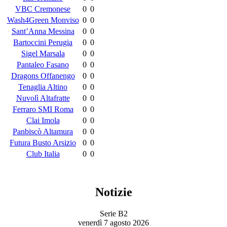
VBC Cremonese
0
0
Wash4Green Monviso
0
0
Sant’Anna Messina
0
0
Bartoccini Perugia
0
0
Sigel Marsala
0
0
Pantaleo Fasano
0
0
Dragons Offanengo
0
0
Tenaglia Altino
0
0
Nuvolì Altafratte
0
0
Ferraro SMI Roma
0
0
Clai Imola
0
0
Panbiscò Altamura
0
0
Futura Busto Arsizio
0
0
Club Italia
0
0
Notizie
Serie B2
venerdì 7 agosto 2026