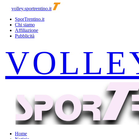
volley.sportrentino.it
SporTrentino.it
Chi siamo
Affiliazione
Pubblicità
Home