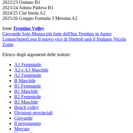
2022/23 Ostiano B1
2023/24 Aduna Padova B1
2024/25 Clai Imola A2
2025/26 Gruppo Formula 3 Messina A2
fonte
Trentino Volley
Giovanile
Solo Monza più forte dell'Itas Trentino in Junior
League
SuperLega
Il nuovo vice di Sbertoli sarà il friuliano Nicola
Zonta
Elenco degli argomenti delle notizie:
A1 Femminile
A2 e A3 Maschile
A2 Femminile
B Maschile
B1 Femminile
B1 Maschile
B2 Femminile
B2 Maschile
Beach volley
Divisioni provinciali
Giovanile
Il personaggio
Mercato