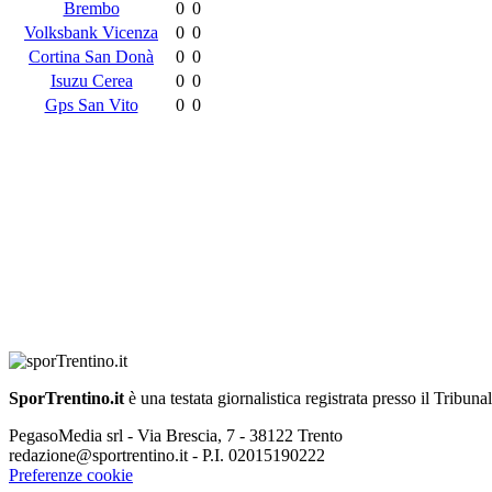
Brembo
0
0
Volksbank Vicenza
0
0
Cortina San Donà
0
0
Isuzu Cerea
0
0
Gps San Vito
0
0
SporTrentino.it
è una testata giornalistica registrata presso il Tribuna
PegasoMedia srl - Via Brescia, 7 - 38122 Trento
redazione@sportrentino.it - P.I. 02015190222
Preferenze cookie