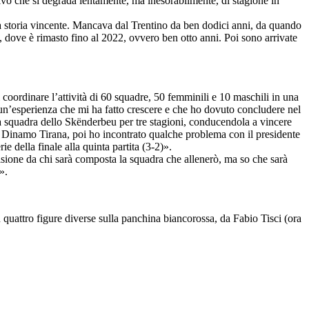
ssivo che si degrada lentamente, ma inesorabilmente, di stagione in
sua storia vincente. Mancava dal Trentino da ben dodici anni, da quando
, dove è rimasto fino al 2022, ovvero ben otto anni. Poi sono arrivate
 coordinare l’attività di 60 squadre, 50 femminili e 10 maschili in una
 un’esperienza che mi ha fatto crescere e che ho dovuto concludere nel
 la squadra dello Skënderbeu per tre stagioni, conducendola a vincere
alla Dinamo Tirana, poi ho incontrato qualche problema con il presidente
 della finale alla quinta partita (3-2)».
cisione da chi sarà composta la squadra che allenerò, ma so che sarà
».
n quattro figure diverse sulla panchina biancorossa, da Fabio Tisci (ora