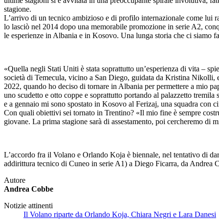
ultime stagioni si è avvitata in una preoccupante spirale involutiva, fa
stagione.
L’arrivo di un tecnico ambizioso e di profilo internazionale come lui r
lo lasciò nel 2014 dopo una memorabile promozione in serie A2, conquis
le esperienze in Albania e in Kosovo. Una lunga storia che ci siamo fat
«Quella negli Stati Uniti è stata soprattutto un’esperienza di vita – s
società di Temecula, vicino a San Diego, guidata da Kristina Nikolli, 
2022, quando ho deciso di tornare in Albania per permettere a mio papà 
uno scudetto e otto coppe e soprattutto portando al palazzetto tremila s
e a gennaio mi sono spostato in Kosovo al Ferizaj, una squadra con cinq
Con quali obiettivi sei tornato in Trentino? «Il mio fine è sempre cost
giovane. La prima stagione sarà di assestamento, poi cercheremo di mig
L’accordo fra il Volano e Orlando Koja è biennale, nel tentativo di dar
addirittura tecnico di Cuneo in serie A1) a Diego Ficarra, da Andrea Ce
Autore
Andrea Cobbe
Notizie attinenti
Il Volano riparte da Orlando Koja, Chiara Negri e Lara Danesi