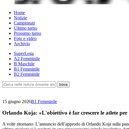
Home
Notizie
Campionati
Ultimo turno
Prossimo turno
Foto e video
Archivio
SuperLega
A2 Femminile
B Maschile
B1 Femminile
B2 Femminile
15 giugno 2026
B1 Femminile
Orlando Koja: «L'obiettivo è far crescere le atlete per
A volte ritornano. L’annuncio dell’approdo di Orlando Koja sulla panch