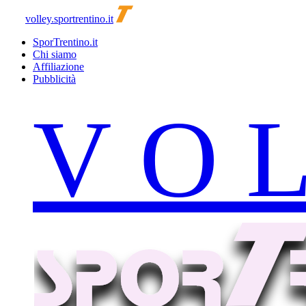
volley.sportrentino.it
SporTrentino.it
Chi siamo
Affiliazione
Pubblicità