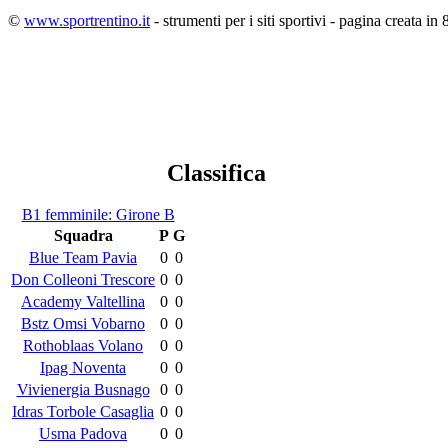
©
www.sportrentino.it
- strumenti per i siti sportivi - pagina creata in 
Classifica
B1 femminile: Girone B
Squadra
P
G
Blue Team Pavia
0
0
Don Colleoni Trescore
0
0
Academy Valtellina
0
0
Bstz Omsi Vobarno
0
0
Rothoblaas Volano
0
0
Ipag Noventa
0
0
Vivienergia Busnago
0
0
Idras Torbole Casaglia
0
0
Usma Padova
0
0