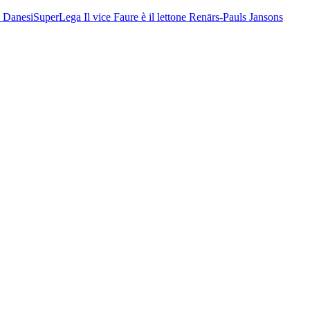
a Danesi
SuperLega
Il vice Faure è il lettone Renārs-Pauls Jansons