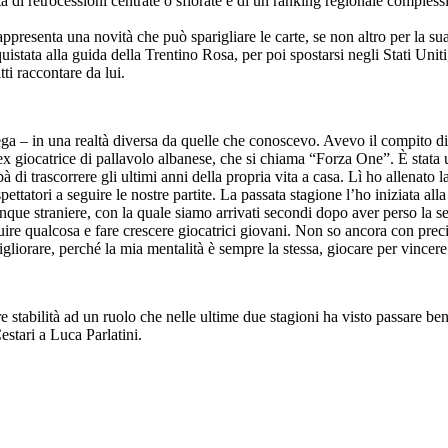
tta di retrocessioni centrate o sfiorate e di un ranking regionale comple
appresenta una novità che può sparigliare le carte, se non altro per la 
tata alla guida della Trentino Rosa, per poi spostarsi negli Stati Uniti
ti raccontare da lui.
piega – in una realtà diversa da quelle che conoscevo. Avevo il compito di
ex giocatrice di pallavolo albanese, che si chiama “Forza One”. È stata
di trascorrere gli ultimi anni della propria vita a casa. Lì ho allenato
pettatori a seguire le nostre partite. La passata stagione l’ho iniziata 
ue straniere, con la quale siamo arrivati secondi dopo aver perso la serie
ruire qualcosa e fare crescere giocatrici giovani. Non so ancora con pre
liorare, perché la mia mentalità è sempre la stessa, giocare per vincere
e stabilità ad un ruolo che nelle ultime due stagioni ha visto passare be
stari a Luca Parlatini.