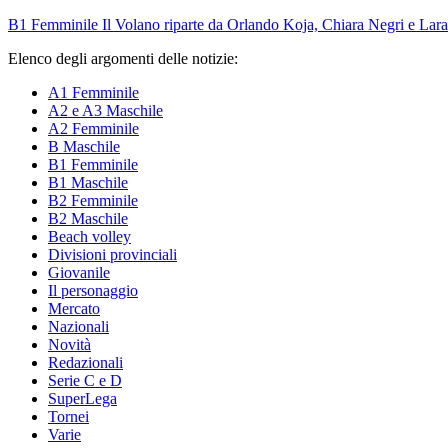
B1 Femminile
Il Volano riparte da Orlando Koja, Chiara Negri e Lar
Elenco degli argomenti delle notizie:
A1 Femminile
A2 e A3 Maschile
A2 Femminile
B Maschile
B1 Femminile
B1 Maschile
B2 Femminile
B2 Maschile
Beach volley
Divisioni provinciali
Giovanile
Il personaggio
Mercato
Nazionali
Novità
Redazionali
Serie C e D
SuperLega
Tornei
Varie