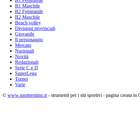
B1 Femminile
B1 Maschile
B2 Femminile
B2 Maschile
Beach volley
Divisioni provinciali
Giovanile
Il personaggio
Mercato
Nazionali
Novità
Redazionali
Serie C e D
SuperLega
Tornei
Varie
©
www.sportrentino.it
- strumenti per i siti sportivi - pagina creata in 