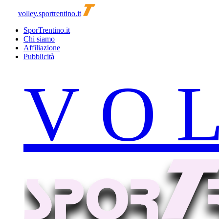
volley.sportrentino.it
SporTrentino.it
Chi siamo
Affiliazione
Pubblicità