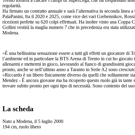
Trento tornerà a calcare i campi di SuperLega, che ha frequentato ab
regolarità.
Ha firmato un contratto annuale e sarà l’alternativa in seconda linea
PalaPanini, fra il 2020 e 2025, come vice dei vari Grebennikov, Rossin
ricezioni perfette su 620 colpi effettuati. Ha inoltre vinto una Coppa 
Gollini vestirà la maglia numero 7 che in precedenza era stata utilizza
Modena.
«È una bellissima sensazione essere a tutti gli effetti un giocatore di
l’ambiente ed in particolare la BTS Arena di Trento in cui ho giocato t
allenarmi e mettermi in gioco, lavorando al fianco di grandissimi giocat
pronto, anche se nell’ultimo anno a Taranto in Serie A2 sono cresciut
«Riccardo è un libero fisicamente diverso da quelli che solitamente si
Mendez - È ancora giovane ma ha ricoperto questo ruolo già in tante s
trovare subito pronto per ogni tipo di necessità. Sono contento del suo
La scheda
Nato a Modena, il 5 luglio 2000
194 cm, ruolo libero