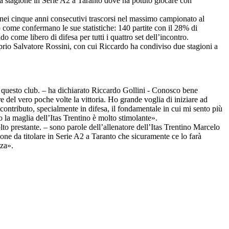
a stagione in Serie A2 a Taranto dove ha potuto giocare con
 nei cinque anni consecutivi trascorsi nel massimo campionato al
 come confermano le sue statistiche: 140 partite con il 28% di
come libero di difesa per tutti i quattro set dell’incontro.
roprio Salvatore Rossini, con cui Riccardo ha condiviso due stagioni a
 di questo club. – ha dichiarato Riccardo Gollini - Conosco bene
 del vero poche volte la vittoria. Ho grande voglia di iniziare ad
 contributo, specialmente in difesa, il fondamentale in cui mi sento più
la maglia dell’Itas Trentino è molto stimolante».
to prestante. – sono parole dell’allenatore dell’Itas Trentino Marcelo
ne da titolare in Serie A2 a Taranto che sicuramente ce lo farà
nza».