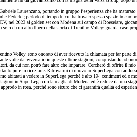
itualmente fin da giovanissimo con la maglia della Valsa Group, dopo un
 a Gabriele Laurenzano, portando in gruppo l’esperienza che ha maturato
i e Federici; periodo di tempo in cui ha trovato spesso spazio in campo
CEV, nel 2023 al golden set con Modena sul campo di Roeselare, giocando 
ta solo da un altro libero nella storia di Trentino Volley: guarda caso p
 Trentino Volley, sono onorato di aver ricevuto la chiamata per far parte
ante volte da avversario in queste ultime stagioni, conquistando ad onore
ori, da cui non potrò fare altro che imparare. Cercherò di offrire il mio
o tanto pure in ricezione. Ritrovarmi di nuovo in SuperLega con addosso 
amo abituati a vedere in SuperLega perché è alto 194 centimetri ed è mol
tagioni in SuperLega con la maglia di Modena ed è reduce da una stagio
 approdo in rosa, perché sono sicuro che ci garantirà qualità ed esperie