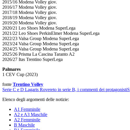
2015/16 Modena Volley giov.
2016/17 Modena Volley giov.
2017/18 Modena Volley giov.
2018/19 Modena Volley giov.
2019/20 Modena Volley giov.
2020/21 Leo Shoes Modena SuperLega
2021/22 Leo Shoes PerkinElmer Modena SuperLega
2022/23 Valsa Group Modena SuperLega
2023/24 Valsa Group Modena SuperLega
2024/25 Valsa Group Modena SuperLega
2025/26 Prisma La Cascina Taranto A2
2026/27 Itas Trentino SuperLega
Palmares
1 CEV Cup (2023)
fonte
Trentino Volley
Serie C e D
Lagaris Rovereto in serie B, i commenti dei protagonisti
S
Elenco degli argomenti delle notizie:
A1 Femminile
A2 e A3 Maschile
A2 Femminile
B Maschile