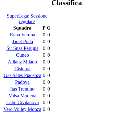
Classifica
SuperLega: Sessione
regolare
Squadra
P
G
Rana Verona
0
0
Tinet Prata
0
0
Sir Susa Perugia
0
0
Cuneo
0
0
Allianz Milano
0
0
Cisterna
0
0
Gas Sales Piacenza
0
0
Padova
0
0
Itas Trentino
0
0
Valsa Modena
0
0
Lube Civitanova
0
0
Vero Volley Monza
0
0