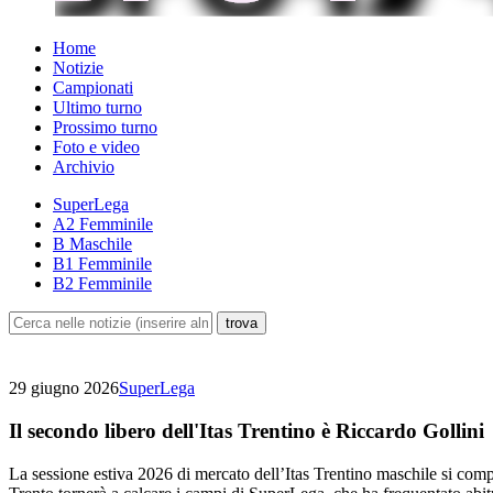
Home
Notizie
Campionati
Ultimo turno
Prossimo turno
Foto e video
Archivio
SuperLega
A2 Femminile
B Maschile
B1 Femminile
B2 Femminile
29 giugno 2026
SuperLega
Il secondo libero dell'Itas Trentino è Riccardo Gollini
La sessione estiva 2026 di mercato dell’Itas Trentino maschile si compl