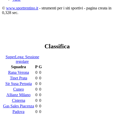
©
www.sportrentino.it
- strumenti per i siti sportivi - pagina creata in
0,328 sec.
Classifica
SuperLega: Sessione
regolare
Squadra
P
G
Rana Verona
0
0
Tinet Prata
0
0
Sir Susa Perugia
0
0
Cuneo
0
0
Allianz Milano
0
0
Cisterna
0
0
Gas Sales Piacenza
0
0
Padova
0
0