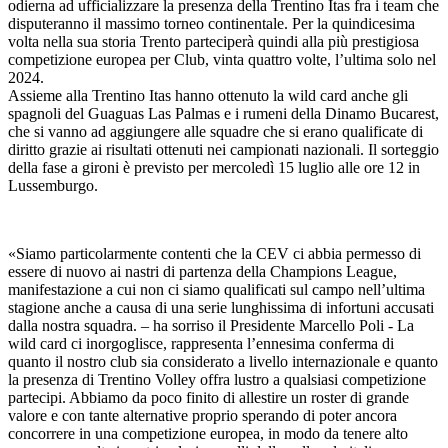
odierna ad ufficializzare la presenza della Trentino Itas fra i team che
disputeranno il massimo torneo continentale. Per la quindicesima
volta nella sua storia Trento parteciperà quindi alla più prestigiosa
competizione europea per Club, vinta quattro volte, l’ultima solo nel
2024.
Assieme alla Trentino Itas hanno ottenuto la wild card anche gli
spagnoli del Guaguas Las Palmas e i rumeni della Dinamo Bucarest,
che si vanno ad aggiungere alle squadre che si erano qualificate di
diritto grazie ai risultati ottenuti nei campionati nazionali. Il sorteggio
della fase a gironi è previsto per mercoledì 15 luglio alle ore 12 in
Lussemburgo.
«Siamo particolarmente contenti che la CEV ci abbia permesso di
essere di nuovo ai nastri di partenza della Champions League,
manifestazione a cui non ci siamo qualificati sul campo nell’ultima
stagione anche a causa di una serie lunghissima di infortuni accusati
dalla nostra squadra. – ha sorriso il Presidente Marcello Poli - La
wild card ci inorgoglisce, rappresenta l’ennesima conferma di
quanto il nostro club sia considerato a livello internazionale e quanto
la presenza di Trentino Volley offra lustro a qualsiasi competizione
partecipi. Abbiamo da poco finito di allestire un roster di grande
valore e con tante alternative proprio sperando di poter ancora
concorrere in una competizione europea, in modo da tenere alto