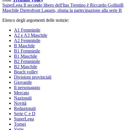
SuperLega
Il secondo libero dell'Itas Trentino è Riccardo Gollini
B
Maschile
Dietrofront Lagaris, sfuma la partecipazione alla serie B
Elenco degli argomenti delle notizie:
A1 Femminile
A2 e A3 Maschile
A2 Femminile
B Maschile
B1 Femminile
B1 Maschile
B2 Femminile
B2 Maschile
Beach volley
Divisioni provinciali
Giovanile
Il personaggio
Mercato
Nazionali
Novità
Redazionali
Serie C e D
SuperLega
Tornei
Varie