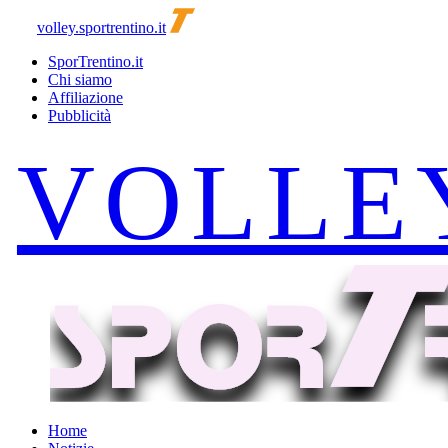
volley.sportrentino.it
SporTrentino.it
Chi siamo
Affiliazione
Pubblicità
Home