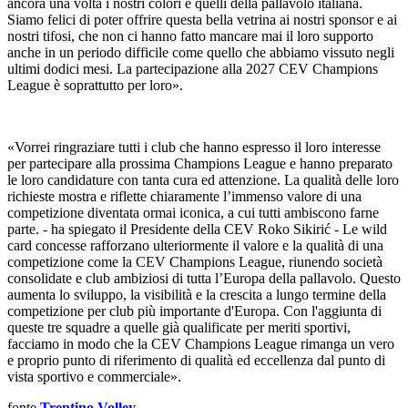
ancora una volta i nostri colori e quelli della pallavolo italiana.
Siamo felici di poter offrire questa bella vetrina ai nostri sponsor e ai
nostri tifosi, che non ci hanno fatto mancare mai il loro supporto
anche in un periodo difficile come quello che abbiamo vissuto negli
ultimi dodici mesi. La partecipazione alla 2027 CEV Champions
League è soprattutto per loro».
«Vorrei ringraziare tutti i club che hanno espresso il loro interesse
per partecipare alla prossima Champions League e hanno preparato
le loro candidature con tanta cura ed attenzione. La qualità delle loro
richieste mostra e riflette chiaramente l’immenso valore di una
competizione diventata ormai iconica, a cui tutti ambiscono farne
parte. - ha spiegato il Presidente della CEV Roko Sikirić - Le wild
card concesse rafforzano ulteriormente il valore e la qualità di una
competizione come la CEV Champions League, riunendo società
consolidate e club ambiziosi di tutta l’Europa della pallavolo. Questo
aumenta lo sviluppo, la visibilità e la crescita a lungo termine della
competizione per club più importante d'Europa. Con l'aggiunta di
queste tre squadre a quelle già qualificate per meriti sportivi,
facciamo in modo che la CEV Champions League rimanga un vero
e proprio punto di riferimento di qualità ed eccellenza dal punto di
vista sportivo e commerciale».
fonte
Trentino Volley