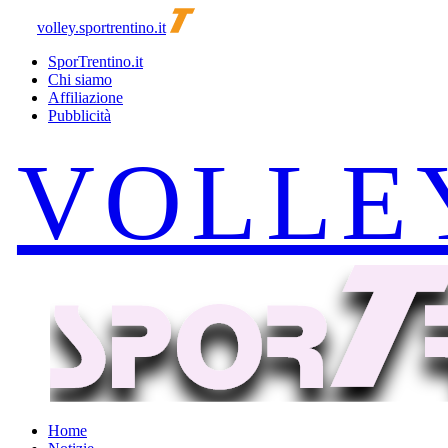
volley.sportrentino.it
SporTrentino.it
Chi siamo
Affiliazione
Pubblicità
Home