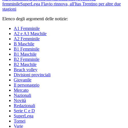
femminile
SuperLega
Flavio rinnova, all'Itas Trentino per altre due
stagioni
Elenco degli argomenti delle notizie:
A1 Femminile
A2 e A3 Maschile
A2 Femminile
B Maschile
B1 Femminile
B1 Maschile
B2 Femminile
B2 Maschile
Beach volley
Divisioni provinciali
Giovanile
Il personaggio
Mercato
Nazionali
Novità
Redazionali
Serie C e D
SuperLega
Tornei
Varie