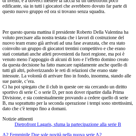
di livello, e a doverci mettere la faccia su un dietrofront poco
edificante, sia in tutti i giocatori che avrebbero dovuto far parte di
questo nuovo gruppo ed ora si trovano senza squadra.
Per questo questa mattina il presidente Roberto Della Valentina ha
voluto precisare alla nostra testata che i lavori di costruzione del
nuovo team erano già arrivati ad una fase avanzata, che era stato
coinvolto un gruppo di giocatori trentini competitivo e che erano
stati contattati anche atleti provenienti da fuori regione, ma poi è
venuto meno l’appoggio di alcuni di loro e l’effetto domino creato
da questa decisione ha fatto mancare rapidamente anche quello di
tutti gli altri, polverizzando le reti di relazioni che erano state
intessute. La volontà di arrivare fino in fondo, insomma, stando alle
sue parole, c’era.
Ci ha poi spiegato che il club in queste ore sta cercando un diritto
sportivo di serie C o serie D, per non dover ripartire dalla Prima
Divisione, e sta contestualmente provando a cedere quello di serie
B, ma soprattutto per la seconda operazione i tempi sono strettissimi,
dato che c'è tempo fino a domani.
Notizie attinenti
Dietrofront Lagaris, sfuma la partecipazione alla serie B
A2 Femminile
Due sole novità nella nuova serie A2