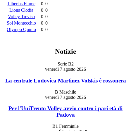
Libertas Fiume
0
0
Lions Clodia
0
0
Volley Treviso
0
0
Sol Montecchio
0
0
Olympo Quinto
0
0
Notizie
Serie B2
venerdì 7 agosto 2026
La centrale Ludovica Martinez Volskis è rossonera
B Maschile
venerdì 7 agosto 2026
Per l'UniTrento Volley avvio contro i pari età di
Padova
B1 Femminile