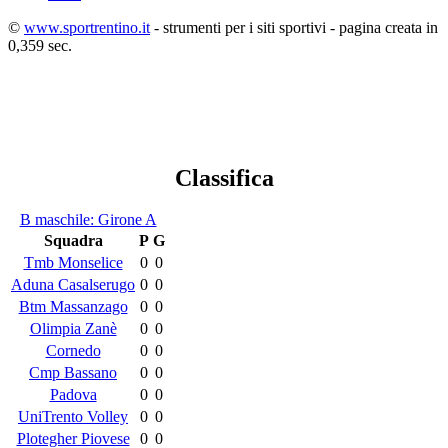
©
www.sportrentino.it
- strumenti per i siti sportivi - pagina creata in
0,359 sec.
Classifica
B maschile: Girone A
Squadra
P
G
Tmb Monselice
0
0
Aduna Casalserugo
0
0
Btm Massanzago
0
0
Olimpia Zanè
0
0
Cornedo
0
0
Cmp Bassano
0
0
Padova
0
0
UniTrento Volley
0
0
Plotegher Piovese
0
0