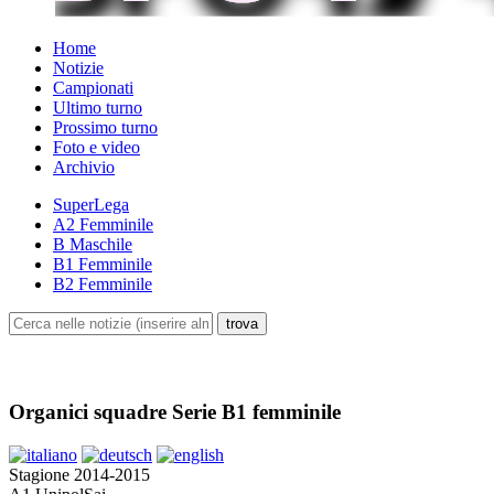
Home
Notizie
Campionati
Ultimo turno
Prossimo turno
Foto e video
Archivio
SuperLega
A2 Femminile
B Maschile
B1 Femminile
B2 Femminile
Organici squadre Serie B1 femminile
Stagione 2014-2015