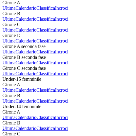
Girone A
Ultima
Calendario
Classifica
Incroci
Girone B
Ultima
Calendario
Classifica
Incroci
Girone C
Ultima
Calendario
Classifica
Incroci
Girone D
Ultima
Calendario
Classifica
Incroci
Girone A seconda fase
Ultima
Calendario
Classifica
Incroci
Girone B seconda fase
Ultima
Calendario
Classifica
Incroci
Girone C seconda fase
Ultima
Calendario
Classifica
Incroci
Under-15 femminile
Girone A
Ultima
Calendario
Classifica
Incroci
Girone B
Ultima
Calendario
Classifica
Incroci
Under-14 femminile
Girone A
Ultima
Calendario
Classifica
Incroci
Girone B
Ultima
Calendario
Classifica
Incroci
Girone C