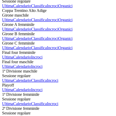
Sessione regolare
Ultima
Calendario
Classifica
Incroci
Organici
Coppa Trentino Alto Adige
Girone maschile
Ultima
Calendario
Classifica
Incroci
Organici
Girone A femminile
Ultima
Calendario
Classifica
Incroci
Organici
Girone B femminile
Ultima
Calendario
Classifica
Incroci
Organici
Girone C femminile
Ultima
Calendario
Classifica
Incroci
Organici
Final four femminile
Ultima
Calendario
Incroci
Final four maschile
Ultima
Calendario
Incroci
1ª Divisione maschile
Sessione regolare
Ultima
Calendario
Classifica
Incroci
Playoff
Ultima
Calendario
Incroci
1ª Divisione femminile
Sessione regolare
Ultima
Calendario
Classifica
Incroci
2ª Divisione femminile
Sessione regolare