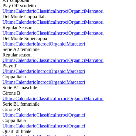
A1 UnipolSai
Play Off scudetto
Ultima
Calendario
Classifica
Incroci
Organici
Marcatori
Del Monte Coppa Italia
Ultima
Calendario
Classifica
Incroci
Organici
Marcatori
Regular Season
Ultima
Calendario
Classifica
Incroci
Organici
Marcatori
Del Monte Supercoppa
Ultima
Calendario
Incroci
Organici
Marcatori
Serie A2 femminile
Regular season
Ultima
Calendario
Classifica
Incroci
Organici
Marcatori
Playoff
Ultima
Calendario
Incroci
Organici
Marcatori
Coppa Italia
Ultima
Calendario
Incroci
Organici
Marcatori
Serie B1 maschile
Girone B
Ultima
Calendario
Classifica
Incroci
Organici
Marcatori
Serie B1 femminile
Girone B
Ultima
Calendario
Classifica
Incroci
Organici
Coppa Italia
Ultima
Calendario
Classifica
Incroci
Organici
Quarti di finale