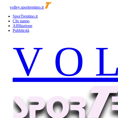
volley.sportrentino.it
SporTrentino.it
Chi siamo
Affiliazione
Pubblicità