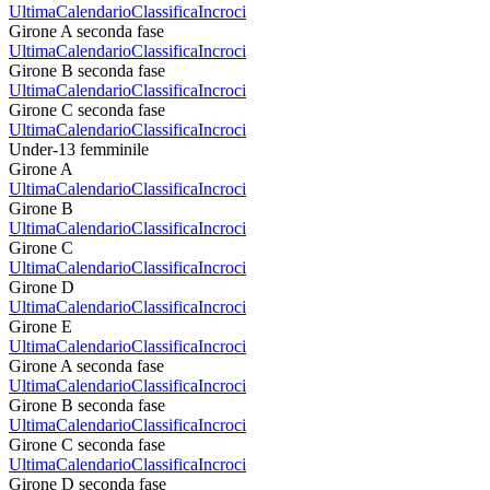
Ultima
Calendario
Classifica
Incroci
Girone A seconda fase
Ultima
Calendario
Classifica
Incroci
Girone B seconda fase
Ultima
Calendario
Classifica
Incroci
Girone C seconda fase
Ultima
Calendario
Classifica
Incroci
Under-13 femminile
Girone A
Ultima
Calendario
Classifica
Incroci
Girone B
Ultima
Calendario
Classifica
Incroci
Girone C
Ultima
Calendario
Classifica
Incroci
Girone D
Ultima
Calendario
Classifica
Incroci
Girone E
Ultima
Calendario
Classifica
Incroci
Girone A seconda fase
Ultima
Calendario
Classifica
Incroci
Girone B seconda fase
Ultima
Calendario
Classifica
Incroci
Girone C seconda fase
Ultima
Calendario
Classifica
Incroci
Girone D seconda fase