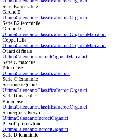
Ultima
Calendario
Classifica
Incroci
Organici
Serie B2 maschile
Girone B
Ultima
Calendario
Classifica
Incroci
Organici
Serie B2 femminile
Girone D
Ultima
Calendario
Classifica
Incroci
Organici
Marcatori
Coppa Italia
Ultima
Calendario
Classifica
Incroci
Organici
Marcatori
Quarti di finale
Ultima
Calendario
Incroci
Organici
Marcatori
Serie C maschile
Prima fase
Ultima
Calendario
Classifica
Incroci
Serie C femminile
Sessione regolare
Ultima
Calendario
Classifica
Incroci
Organici
Serie D maschile
Prima fase
Ultima
Calendario
Classifica
Incroci
Organici
Spareggio salvezza
Ultima
Calendario
Incroci
Organici
Playoff promozione
Ultima
Calendario
Incroci
Organici
Serie D femminile