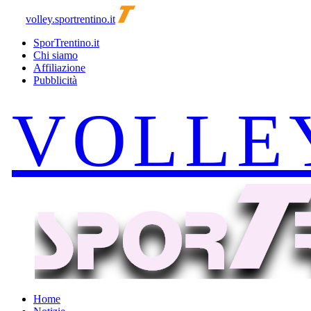
volley.sportrentino.it
SporTrentino.it
Chi siamo
Affiliazione
Pubblicità
Home