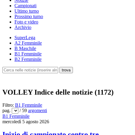
Notizie
Campionati
Ultimo turno
Prossimo turno
Foto e video
Archivio
SuperLega
A2 Femminile
B Maschile
B1 Femminile
B2 Femminile
VOLLEY
Indice delle notizie (1172)
Filtro:
B1 Femminile
pag.
/ 59
argomenti
B1 Femminile
mercoledì 5 agosto 2026
Inizio di campionato contro tre