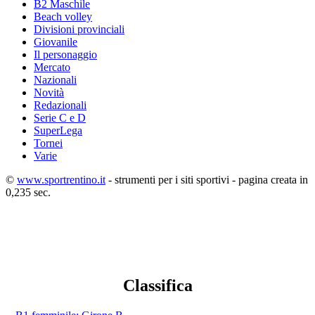
B2 Maschile
Beach volley
Divisioni provinciali
Giovanile
Il personaggio
Mercato
Nazionali
Novità
Redazionali
Serie C e D
SuperLega
Tornei
Varie
©
www.sportrentino.it
- strumenti per i siti sportivi - pagina creata in
0,235 sec.
Classifica