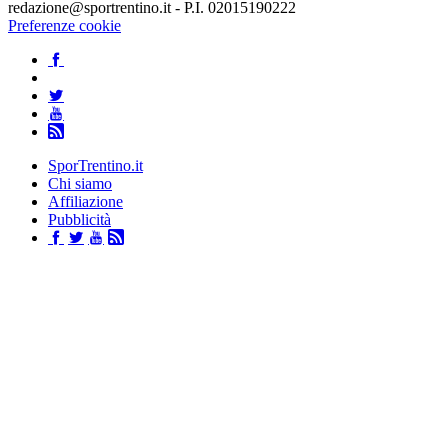
redazione@sportrentino.it - P.I. 02015190222
Preferenze cookie
SporTrentino.it
Chi siamo
Affiliazione
Pubblicità