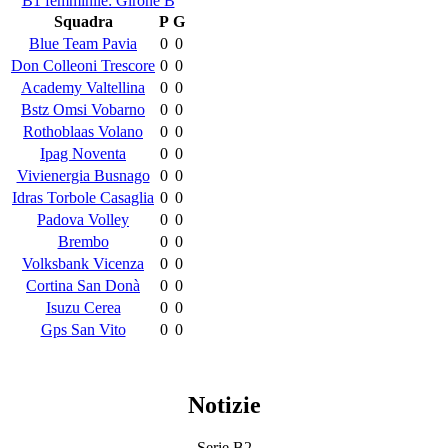
B1 femminile: Girone B
Squadra
P
G
Blue Team Pavia
0
0
Don Colleoni Trescore
0
0
Academy Valtellina
0
0
Bstz Omsi Vobarno
0
0
Rothoblaas Volano
0
0
Ipag Noventa
0
0
Vivienergia Busnago
0
0
Idras Torbole Casaglia
0
0
Padova Volley
0
0
Brembo
0
0
Volksbank Vicenza
0
0
Cortina San Donà
0
0
Isuzu Cerea
0
0
Gps San Vito
0
0
Notizie
Serie B2