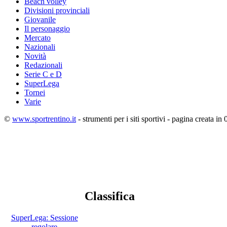
Beach volley
Divisioni provinciali
Giovanile
Il personaggio
Mercato
Nazionali
Novità
Redazionali
Serie C e D
SuperLega
Tornei
Varie
©
www.sportrentino.it
- strumenti per i siti sportivi - pagina creata in 
Classifica
SuperLega: Sessione
regolare