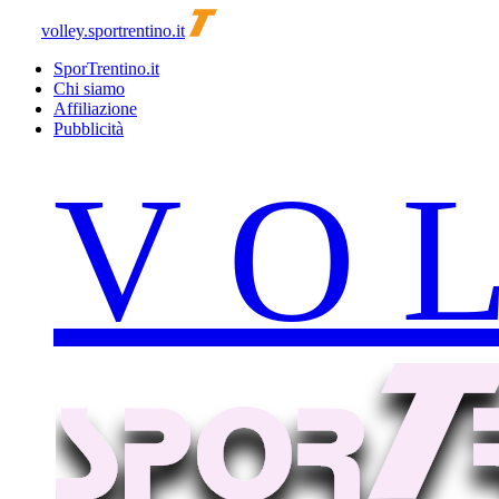
volley.sportrentino.it
SporTrentino.it
Chi siamo
Affiliazione
Pubblicità