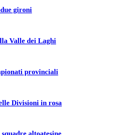
 due gironi
la Valle dei Laghi
mpionati provinciali
lle Divisioni in rosa
 squadre altoatesine