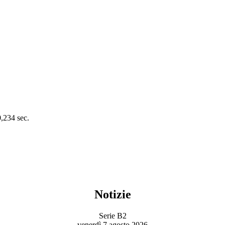
0,234 sec.
Notizie
Serie B2
venerdì 7 agosto 2026