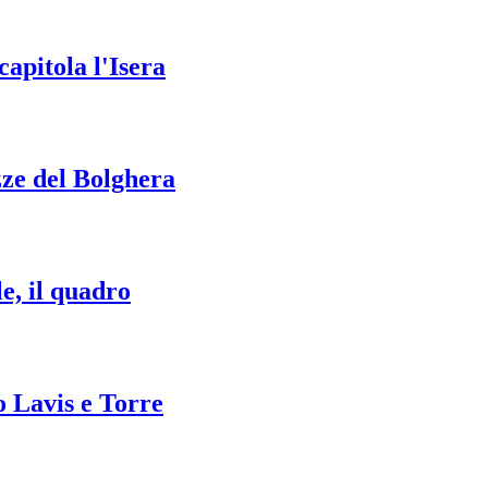
apitola l'Isera
zze del Bolghera
e, il quadro
o Lavis e Torre