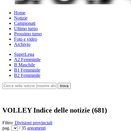
Home
Notizie
Campionati
Ultimo turno
Prossimo turno
Foto e video
Archivio
SuperLega
A2 Femminile
B Maschile
B1 Femminile
B2 Femminile
VOLLEY
Indice delle notizie (681)
Filtro:
Divisioni provinciali
pag.
/ 35
argomenti