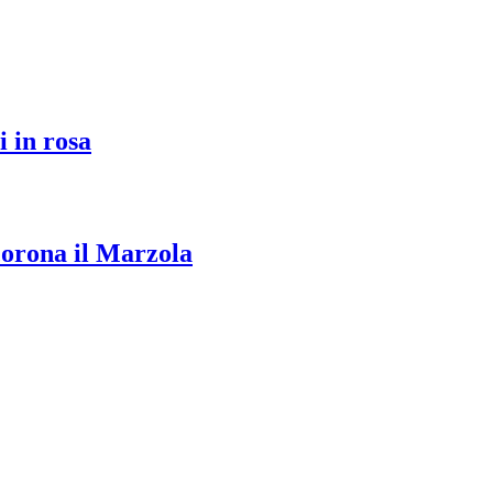
i in rosa
ncorona il Marzola