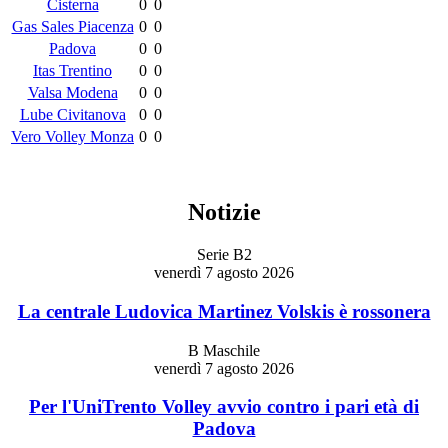
Cisterna
0
0
Gas Sales Piacenza
0
0
Padova
0
0
Itas Trentino
0
0
Valsa Modena
0
0
Lube Civitanova
0
0
Vero Volley Monza
0
0
Notizie
Serie B2
venerdì 7 agosto 2026
La centrale Ludovica Martinez Volskis è rossonera
B Maschile
venerdì 7 agosto 2026
Per l'UniTrento Volley avvio contro i pari età di
Padova