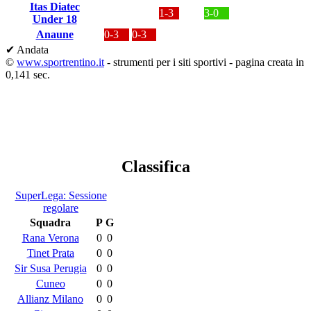
Itas Diatec
1-3
3-0
Under 18
Anaune
0-3
0-3
✔ Andata
©
www.sportrentino.it
- strumenti per i siti sportivi - pagina creata in
0,141 sec.
Classifica
SuperLega: Sessione
regolare
Squadra
P
G
Rana Verona
0
0
Tinet Prata
0
0
Sir Susa Perugia
0
0
Cuneo
0
0
Allianz Milano
0
0