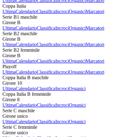
Ultima
Calendario
Classifica
Incroci
Organici
Marcatori
Coppa Italia
Ultima
Calendario
Classifica
Incroci
Organici
Marcatori
Serie B1 maschile
Girone B
Ultima
Calendario
Classifica
Incroci
Organici
Marcatori
Serie B2 maschile
Girone B
Ultima
Calendario
Classifica
Incroci
Organici
Marcatori
Serie B2 femminile
Girone B
Ultima
Calendario
Classifica
Incroci
Organici
Marcatori
Playoff
Ultima
Calendario
Classifica
Incroci
Organici
Marcatori
Coppa Italia B maschile
Girone 10
Ultima
Calendario
Classifica
Incroci
Organici
Coppa Italia B femminile
Girone 8
Ultima
Calendario
Classifica
Incroci
Organici
Serie C maschile
Girone unico
Ultima
Calendario
Classifica
Incroci
Organici
Serie C femminile
Girone unico