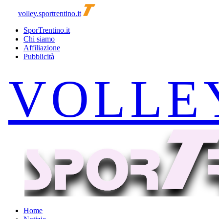
volley.sportrentino.it
SporTrentino.it
Chi siamo
Affiliazione
Pubblicità
Home