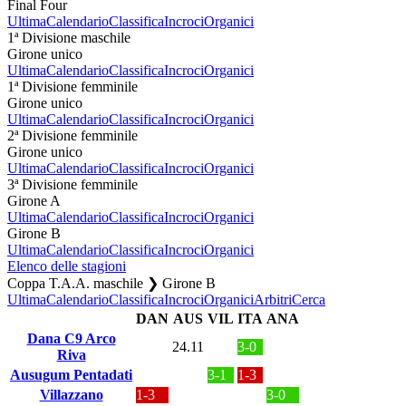
Final Four
Ultima
Calendario
Classifica
Incroci
Organici
1ª Divisione maschile
Girone unico
Ultima
Calendario
Classifica
Incroci
Organici
1ª Divisione femminile
Girone unico
Ultima
Calendario
Classifica
Incroci
Organici
2ª Divisione femminile
Girone unico
Ultima
Calendario
Classifica
Incroci
Organici
3ª Divisione femminile
Girone A
Ultima
Calendario
Classifica
Incroci
Organici
Girone B
Ultima
Calendario
Classifica
Incroci
Organici
Elenco delle stagioni
Coppa T.A.A. maschile ❯ Girone B
Ultima
Calendario
Classifica
Incroci
Organici
Arbitri
Cerca
DAN
AUS
VIL
ITA
ANA
Dana C9 Arco
24.11
3-0
Riva
Ausugum Pentadati
3-1
1-3
Villazzano
1-3
3-0