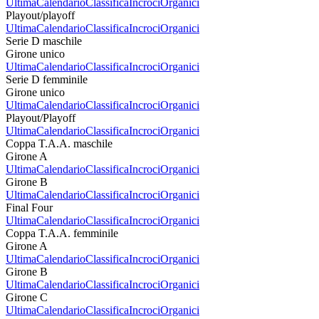
Ultima
Calendario
Classifica
Incroci
Organici
Playout/playoff
Ultima
Calendario
Classifica
Incroci
Organici
Serie D maschile
Girone unico
Ultima
Calendario
Classifica
Incroci
Organici
Serie D femminile
Girone unico
Ultima
Calendario
Classifica
Incroci
Organici
Playout/Playoff
Ultima
Calendario
Classifica
Incroci
Organici
Coppa T.A.A. maschile
Girone A
Ultima
Calendario
Classifica
Incroci
Organici
Girone B
Ultima
Calendario
Classifica
Incroci
Organici
Final Four
Ultima
Calendario
Classifica
Incroci
Organici
Coppa T.A.A. femminile
Girone A
Ultima
Calendario
Classifica
Incroci
Organici
Girone B
Ultima
Calendario
Classifica
Incroci
Organici
Girone C
Ultima
Calendario
Classifica
Incroci
Organici