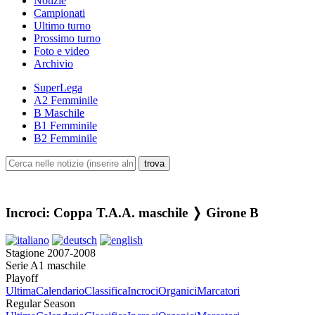
Notizie
Campionati
Ultimo turno
Prossimo turno
Foto e video
Archivio
SuperLega
A2 Femminile
B Maschile
B1 Femminile
B2 Femminile
Incroci: Coppa T.A.A. maschile ❭ Girone B
Stagione 2007-2008
Serie A1 maschile
Playoff
Ultima
Calendario
Classifica
Incroci
Organici
Marcatori
Regular Season