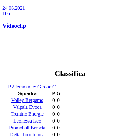
24.06.2021
106
Videoclip
Classifica
B2 femminile: Girone C
Squadra
P
G
Volley Bergamo
0
0
Valpala Evoca
0
0
Trentino Energie
0
0
Leonessa Iseo
0
0
Promoball Brescia
0
0
Delta Torrefranca
0
0