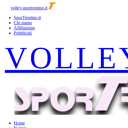
volley.sportrentino.it
SporTrentino.it
Chi siamo
Affiliazione
Pubblicità
Home