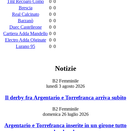
Tml Recoaro Como
0
0
Brescia
0
0
Real Calcinato
0
0
Barzanò
0
0
Duec Castelleone
0
0
Cartiera Adda Mandello
0
0
Electro Adda Olginate
0
0
Lurano 95
0
0
Notizie
B2 Femminile
lunedì 3 agosto 2026
Il derby fra Argentario e Torrefranca arriva subito
B2 Femminile
domenica 26 luglio 2026
Argentario e Torrefranca inserite in un girone tutto