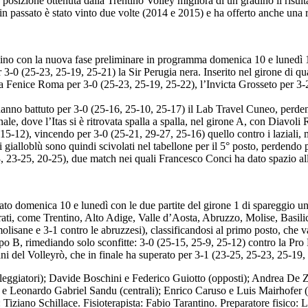
sizione ottenuta dalla Trentino Volley migliora di un gradino il risulta
 in passato è stato vinto due volte (2014 e 2015) e ha offerto anche una
no con la nuova fase preliminare in programma domenica 10 e lunedì 11
 3-0 (25-23, 25-19, 25-21) la Sir Perugia nera. Inserito nel girone di q
ero la Fenice Roma per 3-0 (25-23, 25-19, 25-22), l’Invicta Grosseto per
i hanno battuto per 3-0 (25-16, 25-10, 25-17) il Lab Travel Cuneo, perde
nale, dove l’Itas si è ritrovata spalla a spalla, nel girone A, con Diavo
15-12), vincendo per 3-0 (25-21, 29-27, 25-16) quello contro i laziali, m
 i gialloblù sono quindi scivolati nel tabellone per il 5° posto, perdend
23, 23-25, 20-25), due match nei quali Francesco Conci ha dato spazio al
ato domenica 10 e lunedì con le due partite del girone 1 di spareggio u
sserati, come Trentino, Alto Adige, Valle d’Aosta, Abruzzo, Molise, Basi
molisane e 3-1 contro le abruzzesi), classificandosi al primo posto, che v
ppo B, rimediando solo sconfitte: 3-0 (25-15, 25-9, 25-12) contro la Pro
 mani del Volleyrò, che in finale ha superato per 3-1 (23-25, 25-23, 25-1
leggiatori); Davide Boschini e Federico Guiotto (opposti); Andrea De
 e Leonardo Gabriel Sandu (centrali); Enrico Caruso e Luis Mairhofer (l
 Tiziano Schillace. Fisioterapista: Fabio Tarantino. Preparatore fisic