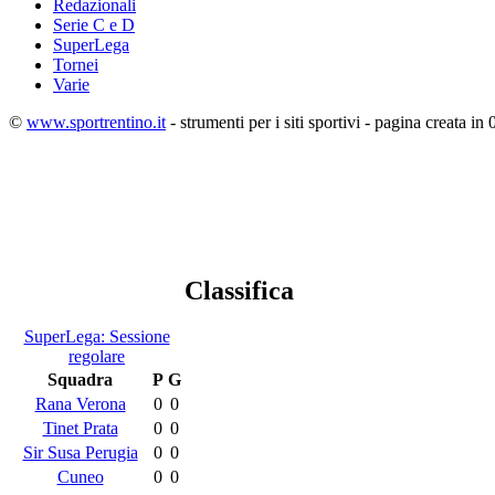
Redazionali
Serie C e D
SuperLega
Tornei
Varie
©
www.sportrentino.it
- strumenti per i siti sportivi - pagina creata in 
Classifica
SuperLega: Sessione
regolare
Squadra
P
G
Rana Verona
0
0
Tinet Prata
0
0
Sir Susa Perugia
0
0
Cuneo
0
0