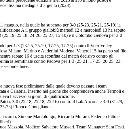
to della precedente edizione (nel 2025 arrivò il nono posto) e
 recentissima medaglia d’argento (2023).
 maggio, nella quale ha superato per 3-0 (25-23, 25-21, 25-19) la
ualificazione A il gruppo gialloblù martedì 12 e mercoledì 13 ha saputo
 3-2 (25-19, 25-18, 24-26, 25-27, 15-10) e il Colombo Genova per 3-0
ndo per 1-3 (23-25, 25-20, 17-25, 17-25) contro il Vero Volley
li Rosa Milano, Marino e Anderlini Modena. Venerdì 15 ha perso sul filo
entre sabato 16 è uscita sconfitta dal match decisivo contro gli
o prima la semifinale contro Padova per 1-3 (25-21, 17-25, 20-25, 23-
le seconde linee.
na nuova fase preliminare dalla quale devono passare i team
licata e Calabria. Inserito nel girone che comprendeva anche Termoli e
aleva l’accesso ai giorni di qualificazione.
 Patria, 3-0 (25-18, 25-18, 25-16) contro il Lab Ancona e 3-0 (31-29,
9, 25-23) l’Imoco Conegliano.
 Zaiacomo, Simone Marcolongo, Riccardo Muraro, Federico Pitto e
iberi).
o: Luca Mazzola. Medico: Salvatore Mussari. Team Manager: Sara Festi.