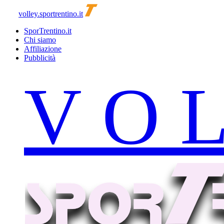
volley.sportrentino.it
SporTrentino.it
Chi siamo
Affiliazione
Pubblicità