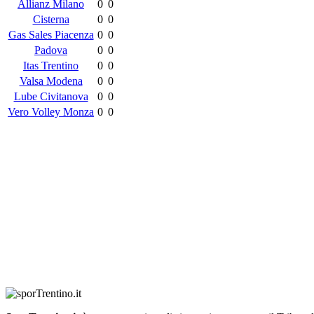
Allianz Milano
0
0
Cisterna
0
0
Gas Sales Piacenza
0
0
Padova
0
0
Itas Trentino
0
0
Valsa Modena
0
0
Lube Civitanova
0
0
Vero Volley Monza
0
0