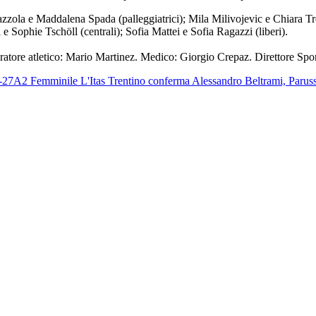
zola e Maddalena Spada (palleggiatrici); Mila Milivojevic e Chiara Tr
e Sophie Tschöll (centrali); Sofia Mattei e Sofia Ragazzi (liberi).
aratore atletico: Mario Martinez. Medico: Giorgio Crepaz. Direttore Sp
-27
A2 Femminile
L'Itas Trentino conferma Alessandro Beltrami, Parusso