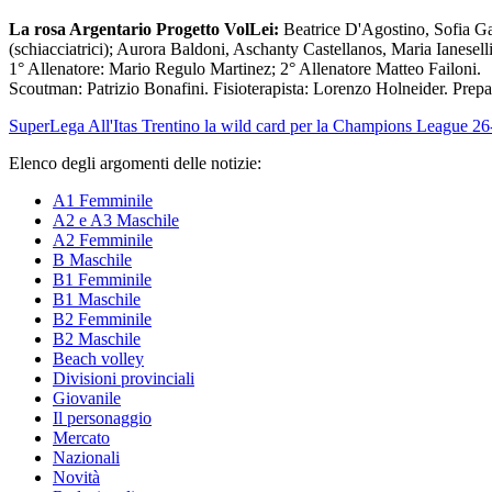
La rosa Argentario Progetto VolLei:
Beatrice D'Agostino, Sofia Gaz
(schiacciatrici); Aurora Baldoni, Aschanty Castellanos, Maria Ianeselli 
1° Allenatore: Mario Regulo Martinez; 2° Allenatore Matteo Failoni.
Scoutman: Patrizio Bonafini. Fisioterapista: Lorenzo Holneider. Prep
SuperLega
All'Itas Trentino la wild card per la Champions League 26
Elenco degli argomenti delle notizie:
A1 Femminile
A2 e A3 Maschile
A2 Femminile
B Maschile
B1 Femminile
B1 Maschile
B2 Femminile
B2 Maschile
Beach volley
Divisioni provinciali
Giovanile
Il personaggio
Mercato
Nazionali
Novità