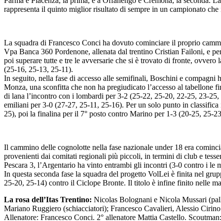
Parma e Piacenza, la prima, e a Offanengo e Cremona, la seconda. La po
rappresenta il quinto miglior risultato di sempre in un campionato che
La squadra di Francesco Conci ha dovuto cominciare il proprio cammi
Vpa Banca 360 Pordenone, allenata dal trentino Cristian Failoni, e per
poi superare tutte e tre le avversarie che si è trovato di fronte, ovv
(25-16, 25-13, 25-11).
In seguito, nella fase di accesso alle semifinali, Boschini e compagn
Monza, una sconfitta che non ha pregiudicato l’accesso al tabellone fi
di lana l’incontro con i lombardi per 3-2 (25-22, 25-20, 22-25, 23-25, 
emiliani per 3-0 (27-27, 25-11, 25-16). Per un solo punto in classifica
25), poi la finalina per il 7° posto contro Marino per 1-3 (20-25, 25-
Il cammino delle cognolotte nella fase nazionale under 18 era cominci
provenienti dai comitati regionali più piccoli, in termini di club e te
Pescara 3, l’Argentario ha vinto entrambi gli incontri (3-0 contro i le 
In questa seconda fase la squadra del progetto VolLei è finita nel gru
25-20, 25-14) contro il Ciclope Bronte. Il titolo è infine finito nelle
La rosa dell’Itas Trentino:
Nicolas Bolognani e Nicola Mussari (pal
Mariano Ruggiero (schiacciatori); Francesco Cavalieri, Alessio Cirino
Allenatore: Francesco Conci. 2° allenatore Mattia Castello. Scoutman: