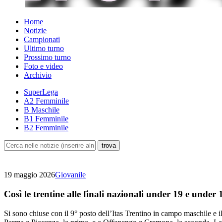
Home
Notizie
Campionati
Ultimo turno
Prossimo turno
Foto e video
Archivio
SuperLega
A2 Femminile
B Maschile
B1 Femminile
B2 Femminile
19 maggio 2026
Giovanile
Così le trentine alle finali nazionali under 19 e under 
Si sono chiuse con il 9° posto dell’Itas Trentino in campo maschile e