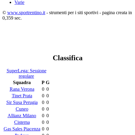
Varie
©
www.sportrentino.it
- strumenti per i siti sportivi - pagina creata in
0,359 sec.
Classifica
SuperLega: Sessione
regolare
Squadra
P
G
Rana Verona
0
0
Tinet Prata
0
0
Sir Susa Perugia
0
0
Cuneo
0
0
Allianz Milano
0
0
Cisterna
0
0
Gas Sales Piacenza
0
0