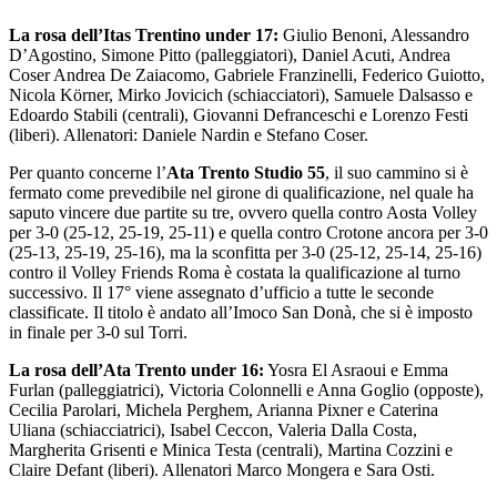
La rosa dell’Itas Trentino under 17:
Giulio Benoni, Alessandro
D’Agostino, Simone Pitto (palleggiatori), Daniel Acuti, Andrea
Coser Andrea De Zaiacomo, Gabriele Franzinelli, Federico Guiotto,
Nicola Körner, Mirko Jovicich (schiacciatori), Samuele Dalsasso e
Edoardo Stabili (centrali), Giovanni Defranceschi e Lorenzo Festi
(liberi). Allenatori: Daniele Nardin e Stefano Coser.
Per quanto concerne l’
Ata Trento Studio 55
, il suo cammino si è
fermato come prevedibile nel girone di qualificazione, nel quale ha
saputo vincere due partite su tre, ovvero quella contro Aosta Volley
per 3-0 (25-12, 25-19, 25-11) e quella contro Crotone ancora per 3-0
(25-13, 25-19, 25-16), ma la sconfitta per 3-0 (25-12, 25-14, 25-16)
contro il Volley Friends Roma è costata la qualificazione al turno
successivo. Il 17° viene assegnato d’ufficio a tutte le seconde
classificate. Il titolo è andato all’Imoco San Donà, che si è imposto
in finale per 3-0 sul Torri.
La rosa dell’Ata Trento under 16:
Yosra El Asraoui e Emma
Furlan (palleggiatrici), Victoria Colonnelli e Anna Goglio (opposte),
Cecilia Parolari, Michela Perghem, Arianna Pixner e Caterina
Uliana (schiacciatrici), Isabel Ceccon, Valeria Dalla Costa,
Margherita Grisenti e Minica Testa (centrali), Martina Cozzini e
Claire Defant (liberi). Allenatori Marco Mongera e Sara Osti.