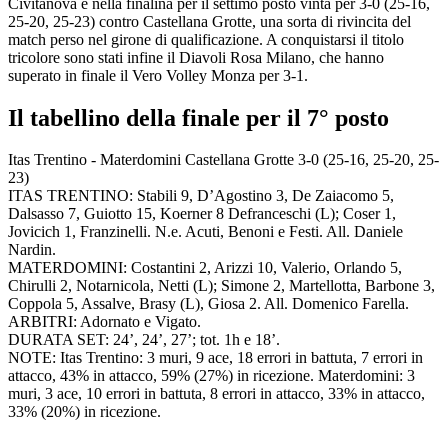
Civitanova e nella finalina per il settimo posto vinta per 3-0 (25-16,
25-20, 25-23) contro Castellana Grotte, una sorta di rivincita del
match perso nel girone di qualificazione. A conquistarsi il titolo
tricolore sono stati infine il Diavoli Rosa Milano, che hanno
superato in finale il Vero Volley Monza per 3-1.
Il tabellino della finale per il 7° posto
Itas Trentino - Materdomini Castellana Grotte 3-0 (25-16, 25-20, 25-
23)
ITAS TRENTINO: Stabili 9, D’Agostino 3, De Zaiacomo 5,
Dalsasso 7, Guiotto 15, Koerner 8 Defranceschi (L); Coser 1,
Jovicich 1, Franzinelli. N.e. Acuti, Benoni e Festi. All. Daniele
Nardin.
MATERDOMINI: Costantini 2, Arizzi 10, Valerio, Orlando 5,
Chirulli 2, Notarnicola, Netti (L); Simone 2, Martellotta, Barbone 3,
Coppola 5, Assalve, Brasy (L), Giosa 2. All. Domenico Farella.
ARBITRI: Adornato e Vigato.
DURATA SET: 24’, 24’, 27’; tot. 1h e 18’.
NOTE: Itas Trentino: 3 muri, 9 ace, 18 errori in battuta, 7 errori in
attacco, 43% in attacco, 59% (27%) in ricezione. Materdomini: 3
muri, 3 ace, 10 errori in battuta, 8 errori in attacco, 33% in attacco,
33% (20%) in ricezione.