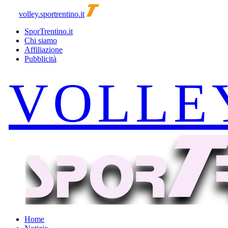
volley.sportrentino.it
SporTrentino.it
Chi siamo
Affiliazione
Pubblicità
Home