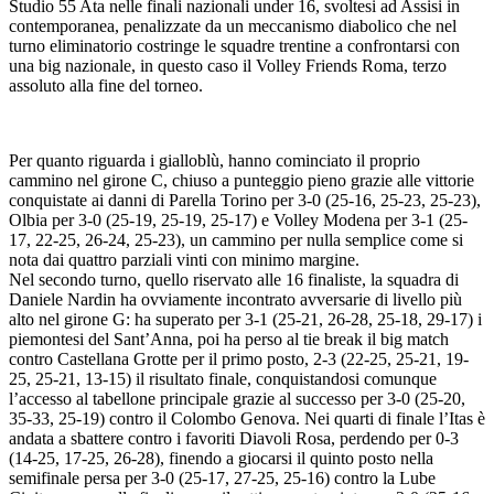
Studio 55 Ata nelle finali nazionali under 16, svoltesi ad Assisi in
contemporanea, penalizzate da un meccanismo diabolico che nel
turno eliminatorio costringe le squadre trentine a confrontarsi con
una big nazionale, in questo caso il Volley Friends Roma, terzo
assoluto alla fine del torneo.
Per quanto riguarda i gialloblù, hanno cominciato il proprio
cammino nel girone C, chiuso a punteggio pieno grazie alle vittorie
conquistate ai danni di Parella Torino per 3-0 (25-16, 25-23, 25-23),
Olbia per 3-0 (25-19, 25-19, 25-17) e Volley Modena per 3-1 (25-
17, 22-25, 26-24, 25-23), un cammino per nulla semplice come si
nota dai quattro parziali vinti con minimo margine.
Nel secondo turno, quello riservato alle 16 finaliste, la squadra di
Daniele Nardin ha ovviamente incontrato avversarie di livello più
alto nel girone G: ha superato per 3-1 (25-21, 26-28, 25-18, 29-17) i
piemontesi del Sant’Anna, poi ha perso al tie break il big match
contro Castellana Grotte per il primo posto, 2-3 (22-25, 25-21, 19-
25, 25-21, 13-15) il risultato finale, conquistandosi comunque
l’accesso al tabellone principale grazie al successo per 3-0 (25-20,
35-33, 25-19) contro il Colombo Genova. Nei quarti di finale l’Itas è
andata a sbattere contro i favoriti Diavoli Rosa, perdendo per 0-3
(14-25, 17-25, 26-28), finendo a giocarsi il quinto posto nella
semifinale persa per 3-0 (25-17, 27-25, 25-16) contro la Lube