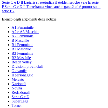
Serie C e D
Il Lagaris si aggiudica il golden set che vale la serie
B
Serie C e D
Il Torrefranca vince anche gara-2 ed è promosso in
serie B2
Elenco degli argomenti delle notizie:
A1 Femminile
A2 e A3 Maschile
A2 Femminile
B Maschile
B1 Femminile
B1 Maschile
B2 Femminile
B2 Maschile
Beach volley
Divisioni provinciali
Giovanile
Il personaggio
Mercato
Nazionali
Novità
Redazionali
Serie C e D
SuperLega
Tornei