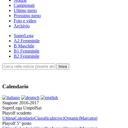
Notizie
Campionati
Ultimo turno
Prossimo turno
Foto e video
Archivio
SuperLega
A2 Femminile
B Maschile
B1 Femminile
B2 Femminile
Calendario
Stagione 2016-2017
SuperLega UnipolSai
Playoff scudetto
Ultima
Calendario
Classifica
Incroci
Organici
Marcatori
Playoff 5° posto