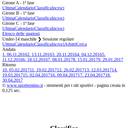
Girone A - 1ª fase
Ultima
Calendario
Classifica
Incroci
Girone B - 1ª fase
Ultima
Calendario
Classifica
Incroci
Girone C - 1ª fase
Ultima
Calendario
Classifica
Incroci
Elenco delle stagioni
Under-14 maschile ❯ Sessione regolare
Ultima
Calendario
Classifica
Incroci
Arbitri
Cerca
Andata
1.
06.11.2016
2.
13.11.2016
3.
20.11.2016
4.
04.12.2016
5.
11.12.2016
6.
18.12.2016
7.
08.01.2017
8.
15.01.2017
9.
29.01.2017
Ritorno
10.
05.02.2017
11.
19.02.2017
12.
26.02.2017
13.
12.03.2017
14.
19.03.2017
15.
02.04.2017
16.
09.04.2017
17.
23.04.2017
18.
30.04.2017
©
www.sportrentino.it
- strumenti per i siti sportivi - pagina creata in
0,125 sec.