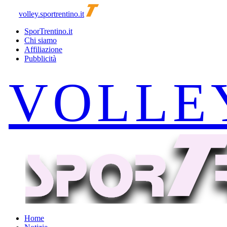
volley.sportrentino.it
SporTrentino.it
Chi siamo
Affiliazione
Pubblicità
Home