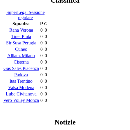
Classifica
SuperLega: Sessione
regolare
Squadra
P
G
Rana Verona
0
0
Tinet Prata
0
0
Sir Susa Perugia
0
0
Cuneo
0
0
Allianz Milano
0
0
Cisterna
0
0
Gas Sales Piacenza
0
0
Padova
0
0
Itas Trentino
0
0
Valsa Modena
0
0
Lube Civitanova
0
0
Vero Volley Monza
0
0
Notizie