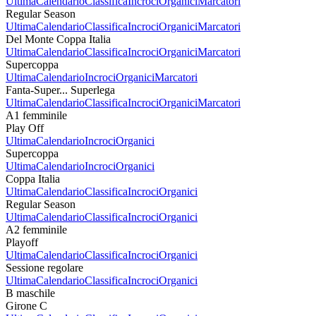
Ultima
Calendario
Classifica
Incroci
Organici
Marcatori
Regular Season
Ultima
Calendario
Classifica
Incroci
Organici
Marcatori
Del Monte Coppa Italia
Ultima
Calendario
Classifica
Incroci
Organici
Marcatori
Supercoppa
Ultima
Calendario
Incroci
Organici
Marcatori
Fanta-Super... Superlega
Ultima
Calendario
Classifica
Incroci
Organici
Marcatori
A1 femminile
Play Off
Ultima
Calendario
Incroci
Organici
Supercoppa
Ultima
Calendario
Incroci
Organici
Coppa Italia
Ultima
Calendario
Classifica
Incroci
Organici
Regular Season
Ultima
Calendario
Classifica
Incroci
Organici
A2 femminile
Playoff
Ultima
Calendario
Classifica
Incroci
Organici
Sessione regolare
Ultima
Calendario
Classifica
Incroci
Organici
B maschile
Girone C