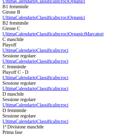
Ultima
Calendario
Classifica
Incroci
Organici
B1 femminile
Girone B
Ultima
Calendario
Classifica
Incroci
Organici
B2 femminile
Girone C
Ultima
Calendario
Classifica
Incroci
Organici
Marcatori
C maschile
Playoff
Ultima
Calendario
Classifica
Incroci
Sessione regolare
Ultima
Calendario
Classifica
Incroci
C femminile
Playoff C - D
Ultima
Calendario
Classifica
Incroci
Sessione regolare
Ultima
Calendario
Classifica
Incroci
D maschile
Sessione regolare
Ultima
Calendario
Classifica
Incroci
D femminile
Sessione regolare
Ultima
Calendario
Classifica
Incroci
1ª Divisione maschile
Prima fase