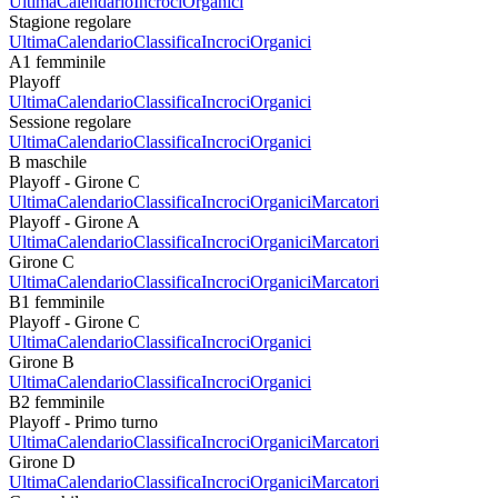
Ultima
Calendario
Incroci
Organici
Stagione regolare
Ultima
Calendario
Classifica
Incroci
Organici
A1 femminile
Playoff
Ultima
Calendario
Classifica
Incroci
Organici
Sessione regolare
Ultima
Calendario
Classifica
Incroci
Organici
B maschile
Playoff - Girone C
Ultima
Calendario
Classifica
Incroci
Organici
Marcatori
Playoff - Girone A
Ultima
Calendario
Classifica
Incroci
Organici
Marcatori
Girone C
Ultima
Calendario
Classifica
Incroci
Organici
Marcatori
B1 femminile
Playoff - Girone C
Ultima
Calendario
Classifica
Incroci
Organici
Girone B
Ultima
Calendario
Classifica
Incroci
Organici
B2 femminile
Playoff - Primo turno
Ultima
Calendario
Classifica
Incroci
Organici
Marcatori
Girone D
Ultima
Calendario
Classifica
Incroci
Organici
Marcatori