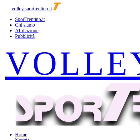
volley.sportrentino.it
SporTrentino.it
Chi siamo
Affiliazione
Pubblicità
Home