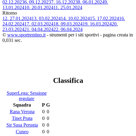
02.12.2023
6.
09.12.2023
7.
16.12.2023
8.
06.01.2024
9.
13.01.2024
10.
20.01.2024
11.
25.01.2024
Ritorno
12.
27.01.2024
13.
03.02.2024
14.
10.02.2024
15.
17.02.2024
16.
24.02.2024
17.
02.03.2024
18.
09.03.2024
19.
16.03.2024
20.
23.03.2024
21.
04.04.2024
22.
06.04.2024
©
www.sportrentino.it
- strumenti per i siti sportivi - pagina creata in
0,031 sec.
Classifica
SuperLega: Sessione
regolare
Squadra
P
G
Rana Verona
0
0
Tinet Prata
0
0
Sir Susa Perugia
0
0
Cuneo
0
0