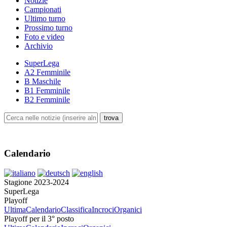
Notizie
Campionati
Ultimo turno
Prossimo turno
Foto e video
Archivio
SuperLega
A2 Femminile
B Maschile
B1 Femminile
B2 Femminile
Calendario
Stagione 2023-2024
SuperLega
Playoff
Ultima
Calendario
Classifica
Incroci
Organici
Playoff per il 3° posto