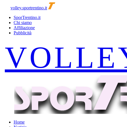
volley.sportrentino.it
SporTrentino.it
Chi siamo
Affiliazione
Pubblicità
Home