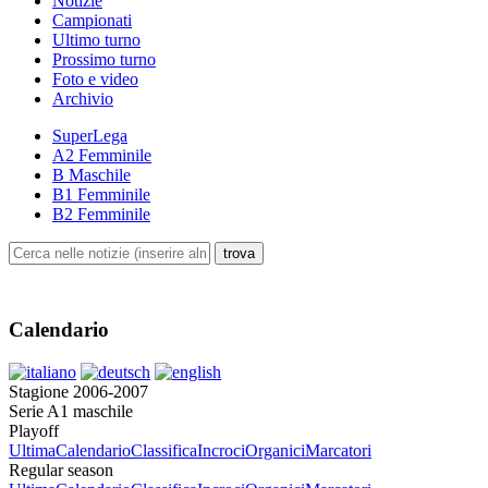
Notizie
Campionati
Ultimo turno
Prossimo turno
Foto e video
Archivio
SuperLega
A2 Femminile
B Maschile
B1 Femminile
B2 Femminile
Calendario
Stagione 2006-2007
Serie A1 maschile
Playoff
Ultima
Calendario
Classifica
Incroci
Organici
Marcatori
Regular season