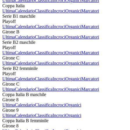
Ultima
Calendario
Classifica
Incroci
Organici
Marcatori
Coppa Italia
Ultima
Calendario
Classifica
Incroci
Organici
Marcatori
Serie B1 maschile
Playoff
Ultima
Calendario
Classifica
Incroci
Organici
Marcatori
Girone B
Ultima
Calendario
Classifica
Incroci
Organici
Marcatori
Serie B2 maschile
Playoff
Ultima
Calendario
Classifica
Incroci
Organici
Marcatori
Girone C
Ultima
Calendario
Classifica
Incroci
Organici
Marcatori
Serie B2 femminile
Playoff
Ultima
Calendario
Classifica
Incroci
Organici
Marcatori
Girone C
Ultima
Calendario
Classifica
Incroci
Organici
Marcatori
Coppa Italia B maschile
Girone 8
Ultima
Calendario
Classifica
Incroci
Organici
Girone 9
Ultima
Calendario
Classifica
Incroci
Organici
Coppa Italia B femminile
Girone 8