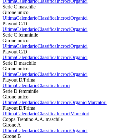
Ultima
Calendario
Classifica
Incroci
Organici
Serie C maschile
Girone unico
Ultima
Calendario
Classifica
Incroci
Organici
Playout C/D
Ultima
Calendario
Classifica
Incroci
Organici
Serie C femminile
Girone unico
Ultima
Calendario
Classifica
Incroci
Organici
Playout C/D
Ultima
Calendario
Classifica
Incroci
Organici
Serie D maschile
Girone unico
Ultima
Calendario
Classifica
Incroci
Organici
Playout D/Prima
Ultima
Calendario
Classifica
Incroci
Serie D femminile
Girone unico
Ultima
Calendario
Classifica
Incroci
Organici
Marcatori
Playout D/Prima
Ultima
Calendario
Classifica
Incroci
Marcatori
Coppa Trentino A.A. maschile
Girone A
Ultima
Calendario
Classifica
Incroci
Organici
Girone B