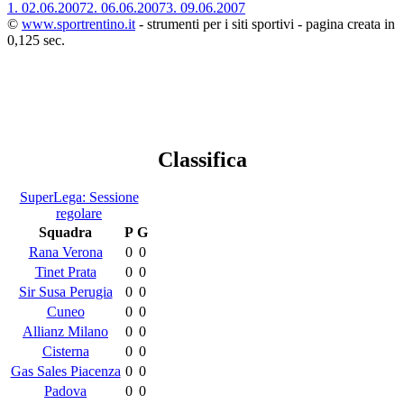
1.
02.06.2007
2.
06.06.2007
3.
09.06.2007
©
www.sportrentino.it
- strumenti per i siti sportivi - pagina creata in
0,125 sec.
Classifica
SuperLega: Sessione
regolare
Squadra
P
G
Rana Verona
0
0
Tinet Prata
0
0
Sir Susa Perugia
0
0
Cuneo
0
0
Allianz Milano
0
0
Cisterna
0
0
Gas Sales Piacenza
0
0
Padova
0
0