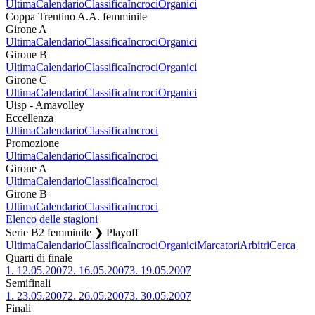
Ultima
Calendario
Classifica
Incroci
Organici
Coppa Trentino A.A. femminile
Girone A
Ultima
Calendario
Classifica
Incroci
Organici
Girone B
Ultima
Calendario
Classifica
Incroci
Organici
Girone C
Ultima
Calendario
Classifica
Incroci
Organici
Uisp - Amavolley
Eccellenza
Ultima
Calendario
Classifica
Incroci
Promozione
Ultima
Calendario
Classifica
Incroci
Girone A
Ultima
Calendario
Classifica
Incroci
Girone B
Ultima
Calendario
Classifica
Incroci
Elenco delle stagioni
Serie B2 femminile ❯ Playoff
Ultima
Calendario
Classifica
Incroci
Organici
Marcatori
Arbitri
Cerca
Quarti di finale
1.
12.05.2007
2.
16.05.2007
3.
19.05.2007
Semifinali
1.
23.05.2007
2.
26.05.2007
3.
30.05.2007
Finali