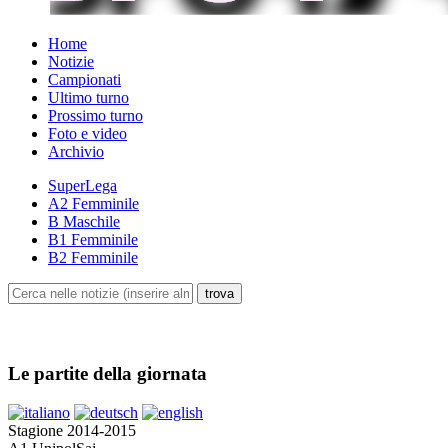
Home
Notizie
Campionati
Ultimo turno
Prossimo turno
Foto e video
Archivio
SuperLega
A2 Femminile
B Maschile
B1 Femminile
B2 Femminile
Le partite della giornata
Stagione 2014-2015