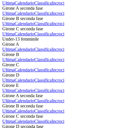
Ultima
Calendario
Classifica
Incroci
Girone A seconda fase
Ultima
Calendario
Classifica
Incroci
Girone B seconda fase
Ultima
Calendario
Classifica
Incroci
Girone C seconda fase
Ultima
Calendario
Classifica
Incroci
Under-13 femminile
Girone A
Ultima
Calendario
Classifica
Incroci
Girone B
Ultima
Calendario
Classifica
Incroci
Girone C
Ultima
Calendario
Classifica
Incroci
Girone D
Ultima
Calendario
Classifica
Incroci
Girone E
Ultima
Calendario
Classifica
Incroci
Girone A seconda fase
Ultima
Calendario
Classifica
Incroci
Girone B seconda fase
Ultima
Calendario
Classifica
Incroci
Girone C seconda fase
Ultima
Calendario
Classifica
Incroci
Girone D seconda fase