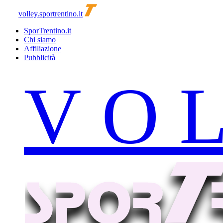
volley.sportrentino.it
SporTrentino.it
Chi siamo
Affiliazione
Pubblicità