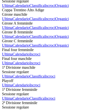
Sessione regolare
Ultima
Calendario
Classifica
Incroci
Organici
Coppa Trentino Alto Adige
Girone maschile
Ultima
Calendario
Classifica
Incroci
Organici
Girone A femminile
Ultima
Calendario
Classifica
Incroci
Organici
Girone B femminile
Ultima
Calendario
Classifica
Incroci
Organici
Girone C femminile
Ultima
Calendario
Classifica
Incroci
Organici
Final four femminile
Ultima
Calendario
Incroci
Final four maschile
Ultima
Calendario
Incroci
1ª Divisione maschile
Sessione regolare
Ultima
Calendario
Classifica
Incroci
Playoff
Ultima
Calendario
Incroci
1ª Divisione femminile
Sessione regolare
Ultima
Calendario
Classifica
Incroci
2ª Divisione femminile
Sessione regolare