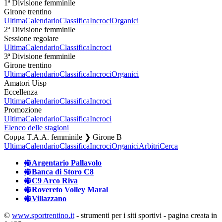
1ª Divisione femminile
Girone trentino
Ultima
Calendario
Classifica
Incroci
Organici
2ª Divisione femminile
Sessione regolare
Ultima
Calendario
Classifica
Incroci
3ª Divisione femminile
Girone trentino
Ultima
Calendario
Classifica
Incroci
Organici
Amatori Uisp
Eccellenza
Ultima
Calendario
Classifica
Incroci
Promozione
Ultima
Calendario
Classifica
Incroci
Elenco delle stagioni
Coppa T.A.A. femminile ❯ Girone B
Ultima
Calendario
Classifica
Incroci
Organici
Arbitri
Cerca
Argentario Pallavolo
Banca di Storo C8
C9 Arco Riva
Rovereto Volley Maral
Villazzano
©
www.sportrentino.it
- strumenti per i siti sportivi - pagina creata in