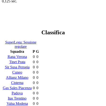
0,125 sec.
Classifica
SuperLega: Sessione
regolare
Squadra
P
G
Rana Verona
0
0
Tinet Prata
0
0
Sir Susa Perugia
0
0
Cuneo
0
0
Allianz Milano
0
0
Cisterna
0
0
Gas Sales Piacenza
0
0
Padova
0
0
Itas Trentino
0
0
Valsa Modena
0
0