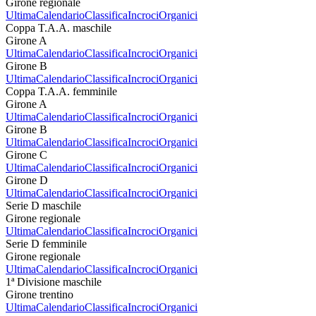
Girone regionale
Ultima
Calendario
Classifica
Incroci
Organici
Coppa T.A.A. maschile
Girone A
Ultima
Calendario
Classifica
Incroci
Organici
Girone B
Ultima
Calendario
Classifica
Incroci
Organici
Coppa T.A.A. femminile
Girone A
Ultima
Calendario
Classifica
Incroci
Organici
Girone B
Ultima
Calendario
Classifica
Incroci
Organici
Girone C
Ultima
Calendario
Classifica
Incroci
Organici
Girone D
Ultima
Calendario
Classifica
Incroci
Organici
Serie D maschile
Girone regionale
Ultima
Calendario
Classifica
Incroci
Organici
Serie D femminile
Girone regionale
Ultima
Calendario
Classifica
Incroci
Organici
1ª Divisione maschile
Girone trentino
Ultima
Calendario
Classifica
Incroci
Organici