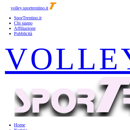
volley.sportrentino.it
SporTrentino.it
Chi siamo
Affiliazione
Pubblicità
Home