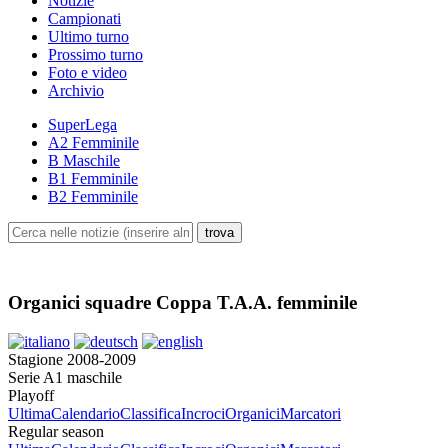
Notizie
Campionati
Ultimo turno
Prossimo turno
Foto e video
Archivio
SuperLega
A2 Femminile
B Maschile
B1 Femminile
B2 Femminile
Organici squadre Coppa T.A.A. femminile
Stagione 2008-2009
Serie A1 maschile
Playoff
Ultima
Calendario
Classifica
Incroci
Organici
Marcatori
Regular season