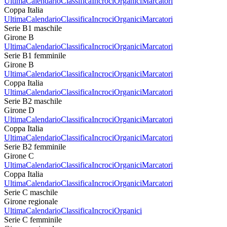
Ultima
Calendario
Classifica
Incroci
Organici
Marcatori
Coppa Italia
Ultima
Calendario
Classifica
Incroci
Organici
Marcatori
Serie B1 maschile
Girone B
Ultima
Calendario
Classifica
Incroci
Organici
Marcatori
Serie B1 femminile
Girone B
Ultima
Calendario
Classifica
Incroci
Organici
Marcatori
Coppa Italia
Ultima
Calendario
Classifica
Incroci
Organici
Marcatori
Serie B2 maschile
Girone D
Ultima
Calendario
Classifica
Incroci
Organici
Marcatori
Coppa Italia
Ultima
Calendario
Classifica
Incroci
Organici
Marcatori
Serie B2 femminile
Girone C
Ultima
Calendario
Classifica
Incroci
Organici
Marcatori
Coppa Italia
Ultima
Calendario
Classifica
Incroci
Organici
Marcatori
Serie C maschile
Girone regionale
Ultima
Calendario
Classifica
Incroci
Organici
Serie C femminile