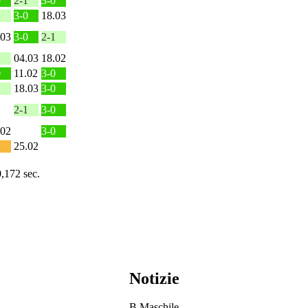
0
2-1
3-0
1
3-0
18.03
.03
3-0
2-1
1
04.03
18.02
0
11.02
3-0
1
18.03
3-0
2-1
3-0
.02
3-0
2
25.02
0,172 sec.
Notizie
B Maschile