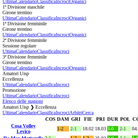
Ultima
Calendario
Classifica
Incroci
Organici
1ª Divisione maschile
Girone trentino
Ultima
Calendario
Classifica
Incroci
Organici
1ª Divisione femminile
Girone trentino
Ultima
Calendario
Classifica
Incroci
Organici
2ª Divisione femminile
Sessione regolare
Ultima
Calendario
Classifica
Incroci
3ª Divisione femminile
Girone trentino
Ultima
Calendario
Classifica
Incroci
Organici
Amatori Uisp
Eccellenza
Ultima
Calendario
Classifica
Incroci
Promozione
Ultima
Calendario
Classifica
Incroci
Elenco delle stagioni
Amatori Uisp ❯ Eccellenza
Ultima
Calendario
Classifica
Incroci
Arbitri
Cerca
COS
DAM
GRI
FIE
PRI
DUR
POL
C
Cosa Volley
1-2
2-1
18.02
18.03
3-0
2-1
04
Levico