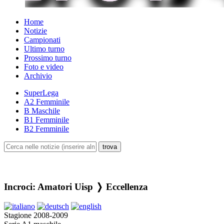
Home
Notizie
Campionati
Ultimo turno
Prossimo turno
Foto e video
Archivio
SuperLega
A2 Femminile
B Maschile
B1 Femminile
B2 Femminile
Incroci: Amatori Uisp ❭ Eccellenza
Stagione 2008-2009