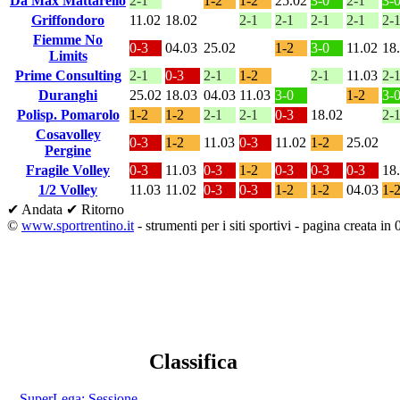
Da Max Mattarello
2-1
1-2
1-2
25.02
3-0
2-1
3-
Griffondoro
11.02
18.02
2-1
2-1
2-1
2-1
2-
Fiemme No
0-3
04.03
25.02
1-2
3-0
11.02
18
Limits
Prime Consulting
2-1
0-3
2-1
1-2
2-1
11.03
2-
Duranghi
25.02
18.03
04.03
11.03
3-0
1-2
3-
Polisp. Pomarolo
1-2
1-2
2-1
2-1
0-3
18.02
2-
Cosavolley
0-3
1-2
11.03
0-3
11.02
1-2
25.02
Pergine
Fragile Volley
0-3
11.03
0-3
1-2
0-3
0-3
0-3
18
1/2 Volley
11.03
11.02
0-3
0-3
1-2
1-2
04.03
1-
✔ Andata
✔ Ritorno
©
www.sportrentino.it
- strumenti per i siti sportivi - pagina creata in 
Classifica
SuperLega: Sessione