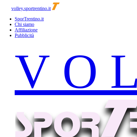
volley.sportrentino.it
SporTrentino.it
Chi siamo
Affiliazione
Pubblicità