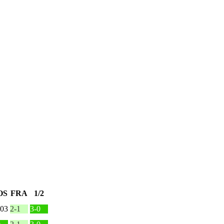
OS
FRA
1/2
.03
2-1
3-0