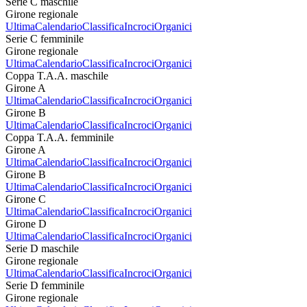
Serie C maschile
Girone regionale
Ultima
Calendario
Classifica
Incroci
Organici
Serie C femminile
Girone regionale
Ultima
Calendario
Classifica
Incroci
Organici
Coppa T.A.A. maschile
Girone A
Ultima
Calendario
Classifica
Incroci
Organici
Girone B
Ultima
Calendario
Classifica
Incroci
Organici
Coppa T.A.A. femminile
Girone A
Ultima
Calendario
Classifica
Incroci
Organici
Girone B
Ultima
Calendario
Classifica
Incroci
Organici
Girone C
Ultima
Calendario
Classifica
Incroci
Organici
Girone D
Ultima
Calendario
Classifica
Incroci
Organici
Serie D maschile
Girone regionale
Ultima
Calendario
Classifica
Incroci
Organici
Serie D femminile
Girone regionale