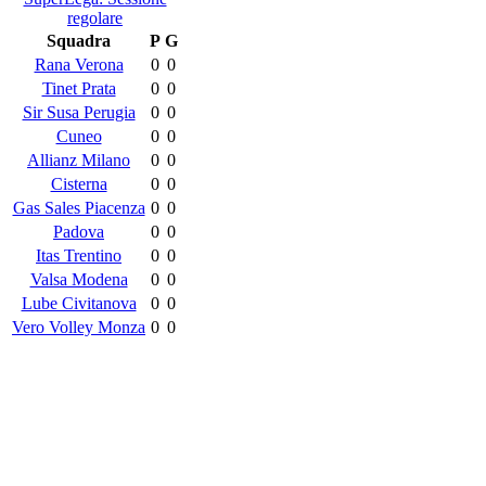
regolare
Squadra
P
G
Rana Verona
0
0
Tinet Prata
0
0
Sir Susa Perugia
0
0
Cuneo
0
0
Allianz Milano
0
0
Cisterna
0
0
Gas Sales Piacenza
0
0
Padova
0
0
Itas Trentino
0
0
Valsa Modena
0
0
Lube Civitanova
0
0
Vero Volley Monza
0
0