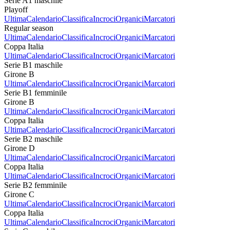
Serie A1 maschile
Playoff
Ultima
Calendario
Classifica
Incroci
Organici
Marcatori
Regular season
Ultima
Calendario
Classifica
Incroci
Organici
Marcatori
Coppa Italia
Ultima
Calendario
Classifica
Incroci
Organici
Marcatori
Serie B1 maschile
Girone B
Ultima
Calendario
Classifica
Incroci
Organici
Marcatori
Serie B1 femminile
Girone B
Ultima
Calendario
Classifica
Incroci
Organici
Marcatori
Coppa Italia
Ultima
Calendario
Classifica
Incroci
Organici
Marcatori
Serie B2 maschile
Girone D
Ultima
Calendario
Classifica
Incroci
Organici
Marcatori
Coppa Italia
Ultima
Calendario
Classifica
Incroci
Organici
Marcatori
Serie B2 femminile
Girone C
Ultima
Calendario
Classifica
Incroci
Organici
Marcatori
Coppa Italia
Ultima
Calendario
Classifica
Incroci
Organici
Marcatori