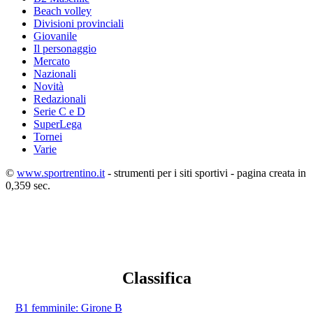
Beach volley
Divisioni provinciali
Giovanile
Il personaggio
Mercato
Nazionali
Novità
Redazionali
Serie C e D
SuperLega
Tornei
Varie
©
www.sportrentino.it
- strumenti per i siti sportivi - pagina creata in
0,359 sec.
Classifica
B1 femminile: Girone B