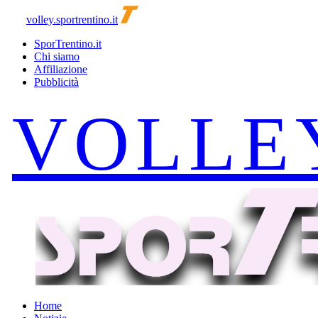
volley.sportrentino.it
SporTrentino.it
Chi siamo
Affiliazione
Pubblicità
Home