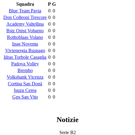
Squadra
P
G
Blue Team Pavia
0
0
Don Colleoni Trescore
0
0
Academy Valtellina
0
0
Bstz Omsi Vobarno
0
0
Rothoblaas Volano
0
0
Ipag Noventa
0
0
Vivienergia Busnago
0
0
Idras Torbole Casaglia
0
0
Padova Volley
0
0
Brembo
0
0
Volksbank Vicenza
0
0
Cortina San Donà
0
0
Isuzu Cerea
0
0
Gps San Vito
0
0
Notizie
Serie B2