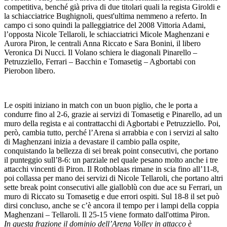
competitiva, benché già priva di due titolari quali la regista Giroldi e
la schiacciatrice Bughignoli, quest'ultima nemmeno a referto. In
campo ci sono quindi la palleggiatrice del 2008 Vittoria Adami,
l’opposta Nicole Tellaroli, le schiacciatrici Micole Maghenzani e
Aurora Piron, le centrali Anna Riccato e Sara Bonini, il libero
Veronica Di Nucci. Il Volano schiera le diagonali Pinarello –
Petruzziello, Ferrari – Bacchin e Tomasetig – Agbortabi con
Pierobon libero.
Le ospiti iniziano in match con un buon piglio, che le porta a
condurre fino al 2-6, grazie ai servizi di Tomasetig e Pinarello, ad un
muro della regista e ai contrattacchi di Agbortabi e Petruzziello. Poi,
però, cambia tutto, perché l’Arena si arrabbia e con i servizi al salto
di Maghenzani inizia a devastare il cambio palla ospite,
conquistando la bellezza di sei break point consecutivi, che portano
il punteggio sull’8-6: un parziale nel quale pesano molto anche i tre
attacchi vincenti di Piron. Il Rothoblaas rimane in scia fino all’11-8,
poi collassa per mano dei servizi di Nicole Tellaroli, che portano altri
sette break point consecutivi alle gialloblù con due ace su Ferrari, un
muro di Riccato su Tomasetig e due errori ospiti. Sul 18-8 il set può
dirsi concluso, anche se c’è ancora il tempo per i lampi della coppia
Maghenzani – Tellaroli. Il 25-15 viene formato dall'ottima Piron.
In questa frazione il dominio dell’Arena Volley in attacco è