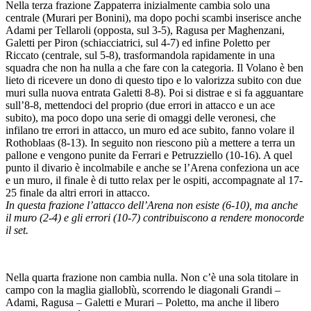
Nella terza frazione Zappaterra inizialmente cambia solo una
centrale (Murari per Bonini), ma dopo pochi scambi inserisce anche
Adami per Tellaroli (opposta, sul 3-5), Ragusa per Maghenzani,
Galetti per Piron (schiacciatrici, sul 4-7) ed infine Poletto per
Riccato (centrale, sul 5-8), trasformandola rapidamente in una
squadra che non ha nulla a che fare con la categoria. Il Volano è ben
lieto di ricevere un dono di questo tipo e lo valorizza subito con due
muri sulla nuova entrata Galetti 8-8). Poi si distrae e si fa agguantare
sull’8-8, mettendoci del proprio (due errori in attacco e un ace
subito), ma poco dopo una serie di omaggi delle veronesi, che
infilano tre errori in attacco, un muro ed ace subito, fanno volare il
Rothoblaas (8-13). In seguito non riescono più a mettere a terra un
pallone e vengono punite da Ferrari e Petruzziello (10-16). A quel
punto il divario è incolmabile e anche se l’Arena confeziona un ace
e un muro, il finale è di tutto relax per le ospiti, accompagnate al 17-
25 finale da altri errori in attacco.
In questa frazione l’attacco dell’Arena non esiste (6-10), ma anche
il muro (2-4) e gli errori (10-7) contribuiscono a rendere monocorde
il set.
Nella quarta frazione non cambia nulla. Non c’è una sola titolare in
campo con la maglia gialloblù, scorrendo le diagonali Grandi –
Adami, Ragusa – Galetti e Murari – Poletto, ma anche il libero