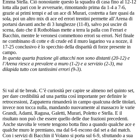
Emma Stella. Ciò nonostante questo la squadra di casa fino al 12-12
lotta alla pari con le avversarie, rimontando prima da 1-4 a 7-6,
grazie ai primi tempi e ad un ace di Murari, costretta a fare quasi da
sola, poi un altro mix di ace ed errori trentini permette all’Arena di
portarsi davanti anche di 3 lunghezze (11-8), salvo poi uscire di
scena, dato che il Rothoblaas mette a terra la palla con Ferrari e
Bacchin, mentre le veronesi commettono errori su errori. Nel finale
ne combinano di cotte e di crude ed il muro lagarino va a nozze, il
17-25 conclusivo è lo specchio della disparità di forze presente in
campo.
In questa quarta frazione gli attacchi non sono distanti (20-12) e
l’Arena riesce a prevalere a muro (1-2) e a servizio (2-3), ma
dilapida tutto con tantissimi errori (9-3).
Si val al tie break. C’è curiosità per capire se almeno nel quinto set,
per dare credibilità ad una partita così importante per definire le
retrocessioni, Zappaterra rimanderà in campo qualcuna delle titolari,
invece non tocca nulla, mandando nuovamente al massacro le varie
Grandi, Adami, Ragusa, Galetti, Murari, Poletto e Stella. E il
risultato non può che essere quello delle due frazioni precedenti.
Anche stavolta le venete tengono botta fino a quando qualche ace e
qualche muro le premiano, ma dal 6-6 escono dal set a dal match.
Con i servizi di Bacchin il Volano si porta sul 6-9, sfruttando a sua