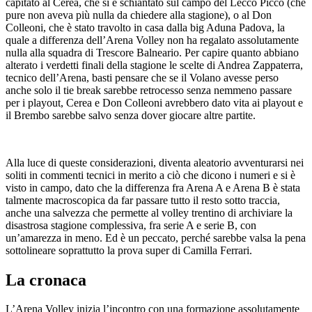
capitato al Cerea, che si è schiantato sul campo del Lecco Picco (che
pure non aveva più nulla da chiedere alla stagione), o al Don
Colleoni, che è stato travolto in casa dalla big Aduna Padova, la
quale a differenza dell’Arena Volley non ha regalato assolutamente
nulla alla squadra di Trescore Balneario. Per capire quanto abbiano
alterato i verdetti finali della stagione le scelte di Andrea Zappaterra,
tecnico dell’Arena, basti pensare che se il Volano avesse perso
anche solo il tie break sarebbe retrocesso senza nemmeno passare
per i playout, Cerea e Don Colleoni avrebbero dato vita ai playout e
il Brembo sarebbe salvo senza dover giocare altre partite.
Alla luce di queste considerazioni, diventa aleatorio avventurarsi nei
soliti in commenti tecnici in merito a ciò che dicono i numeri e si è
visto in campo, dato che la differenza fra Arena A e Arena B è stata
talmente macroscopica da far passare tutto il resto sotto traccia,
anche una salvezza che permette al volley trentino di archiviare la
disastrosa stagione complessiva, fra serie A e serie B, con
un’amarezza in meno. Ed è un peccato, perché sarebbe valsa la pena
sottolineare soprattutto la prova super di Camilla Ferrari.
La cronaca
L’Arena Volley inizia l’incontro con una formazione assolutamente