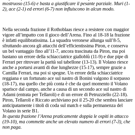
mostruoso (15-6) e basta a giustificare il pesante parziale. Muri (1-
2), ace (2-1) ed errori (6-7) non influiscono in alcun modo.
Nella seconda frazione il Rothoblaas riesce a resistere con maggior
vigore all’impatto con il gioco dell’Arena. Fino al 18-18 la frazione
è infatti equilibratissima. La squadra veronese allunga sull’8-5,
sfruttando ancora gli attacchi dell’efficientissima Piron, e conserva
un bel vantaggio fino all’11-7, ancora trascinata da Piron, ma poi
bastano un errore della schiacciatrice gialloblù (11-9) e due pipe di
Ferrari per ritrovare la parità sul tabellone (13-13). Il Volano riesce
anche a portarsi avanti di due lunghezze (15-17), sempre grazie a
Camilla Ferrari, ma poi si spegne. Un errore della schiacciatrice
reggiana e un fortunato ace sul nastro di Bonini valgono il sorpasso
(18-17), ma quello che più conta è che da quel momento il Volano
sparisce dal campo, anche a causa di un secondo ace sul nastro di
Adami (entrata per Tellaroli) e di un errore di Petruzziello (22-18).
Piron, Tellaroli e Riccato archiviano poi il 25-20 che sembra lanciare
anticipatamente i titoli di coda sul match e sulla permanenza del
Volano in serie B1.
In questa frazione l’Arena praticamente doppia le ospiti in attacco
(19-10), ma commette anche un elevato numero di errori (7-3), che
non paga.