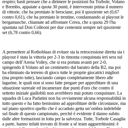
respiro; basti pensare che a dirimere le posizioni fra Torbole, Volano
e Brembo, appaiate a quota 30 punti, è intervenuto prima il numero
di vittorie, che ha premiato le bresciane, poi il quoziente set (0,67
contro 0,61), che ha premiato le trentine, condannando ai playout le
bergamasche, chiamate ad affrontare Cerea, che a quota 29 l'ha
spuntata sul Don Colleoni per due centesimi sempre nel quoziente
set (6,78 contro 0,66).
A permettere al Rothoblaas di evitare sia la retrocessione diretta sia i
playout è stata la vittoria per 2-3 in rimonta conquistata ieri sera sul
campo dell’Arena Volley, che si era portata avanti per 2-0,
spingendo il Volano ad un centimetro dal baratro della B2, ma poi
ha eliminato da terreno di gioco tutte le proprie giocatrici migliori
(ma proprio tutte), lasciando campo completamente libero alle
lagarine, le quali non si sono fatte pregare per approfittare di una
situazione surreale ed incamerare due punti d'oro che contro il
settetto iniziale gialloblù non avrebbero mai potuto conquistare. La
squadra di Luca Parlatini non ha ovviamente alcuna responsabilità in
tutto questo e ha fatto benissimo ad approfittare delle circostanze, ma
sul piano sportivo quello che è accaduto getta un’ombra indelebile
sul finale di questo campionato, perché è evidente il danno subito
dalle altre formazioni in lotta per la salvezza. Tutte, Torbole Casaglia
a parte, hanno infatti trovato di fronte a sé team agguerritissimi: è