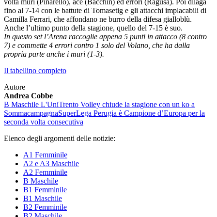
volta muri (Pinarello), ace (Bacchin) ed errori (Ragusa). Poi dilaga
fino al 7-14 con le battute di Tomasetig e gli attacchi implacabili di
Camilla Ferrari, che affondano ne burro della difesa gialloblù.
Anche l’ultimo punto della stagione, quello del 7-15 è suo.
In questo set l’Arena raccoglie appena 5 punti in attacco (8 contro
7) e commette 4 errori contro 1 solo del Volano, che ha dalla
propria parte anche i muri (1-3).
Il tabellino completo
Autore
Andrea Cobbe
B Maschile
L'UniTrento Volley chiude la stagione con un ko a
Sommacampagna
SuperLega
Perugia è Campione d’Europa per la
seconda volta consecutiva
Elenco degli argomenti delle notizie:
A1 Femminile
A2 e A3 Maschile
A2 Femminile
B Maschile
B1 Femminile
B1 Maschile
B2 Femminile
B2 Maschile