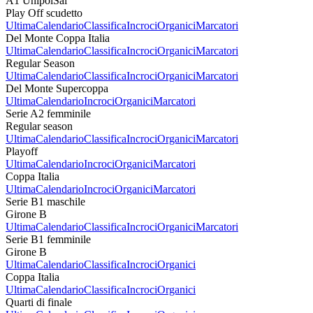
A1 UnipolSai
Play Off scudetto
Ultima
Calendario
Classifica
Incroci
Organici
Marcatori
Del Monte Coppa Italia
Ultima
Calendario
Classifica
Incroci
Organici
Marcatori
Regular Season
Ultima
Calendario
Classifica
Incroci
Organici
Marcatori
Del Monte Supercoppa
Ultima
Calendario
Incroci
Organici
Marcatori
Serie A2 femminile
Regular season
Ultima
Calendario
Classifica
Incroci
Organici
Marcatori
Playoff
Ultima
Calendario
Incroci
Organici
Marcatori
Coppa Italia
Ultima
Calendario
Incroci
Organici
Marcatori
Serie B1 maschile
Girone B
Ultima
Calendario
Classifica
Incroci
Organici
Marcatori
Serie B1 femminile
Girone B
Ultima
Calendario
Classifica
Incroci
Organici
Coppa Italia
Ultima
Calendario
Classifica
Incroci
Organici
Quarti di finale