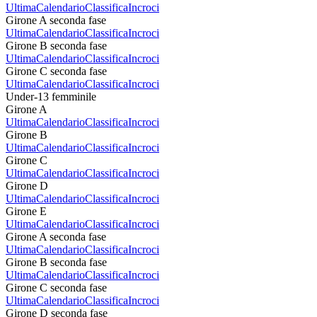
Ultima
Calendario
Classifica
Incroci
Girone A seconda fase
Ultima
Calendario
Classifica
Incroci
Girone B seconda fase
Ultima
Calendario
Classifica
Incroci
Girone C seconda fase
Ultima
Calendario
Classifica
Incroci
Under-13 femminile
Girone A
Ultima
Calendario
Classifica
Incroci
Girone B
Ultima
Calendario
Classifica
Incroci
Girone C
Ultima
Calendario
Classifica
Incroci
Girone D
Ultima
Calendario
Classifica
Incroci
Girone E
Ultima
Calendario
Classifica
Incroci
Girone A seconda fase
Ultima
Calendario
Classifica
Incroci
Girone B seconda fase
Ultima
Calendario
Classifica
Incroci
Girone C seconda fase
Ultima
Calendario
Classifica
Incroci
Girone D seconda fase