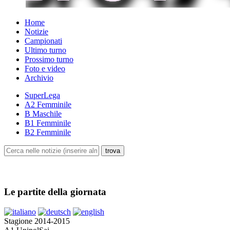
Home
Notizie
Campionati
Ultimo turno
Prossimo turno
Foto e video
Archivio
SuperLega
A2 Femminile
B Maschile
B1 Femminile
B2 Femminile
Le partite della giornata
Stagione 2014-2015