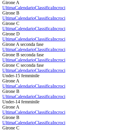
Girone A
Ultima
Calendario
Classifica
Incroci
Girone B
Ultima
Calendario
Classifica
Incroci
Girone C
Ultima
Calendario
Classifica
Incroci
Girone D
Ultima
Calendario
Classifica
Incroci
Girone A seconda fase
Ultima
Calendario
Classifica
Incroci
Girone B seconda fase
Ultima
Calendario
Classifica
Incroci
Girone C seconda fase
Ultima
Calendario
Classifica
Incroci
Under-15 femminile
Girone A
Ultima
Calendario
Classifica
Incroci
Girone B
Ultima
Calendario
Classifica
Incroci
Under-14 femminile
Girone A
Ultima
Calendario
Classifica
Incroci
Girone B
Ultima
Calendario
Classifica
Incroci
Girone C