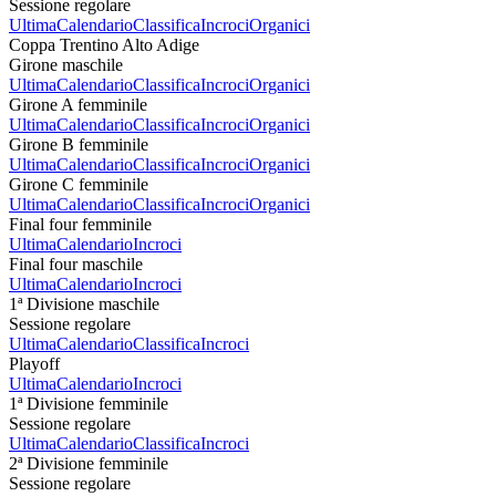
Sessione regolare
Ultima
Calendario
Classifica
Incroci
Organici
Coppa Trentino Alto Adige
Girone maschile
Ultima
Calendario
Classifica
Incroci
Organici
Girone A femminile
Ultima
Calendario
Classifica
Incroci
Organici
Girone B femminile
Ultima
Calendario
Classifica
Incroci
Organici
Girone C femminile
Ultima
Calendario
Classifica
Incroci
Organici
Final four femminile
Ultima
Calendario
Incroci
Final four maschile
Ultima
Calendario
Incroci
1ª Divisione maschile
Sessione regolare
Ultima
Calendario
Classifica
Incroci
Playoff
Ultima
Calendario
Incroci
1ª Divisione femminile
Sessione regolare
Ultima
Calendario
Classifica
Incroci
2ª Divisione femminile
Sessione regolare