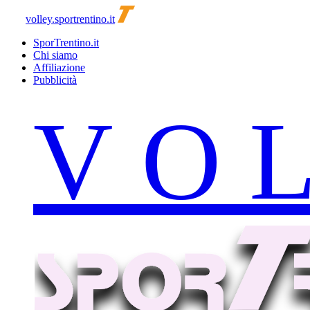
volley.sportrentino.it
SporTrentino.it
Chi siamo
Affiliazione
Pubblicità