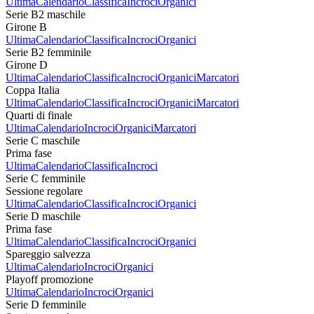
Ultima
Calendario
Classifica
Incroci
Organici
Serie B2 maschile
Girone B
Ultima
Calendario
Classifica
Incroci
Organici
Serie B2 femminile
Girone D
Ultima
Calendario
Classifica
Incroci
Organici
Marcatori
Coppa Italia
Ultima
Calendario
Classifica
Incroci
Organici
Marcatori
Quarti di finale
Ultima
Calendario
Incroci
Organici
Marcatori
Serie C maschile
Prima fase
Ultima
Calendario
Classifica
Incroci
Serie C femminile
Sessione regolare
Ultima
Calendario
Classifica
Incroci
Organici
Serie D maschile
Prima fase
Ultima
Calendario
Classifica
Incroci
Organici
Spareggio salvezza
Ultima
Calendario
Incroci
Organici
Playoff promozione
Ultima
Calendario
Incroci
Organici
Serie D femminile