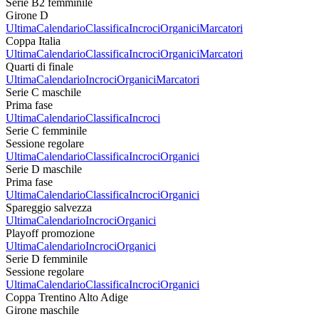
Serie B2 femminile
Girone D
Ultima
Calendario
Classifica
Incroci
Organici
Marcatori
Coppa Italia
Ultima
Calendario
Classifica
Incroci
Organici
Marcatori
Quarti di finale
Ultima
Calendario
Incroci
Organici
Marcatori
Serie C maschile
Prima fase
Ultima
Calendario
Classifica
Incroci
Serie C femminile
Sessione regolare
Ultima
Calendario
Classifica
Incroci
Organici
Serie D maschile
Prima fase
Ultima
Calendario
Classifica
Incroci
Organici
Spareggio salvezza
Ultima
Calendario
Incroci
Organici
Playoff promozione
Ultima
Calendario
Incroci
Organici
Serie D femminile
Sessione regolare
Ultima
Calendario
Classifica
Incroci
Organici
Coppa Trentino Alto Adige
Girone maschile