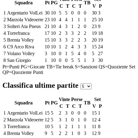
Squadra
Pt
PG
TB
C
T
C
T
V
P
1
Argentario VolLei
30
10
5
5
0
0
0
30
3
2
Marzola Videoerre
23
10
4
4
1
1
1
25
10
3
Solteri Ata Pneus
21
10
4
3
1
2
0
23
9
4
Torrefranca
17
10
2
3
3
2
2
19
18
5
Brenta Volley
15
10
3
3
2
2
3
20
19
6
C9 Arco Riva
10
10
1
2
4
3
3
15
24
7
Volano Volley
3
10
0
1
5
4
0
5
27
8
San Giorgio
1
10
0
0
5
5
1
3
30
Pt=Punti
PG=Giocate
TB=Tie break
S=Sanzioni
QS=Quoziente Set
QP=Quoziente Punti
Classifica ultime partite
Vinte
Perse
Set
Squadra
Pt
PG
TB
C
T
C
T
V
P
1
Argentario VolLei
15
5
2
3
0
0
0
15
1
2
Marzola Videoerre
12
5
3
1
0
1
0
12
4
3
Torrefranca
10
5
1
2
1
1
1
11
8
4
Brenta Volley
9
5
2
2
1
0
3
12
9