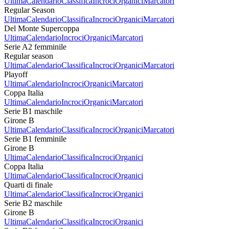
Ultima
Calendario
Classifica
Incroci
Organici
Marcatori
Regular Season
Ultima
Calendario
Classifica
Incroci
Organici
Marcatori
Del Monte Supercoppa
Ultima
Calendario
Incroci
Organici
Marcatori
Serie A2 femminile
Regular season
Ultima
Calendario
Classifica
Incroci
Organici
Marcatori
Playoff
Ultima
Calendario
Incroci
Organici
Marcatori
Coppa Italia
Ultima
Calendario
Incroci
Organici
Marcatori
Serie B1 maschile
Girone B
Ultima
Calendario
Classifica
Incroci
Organici
Marcatori
Serie B1 femminile
Girone B
Ultima
Calendario
Classifica
Incroci
Organici
Coppa Italia
Ultima
Calendario
Classifica
Incroci
Organici
Quarti di finale
Ultima
Calendario
Classifica
Incroci
Organici
Serie B2 maschile
Girone B
Ultima
Calendario
Classifica
Incroci
Organici