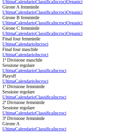
Ultima
Calendario
Classifica
Incroci
Organici
Girone A femminile
Ultima
Calendario
Classifica
Incroci
Organici
Girone B femminile
Ultima
Calendario
Classifica
Incroci
Organici
Girone C femminile
Ultima
Calendario
Classifica
Incroci
Organici
Final four femminile
Ultima
Calendario
Incroci
Final four maschile
Ultima
Calendario
Incroci
1ª Divisione maschile
Sessione regolare
Ultima
Calendario
Classifica
Incroci
Playoff
Ultima
Calendario
Incroci
1ª Divisione femminile
Sessione regolare
Ultima
Calendario
Classifica
Incroci
2ª Divisione femminile
Sessione regolare
Ultima
Calendario
Classifica
Incroci
3ª Divisione femminile
Girone A
Ultima
Calendario
Classifica
Incroci