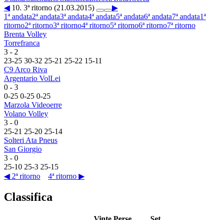
◀
10. 3ª ritorno (21.03.2015)
▶
1ª andata
2ª andata
3ª andata
4ª andata
5ª andata
6ª andata
7ª andata
1ª
ritorno
2ª ritorno
3ª ritorno
4ª ritorno
5ª ritorno
6ª ritorno
7ª ritorno
Brenta Volley
Torrefranca
3
-
2
23
-
25
30
-
32
25
-
21
25
-
22
15
-
11
C9 Arco Riva
Argentario VolLei
0
-
3
0
-
25
0
-
25
0
-
25
Marzola Videoerre
Volano Volley
3
-
0
25
-
21
25
-
20
25
-
14
Solteri Ata Pneus
San Giorgio
3
-
0
25
-
10
25
-
3
25
-
15
◀ 2ª ritorno
4ª ritorno ▶
Classifica
Vinte
Perse
Set