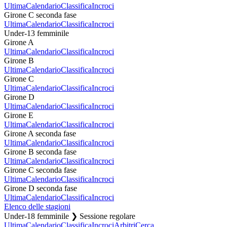
Ultima
Calendario
Classifica
Incroci
Girone C seconda fase
Ultima
Calendario
Classifica
Incroci
Under-13 femminile
Girone A
Ultima
Calendario
Classifica
Incroci
Girone B
Ultima
Calendario
Classifica
Incroci
Girone C
Ultima
Calendario
Classifica
Incroci
Girone D
Ultima
Calendario
Classifica
Incroci
Girone E
Ultima
Calendario
Classifica
Incroci
Girone A seconda fase
Ultima
Calendario
Classifica
Incroci
Girone B seconda fase
Ultima
Calendario
Classifica
Incroci
Girone C seconda fase
Ultima
Calendario
Classifica
Incroci
Girone D seconda fase
Ultima
Calendario
Classifica
Incroci
Elenco delle stagioni
Under-18 femminile ❯ Sessione regolare
Ultima
Calendario
Classifica
Incroci
Arbitri
Cerca