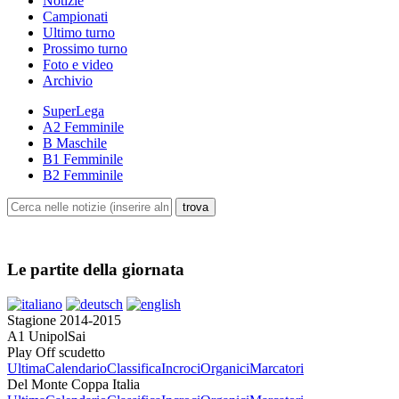
Notizie
Campionati
Ultimo turno
Prossimo turno
Foto e video
Archivio
SuperLega
A2 Femminile
B Maschile
B1 Femminile
B2 Femminile
Le partite della giornata
Stagione 2014-2015
A1 UnipolSai
Play Off scudetto
Ultima
Calendario
Classifica
Incroci
Organici
Marcatori
Del Monte Coppa Italia