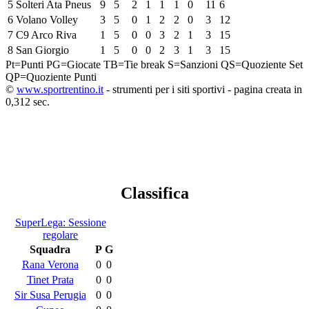
5
Solteri Ata Pneus
9
5
2
1
1
1
0
11
6
6
Volano Volley
3
5
0
1
2
2
0
3
12
7
C9 Arco Riva
1
5
0
0
3
2
1
3
15
8
San Giorgio
1
5
0
0
2
3
1
3
15
Pt=Punti
PG=Giocate
TB=Tie break
S=Sanzioni
QS=Quoziente Set
QP=Quoziente Punti
©
www.sportrentino.it
- strumenti per i siti sportivi - pagina creata in
0,312 sec.
Classifica
SuperLega: Sessione
regolare
Squadra
P
G
Rana Verona
0
0
Tinet Prata
0
0
Sir Susa Perugia
0
0