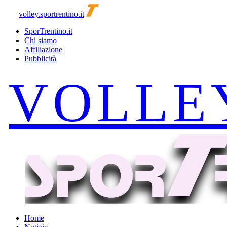
volley.sportrentino.it
SporTrentino.it
Chi siamo
Affiliazione
Pubblicità
Home