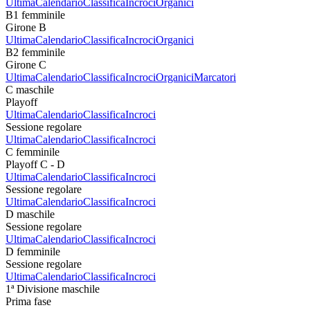
Ultima
Calendario
Classifica
Incroci
Organici
B1 femminile
Girone B
Ultima
Calendario
Classifica
Incroci
Organici
B2 femminile
Girone C
Ultima
Calendario
Classifica
Incroci
Organici
Marcatori
C maschile
Playoff
Ultima
Calendario
Classifica
Incroci
Sessione regolare
Ultima
Calendario
Classifica
Incroci
C femminile
Playoff C - D
Ultima
Calendario
Classifica
Incroci
Sessione regolare
Ultima
Calendario
Classifica
Incroci
D maschile
Sessione regolare
Ultima
Calendario
Classifica
Incroci
D femminile
Sessione regolare
Ultima
Calendario
Classifica
Incroci
1ª Divisione maschile
Prima fase