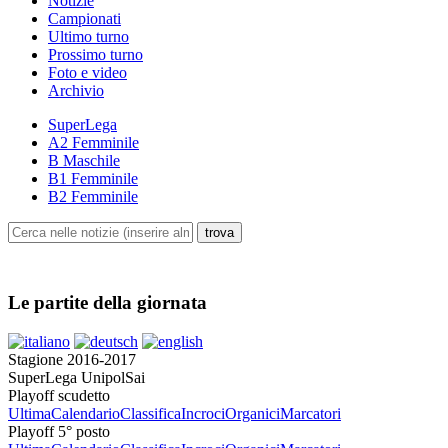
Notizie
Campionati
Ultimo turno
Prossimo turno
Foto e video
Archivio
SuperLega
A2 Femminile
B Maschile
B1 Femminile
B2 Femminile
Le partite della giornata
Stagione 2016-2017
SuperLega UnipolSai
Playoff scudetto
Ultima
Calendario
Classifica
Incroci
Organici
Marcatori
Playoff 5° posto