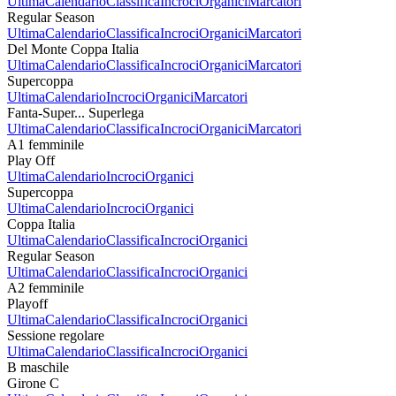
Ultima
Calendario
Classifica
Incroci
Organici
Marcatori
Regular Season
Ultima
Calendario
Classifica
Incroci
Organici
Marcatori
Del Monte Coppa Italia
Ultima
Calendario
Classifica
Incroci
Organici
Marcatori
Supercoppa
Ultima
Calendario
Incroci
Organici
Marcatori
Fanta-Super... Superlega
Ultima
Calendario
Classifica
Incroci
Organici
Marcatori
A1 femminile
Play Off
Ultima
Calendario
Incroci
Organici
Supercoppa
Ultima
Calendario
Incroci
Organici
Coppa Italia
Ultima
Calendario
Classifica
Incroci
Organici
Regular Season
Ultima
Calendario
Classifica
Incroci
Organici
A2 femminile
Playoff
Ultima
Calendario
Classifica
Incroci
Organici
Sessione regolare
Ultima
Calendario
Classifica
Incroci
Organici
B maschile
Girone C