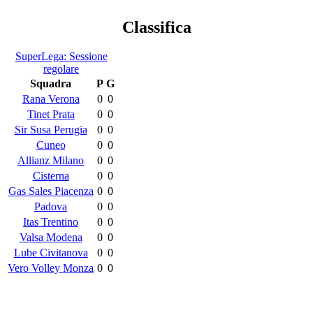
Classifica
SuperLega: Sessione
regolare
Squadra
P
G
Rana Verona
0
0
Tinet Prata
0
0
Sir Susa Perugia
0
0
Cuneo
0
0
Allianz Milano
0
0
Cisterna
0
0
Gas Sales Piacenza
0
0
Padova
0
0
Itas Trentino
0
0
Valsa Modena
0
0
Lube Civitanova
0
0
Vero Volley Monza
0
0