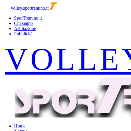
volley.sportrentino.it
SporTrentino.it
Chi siamo
Affiliazione
Pubblicità
Home