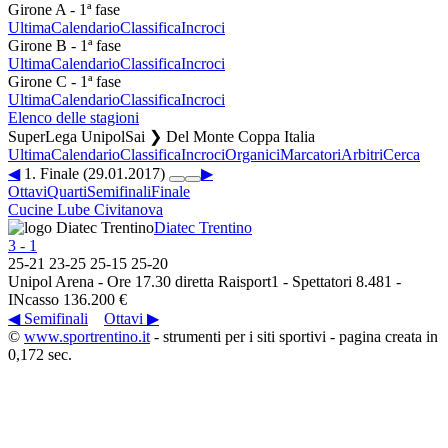
Girone A - 1ª fase
Ultima
Calendario
Classifica
Incroci
Girone B - 1ª fase
Ultima
Calendario
Classifica
Incroci
Girone C - 1ª fase
Ultima
Calendario
Classifica
Incroci
Elenco delle stagioni
SuperLega UnipolSai ❯ Del Monte Coppa Italia
Ultima
Calendario
Classifica
Incroci
Organici
Marcatori
Arbitri
Cerca
◀
1. Finale (29.01.2017)
▶
Ottavi
Quarti
Semifinali
Finale
Cucine Lube Civitanova
Diatec Trentino
3
-
1
25
-
21
23
-
25
25
-
15
25
-
20
Unipol Arena - Ore 17.30 diretta Raisport1 - Spettatori 8.481 -
INcasso 136.200 €
◀ Semifinali
Ottavi ▶
©
www.sportrentino.it
- strumenti per i siti sportivi - pagina creata in
0,172 sec.