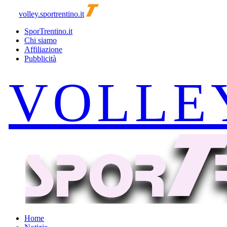
volley.sportrentino.it
SporTrentino.it
Chi siamo
Affiliazione
Pubblicità
Home