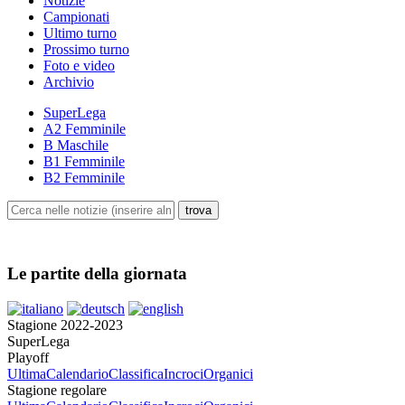
Notizie
Campionati
Ultimo turno
Prossimo turno
Foto e video
Archivio
SuperLega
A2 Femminile
B Maschile
B1 Femminile
B2 Femminile
Le partite della giornata
Stagione 2022-2023
SuperLega
Playoff
Ultima
Calendario
Classifica
Incroci
Organici
Stagione regolare