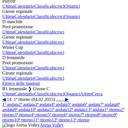
Playoff
Ultima
Calendario
Classifica
Incroci
Organici
Girone regionale
Ultima
Calendario
Classifica
Incroci
Organici
D maschile
Pool promozione
Ultima
Calendario
Classifica
Incroci
Girone regionale
Ultima
Calendario
Classifica
Incroci
Winter Cup
Ultima
Calendario
Classifica
Incroci
D femminile
Pool promozione
Ultima
Calendario
Classifica
Incroci
Girone regionale
Ultima
Calendario
Classifica
Incroci
Elenco delle stagioni
B1 femminile ❯ Girone C
Ultima
Calendario
Classifica
Incroci
Organici
Arbitri
Cerca
◀
14. 1ª ritorno (04.02.2023)
▶
1ª andata
2ª andata
3ª andata
4ª andata
5ª andata
6ª andata
7ª andata
8ª
andata
9ª andata
10ª andata
11ª andata
12ª andata
13ª andata
1ª ritorno
2ª
ritorno
3ª ritorno
4ª ritorno
5ª ritorno
6ª ritorno
7ª ritorno
8ª ritorno
9ª
ritorno
10ª ritorno
11ª ritorno
12ª ritorno
13ª ritorno
Arena Volley