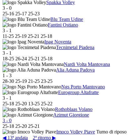
Spakka Volley
3
-
0
25
-
16
25
-
17
25
-
23
Blu Team Udine
Fantini Ostiano
3
-
1
11
-
25
25
-
19
25
-
21
25
-
18
Ipag Noventa
Tecnimetal Piadena
3
-
1
18
-
25
26
-
24
25
-
21
25
-
18
Nardi Volta Mantovana
Alia Aduna Padova
1
-
3
28
-
30
25
-
19
21
-
25
23
-
25
Ngs Porto Mantovano
Eurogroup Altafratte
3
-
1
25
-
18
25
-
20
13
-
25
25
-
22
Rothoblaas Volano
Azimut Giorgione
3
-
0
25
-
18
25
-
20
25
-
21
Imoco Volley Piave
Turno di riposo
◀ 13ª andata
2ª ritorno ▶