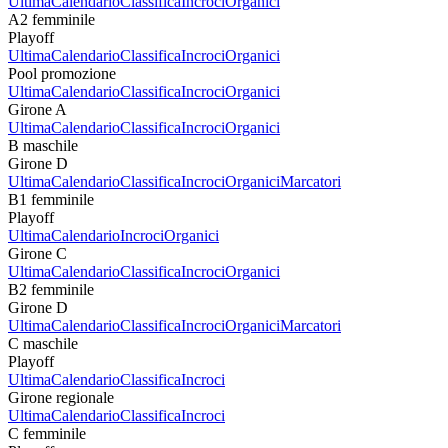
Ultima
Calendario
Classifica
Incroci
Organici
A2 femminile
Playoff
Ultima
Calendario
Classifica
Incroci
Organici
Pool promozione
Ultima
Calendario
Classifica
Incroci
Organici
Girone A
Ultima
Calendario
Classifica
Incroci
Organici
B maschile
Girone D
Ultima
Calendario
Classifica
Incroci
Organici
Marcatori
B1 femminile
Playoff
Ultima
Calendario
Incroci
Organici
Girone C
Ultima
Calendario
Classifica
Incroci
Organici
B2 femminile
Girone D
Ultima
Calendario
Classifica
Incroci
Organici
Marcatori
C maschile
Playoff
Ultima
Calendario
Classifica
Incroci
Girone regionale
Ultima
Calendario
Classifica
Incroci
C femminile