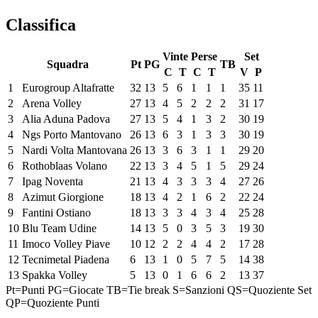
Classifica
Vinte
Perse
Set
Squadra
Pt
PG
TB
C
T
C
T
V
P
1
Eurogroup Altafratte
32
13
5
6
1
1
1
35
11
2
Arena Volley
27
13
4
5
2
2
2
31
17
3
Alia Aduna Padova
27
13
5
4
1
3
2
30
19
4
Ngs Porto Mantovano
26
13
6
3
1
3
3
30
19
5
Nardi Volta Mantovana
26
13
3
6
3
1
1
29
20
6
Rothoblaas Volano
22
13
3
4
5
1
5
29
24
7
Ipag Noventa
21
13
4
3
3
3
4
27
26
8
Azimut Giorgione
18
13
4
2
1
6
2
22
24
9
Fantini Ostiano
18
13
3
3
4
3
4
25
28
10
Blu Team Udine
14
13
5
0
3
5
3
19
30
11
Imoco Volley Piave
10
12
2
2
4
4
2
17
28
12
Tecnimetal Piadena
6
13
1
0
5
7
5
14
38
13
Spakka Volley
5
13
0
1
6
6
2
13
37
Pt=Punti
PG=Giocate
TB=Tie break
S=Sanzioni
QS=Quoziente Set
QP=Quoziente Punti