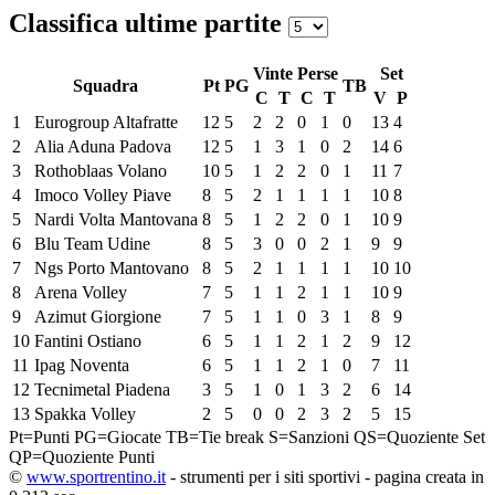
Classifica ultime partite
Vinte
Perse
Set
Squadra
Pt
PG
TB
C
T
C
T
V
P
1
Eurogroup Altafratte
12
5
2
2
0
1
0
13
4
2
Alia Aduna Padova
12
5
1
3
1
0
2
14
6
3
Rothoblaas Volano
10
5
1
2
2
0
1
11
7
4
Imoco Volley Piave
8
5
2
1
1
1
1
10
8
5
Nardi Volta Mantovana
8
5
1
2
2
0
1
10
9
6
Blu Team Udine
8
5
3
0
0
2
1
9
9
7
Ngs Porto Mantovano
8
5
2
1
1
1
1
10
10
8
Arena Volley
7
5
1
1
2
1
1
10
9
9
Azimut Giorgione
7
5
1
1
0
3
1
8
9
10
Fantini Ostiano
6
5
1
1
2
1
2
9
12
11
Ipag Noventa
6
5
1
1
2
1
0
7
11
12
Tecnimetal Piadena
3
5
1
0
1
3
2
6
14
13
Spakka Volley
2
5
0
0
2
3
2
5
15
Pt=Punti
PG=Giocate
TB=Tie break
S=Sanzioni
QS=Quoziente Set
QP=Quoziente Punti
©
www.sportrentino.it
- strumenti per i siti sportivi - pagina creata in