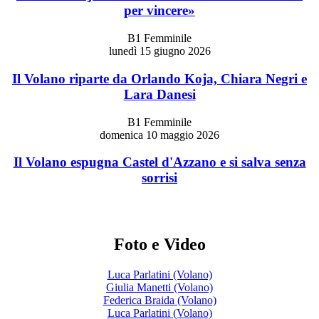
per vincere»
B1 Femminile
lunedì 15 giugno 2026
Il Volano riparte da Orlando Koja, Chiara Negri e
Lara Danesi
B1 Femminile
domenica 10 maggio 2026
Il Volano espugna Castel d'Azzano e si salva senza
sorrisi
Foto e Video
Luca Parlatini (Volano)
Giulia Manetti (Volano)
Federica Braida (Volano)
Luca Parlatini (Volano)