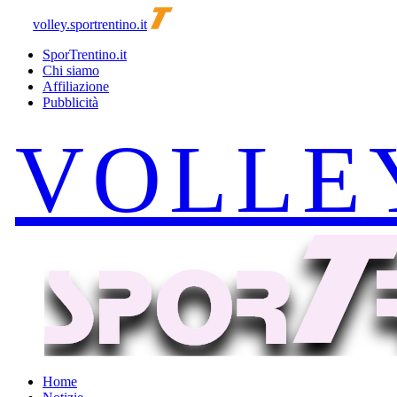
volley.sportrentino.it
SporTrentino.it
Chi siamo
Affiliazione
Pubblicità
Home