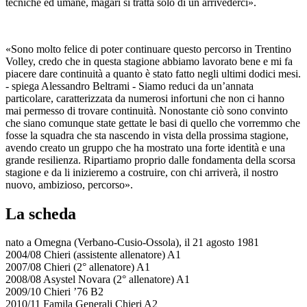
tecniche ed umane, magari si tratta solo di un arrivederci».
«Sono molto felice di poter continuare questo percorso in Trentino
Volley, credo che in questa stagione abbiamo lavorato bene e mi fa
piacere dare continuità a quanto è stato fatto negli ultimi dodici mesi.
- spiega Alessandro Beltrami - Siamo reduci da un’annata
particolare, caratterizzata da numerosi infortuni che non ci hanno
mai permesso di trovare continuità. Nonostante ciò sono convinto
che siano comunque state gettate le basi di quello che vorremmo che
fosse la squadra che sta nascendo in vista della prossima stagione,
avendo creato un gruppo che ha mostrato una forte identità e una
grande resilienza. Ripartiamo proprio dalle fondamenta della scorsa
stagione e da li inizieremo a costruire, con chi arriverà, il nostro
nuovo, ambizioso, percorso».
La scheda
nato a Omegna (Verbano-Cusio-Ossola), il 21 agosto 1981
2004/08 Chieri (assistente allenatore) A1
2007/08 Chieri (2° allenatore) A1
2008/08 Asystel Novara (2° allenatore) A1
2009/10 Chieri ’76 B2
2010/11 Famila Generali Chieri A2