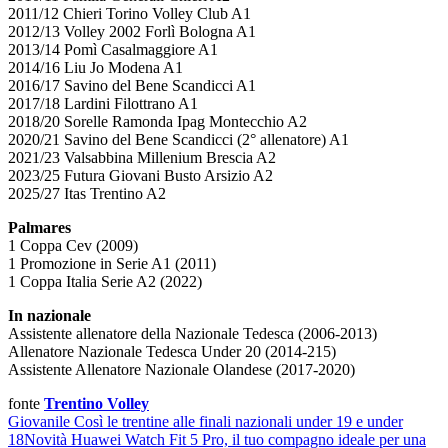
2011/12 Chieri Torino Volley Club A1
2012/13 Volley 2002 Forlì Bologna A1
2013/14 Pomì Casalmaggiore A1
2014/16 Liu Jo Modena A1
2016/17 Savino del Bene Scandicci A1
2017/18 Lardini Filottrano A1
2018/20 Sorelle Ramonda Ipag Montecchio A2
2020/21 Savino del Bene Scandicci (2° allenatore) A1
2021/23 Valsabbina Millenium Brescia A2
2023/25 Futura Giovani Busto Arsizio A2
2025/27 Itas Trentino A2
Palmares
1 Coppa Cev (2009)
1 Promozione in Serie A1 (2011)
1 Coppa Italia Serie A2 (2022)
In nazionale
Assistente allenatore della Nazionale Tedesca (2006-2013)
Allenatore Nazionale Tedesca Under 20 (2014-215)
Assistente Allenatore Nazionale Olandese (2017-2020)
fonte
Trentino Volley
Giovanile
Così le trentine alle finali nazionali under 19 e under
18
Novità
Huawei Watch Fit 5 Pro, il tuo compagno ideale per una