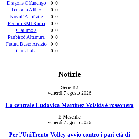
Dragons Offanengo
0
0
Tenaglia Altino
0
0
Nuvolì Altafratte
0
0
Ferraro SMI Roma
0
0
Clai Imola
0
0
Panbiscò Altamura
0
0
Futura Busto Arsizio
0
0
Club Italia
0
0
Notizie
Serie B2
venerdì 7 agosto 2026
La centrale Ludovica Martinez Volskis è rossonera
B Maschile
venerdì 7 agosto 2026
Per l'UniTrento Volley avvio contro i pari età di