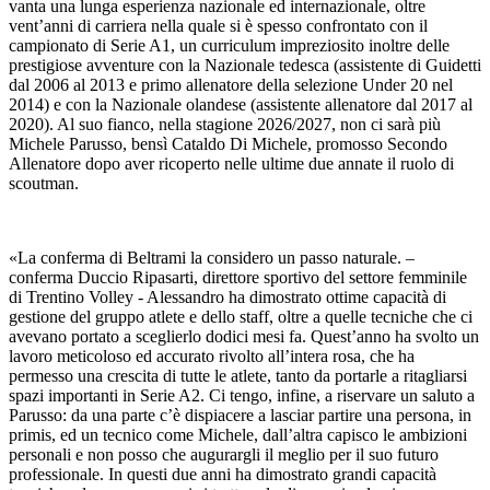
vanta una lunga esperienza nazionale ed internazionale, oltre
vent’anni di carriera nella quale si è spesso confrontato con il
campionato di Serie A1, un curriculum impreziosito inoltre delle
prestigiose avventure con la Nazionale tedesca (assistente di Guidetti
dal 2006 al 2013 e primo allenatore della selezione Under 20 nel
2014) e con la Nazionale olandese (assistente allenatore dal 2017 al
2020). Al suo fianco, nella stagione 2026/2027, non ci sarà più
Michele Parusso, bensì Cataldo Di Michele, promosso Secondo
Allenatore dopo aver ricoperto nelle ultime due annate il ruolo di
scoutman.
«La conferma di Beltrami la considero un passo naturale. –
conferma Duccio Ripasarti, direttore sportivo del settore femminile
di Trentino Volley - Alessandro ha dimostrato ottime capacità di
gestione del gruppo atlete e dello staff, oltre a quelle tecniche che ci
avevano portato a sceglierlo dodici mesi fa. Quest’anno ha svolto un
lavoro meticoloso ed accurato rivolto all’intera rosa, che ha
permesso una crescita di tutte le atlete, tanto da portarle a ritagliarsi
spazi importanti in Serie A2. Ci tengo, infine, a riservare un saluto a
Parusso: da una parte c’è dispiacere a lasciar partire una persona, in
primis, ed un tecnico come Michele, dall’altra capisco le ambizioni
personali e non posso che augurargli il meglio per il suo futuro
professionale. In questi due anni ha dimostrato grandi capacità