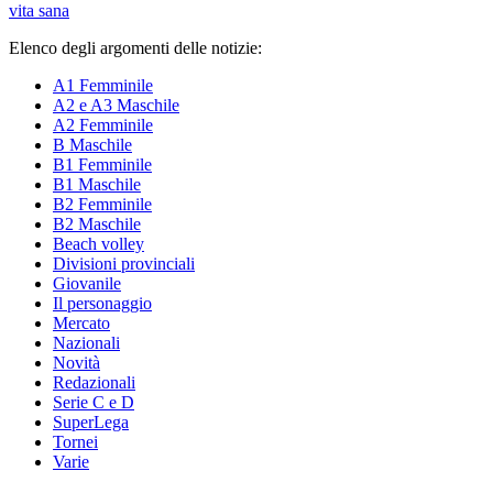
vita sana
Elenco degli argomenti delle notizie:
A1 Femminile
A2 e A3 Maschile
A2 Femminile
B Maschile
B1 Femminile
B1 Maschile
B2 Femminile
B2 Maschile
Beach volley
Divisioni provinciali
Giovanile
Il personaggio
Mercato
Nazionali
Novità
Redazionali
Serie C e D
SuperLega
Tornei
Varie