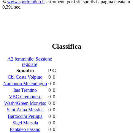
©
www.sportrentino.it
- strumenti per i siti sportivi - pagina creata in
0,391 sec.
Classifica
A2 femminile: Sessione
regolare
Squadra
P
G
Cbl Costa Volpino
0
0
Narconon Melendugno
0
0
Itas Trentino
0
0
VBC Cremonese
0
0
Wash4Green Monviso
0
0
Sant’Anna Messina
0
0
Bartoccini Perugia
0
0
Sigel Marsala
0
0
Pantaleo Fasano
0
0