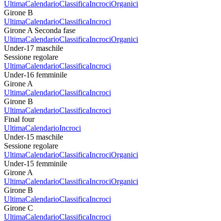
Ultima
Calendario
Classifica
Incroci
Organici
Girone B
Ultima
Calendario
Classifica
Incroci
Girone A Seconda fase
Ultima
Calendario
Classifica
Incroci
Organici
Under-17 maschile
Sessione regolare
Ultima
Calendario
Classifica
Incroci
Under-16 femminile
Girone A
Ultima
Calendario
Classifica
Incroci
Girone B
Ultima
Calendario
Classifica
Incroci
Final four
Ultima
Calendario
Incroci
Under-15 maschile
Sessione regolare
Ultima
Calendario
Classifica
Incroci
Organici
Under-15 femminile
Girone A
Ultima
Calendario
Classifica
Incroci
Organici
Girone B
Ultima
Calendario
Classifica
Incroci
Girone C
Ultima
Calendario
Classifica
Incroci