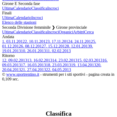
Girone E Seconda fase
Ultima
Calendario
Classifica
Incroci
Finali
Ultima
Calendario
Incroci
Elenco delle stagioni
Seconda Divisione femminile ❯ Girone provinciale
Ultima
Calendario
Classifica
Incroci
Organici
Arbitri
Cerca
Andata
1.
03.11.2012
2.
10.11.2012
3.
17.11.2012
4.
24.11.2012
5.
01.12.2012
6.
08.12.2012
7.
15.12.2012
8.
12.01.2013
9.
19.01.2013
10.
26.01.2013
11.
02.02.2013
Ritorno
12.
09.02.2013
13.
16.02.2013
14.
23.02.2013
15.
02.03.2013
16.
09.03.2013
17.
16.03.2013
18.
23.03.2013
19.
13.04.2013
20.
20.04.2013
21.
27.04.2013
22.
04.05.2013
©
www.sportrentino.it
- strumenti per i siti sportivi - pagina creata in
0,109 sec.
Classifica