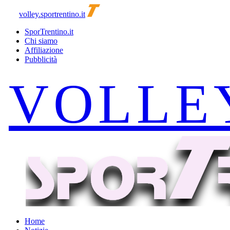
volley.sportrentino.it
SporTrentino.it
Chi siamo
Affiliazione
Pubblicità
Home