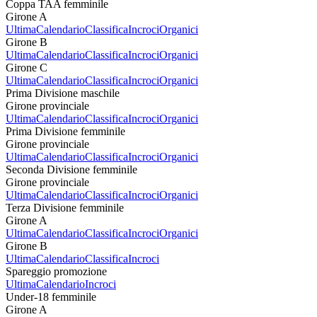
Coppa TAA femminile
Girone A
Ultima
Calendario
Classifica
Incroci
Organici
Girone B
Ultima
Calendario
Classifica
Incroci
Organici
Girone C
Ultima
Calendario
Classifica
Incroci
Organici
Prima Divisione maschile
Girone provinciale
Ultima
Calendario
Classifica
Incroci
Organici
Prima Divisione femminile
Girone provinciale
Ultima
Calendario
Classifica
Incroci
Organici
Seconda Divisione femminile
Girone provinciale
Ultima
Calendario
Classifica
Incroci
Organici
Terza Divisione femminile
Girone A
Ultima
Calendario
Classifica
Incroci
Organici
Girone B
Ultima
Calendario
Classifica
Incroci
Spareggio promozione
Ultima
Calendario
Incroci
Under-18 femminile
Girone A