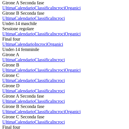
Girone A Seconda fase
Ultima
Calendario
Classifica
Incroci
Organici
Girone B Seconda fase
Ultima
Calendario
Classifica
Incroci
Under-14 maschile
Sessione regolare
Ultima
Calendario
Classifica
Incroci
Organici
Final four
Ultima
Calendario
Incroci
Organici
Under-14 femminile
Girone A
Ultima
Calendario
Classifica
Incroci
Girone B
Ultima
Calendario
Classifica
Incroci
Organici
Girone C
Ultima
Calendario
Classifica
Incroci
Girone D
Ultima
Calendario
Classifica
Incroci
Girone A Seconda fase
Ultima
Calendario
Classifica
Incroci
Girone B Seconda fase
Ultima
Calendario
Classifica
Incroci
Organici
Girone C Seconda fase
Ultima
Calendario
Classifica
Incroci
Final four