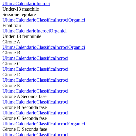
Ultima
Calendario
Incroci
Under-13 maschile
Sessione regolare
Ultima
Calendario
Classifica
Incroci
Organici
Final four
Ultima
Calendario
Incroci
Organici
Under-13 femminile
Girone A
Ultima
Calendario
Classifica
Incroci
Organici
Girone B
Ultima
Calendario
Classifica
Incroci
Girone C
Ultima
Calendario
Classifica
Incroci
Girone D
Ultima
Calendario
Classifica
Incroci
Girone E
Ultima
Calendario
Classifica
Incroci
Girone A Seconda fase
Ultima
Calendario
Classifica
Incroci
Girone B Seconda fase
Ultima
Calendario
Classifica
Incroci
Girone C Seconda fase
Ultima
Calendario
Classifica
Incroci
Organici
Girone D Seconda fase
Ultima
Calendario
Classifica
Incroci