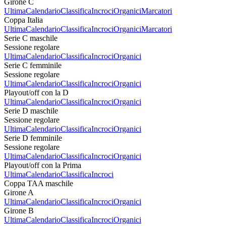
Girone C
Ultima
Calendario
Classifica
Incroci
Organici
Marcatori
Coppa Italia
Ultima
Calendario
Classifica
Incroci
Organici
Marcatori
Serie C maschile
Sessione regolare
Ultima
Calendario
Classifica
Incroci
Organici
Serie C femminile
Sessione regolare
Ultima
Calendario
Classifica
Incroci
Organici
Playout/off con la D
Ultima
Calendario
Classifica
Incroci
Organici
Serie D maschile
Sessione regolare
Ultima
Calendario
Classifica
Incroci
Organici
Serie D femminile
Sessione regolare
Ultima
Calendario
Classifica
Incroci
Organici
Playout/off con la Prima
Ultima
Calendario
Classifica
Incroci
Coppa TAA maschile
Girone A
Ultima
Calendario
Classifica
Incroci
Organici
Girone B
Ultima
Calendario
Classifica
Incroci
Organici