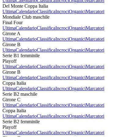
Ultima
Calendario
Classifica
Incroci
Organici
Marcatori
Del Monte Coppa Italia
Ultima
Calendario
Classifica
Incroci
Organici
Marcatori
Mondiale Club maschile
Final Four
Ultima
Calendario
Classifica
Incroci
Organici
Marcatori
Girone A
Ultima
Calendario
Classifica
Incroci
Organici
Marcatori
Girone B
Ultima
Calendario
Classifica
Incroci
Organici
Marcatori
Serie B1 femminile
Playoff
Ultima
Calendario
Classifica
Incroci
Organici
Marcatori
Girone B
Ultima
Calendario
Classifica
Incroci
Organici
Marcatori
Coppa Italia
Ultima
Calendario
Classifica
Incroci
Organici
Marcatori
Serie B2 maschile
Girone C
Ultima
Calendario
Classifica
Incroci
Organici
Marcatori
Coppa Italia
Ultima
Calendario
Classifica
Incroci
Organici
Marcatori
Serie B2 femminile
Playoff
Ultima
Calendario
Classifica
Incroci
Organici
Marcatori