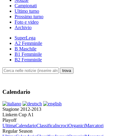
Notizie
Campionati
Ultimo turno
Prossimo turno
Foto e video
Archivio
SuperLega
A2 Femminile
B Maschile
B1 Femminile
B2 Femminile
Calendario
Stagione 2012-2013
Linkem Cup A1
Playoff
Ultima
Calendario
Classifica
Incroci
Organici
Marcatori
Regular Season