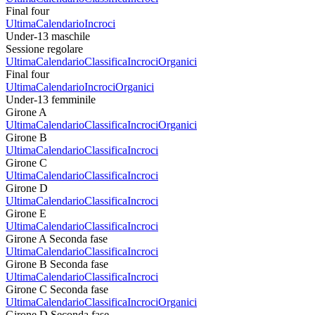
Final four
Ultima
Calendario
Incroci
Under-13 maschile
Sessione regolare
Ultima
Calendario
Classifica
Incroci
Organici
Final four
Ultima
Calendario
Incroci
Organici
Under-13 femminile
Girone A
Ultima
Calendario
Classifica
Incroci
Organici
Girone B
Ultima
Calendario
Classifica
Incroci
Girone C
Ultima
Calendario
Classifica
Incroci
Girone D
Ultima
Calendario
Classifica
Incroci
Girone E
Ultima
Calendario
Classifica
Incroci
Girone A Seconda fase
Ultima
Calendario
Classifica
Incroci
Girone B Seconda fase
Ultima
Calendario
Classifica
Incroci
Girone C Seconda fase
Ultima
Calendario
Classifica
Incroci
Organici
Girone D Seconda fase