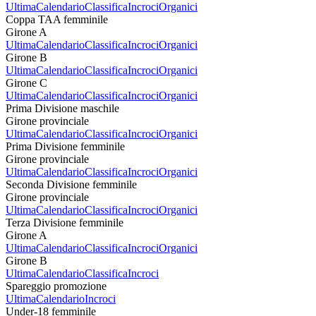
Ultima
Calendario
Classifica
Incroci
Organici
Coppa TAA femminile
Girone A
Ultima
Calendario
Classifica
Incroci
Organici
Girone B
Ultima
Calendario
Classifica
Incroci
Organici
Girone C
Ultima
Calendario
Classifica
Incroci
Organici
Prima Divisione maschile
Girone provinciale
Ultima
Calendario
Classifica
Incroci
Organici
Prima Divisione femminile
Girone provinciale
Ultima
Calendario
Classifica
Incroci
Organici
Seconda Divisione femminile
Girone provinciale
Ultima
Calendario
Classifica
Incroci
Organici
Terza Divisione femminile
Girone A
Ultima
Calendario
Classifica
Incroci
Organici
Girone B
Ultima
Calendario
Classifica
Incroci
Spareggio promozione
Ultima
Calendario
Incroci
Under-18 femminile