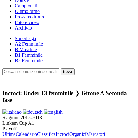
Notizie
Campionati
Ultimo turno
Prossimo turno
Foto e video
Archivio
SuperLega
A2 Femminile
B Maschile
B1 Femminile
B2 Femminile
Incroci: Under-13 femminile ❭ Girone A Seconda
fase
Stagione 2012-2013
Linkem Cup A1
Playoff
Ultima
Calendario
Classifica
Incroci
Organici
Marcatori