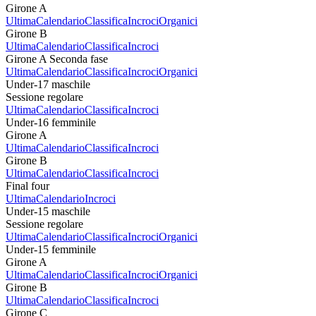
Girone A
Ultima
Calendario
Classifica
Incroci
Organici
Girone B
Ultima
Calendario
Classifica
Incroci
Girone A Seconda fase
Ultima
Calendario
Classifica
Incroci
Organici
Under-17 maschile
Sessione regolare
Ultima
Calendario
Classifica
Incroci
Under-16 femminile
Girone A
Ultima
Calendario
Classifica
Incroci
Girone B
Ultima
Calendario
Classifica
Incroci
Final four
Ultima
Calendario
Incroci
Under-15 maschile
Sessione regolare
Ultima
Calendario
Classifica
Incroci
Organici
Under-15 femminile
Girone A
Ultima
Calendario
Classifica
Incroci
Organici
Girone B
Ultima
Calendario
Classifica
Incroci
Girone C