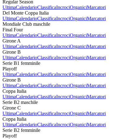
Regular Season
Ultima
Calendario
Classifica
Incroci
Organici
Marcatori
Del Monte Coppa Italia
Ultima
Calendario
Classifica
Incroci
Organici
Marcatori
Mondiale Club maschile
Final Four
Ultima
Calendario
Classifica
Incroci
Organici
Marcatori
Girone A
Ultima
Calendario
Classifica
Incroci
Organici
Marcatori
Girone B
Ultima
Calendario
Classifica
Incroci
Organici
Marcatori
Serie B1 femminile
Playoff
Ultima
Calendario
Classifica
Incroci
Organici
Marcatori
Girone B
Ultima
Calendario
Classifica
Incroci
Organici
Marcatori
Coppa Italia
Ultima
Calendario
Classifica
Incroci
Organici
Marcatori
Serie B2 maschile
Girone C
Ultima
Calendario
Classifica
Incroci
Organici
Marcatori
Coppa Italia
Ultima
Calendario
Classifica
Incroci
Organici
Marcatori
Serie B2 femminile
Playoff