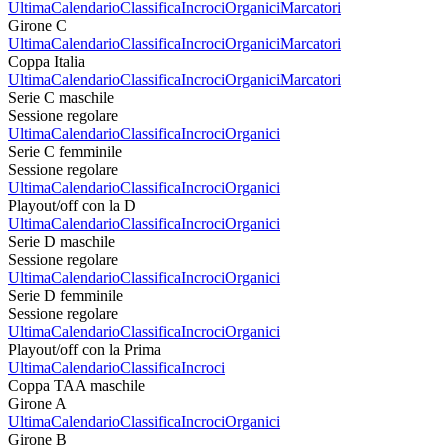
Ultima
Calendario
Classifica
Incroci
Organici
Marcatori
Girone C
Ultima
Calendario
Classifica
Incroci
Organici
Marcatori
Coppa Italia
Ultima
Calendario
Classifica
Incroci
Organici
Marcatori
Serie C maschile
Sessione regolare
Ultima
Calendario
Classifica
Incroci
Organici
Serie C femminile
Sessione regolare
Ultima
Calendario
Classifica
Incroci
Organici
Playout/off con la D
Ultima
Calendario
Classifica
Incroci
Organici
Serie D maschile
Sessione regolare
Ultima
Calendario
Classifica
Incroci
Organici
Serie D femminile
Sessione regolare
Ultima
Calendario
Classifica
Incroci
Organici
Playout/off con la Prima
Ultima
Calendario
Classifica
Incroci
Coppa TAA maschile
Girone A
Ultima
Calendario
Classifica
Incroci
Organici
Girone B