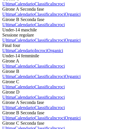
Ultima
Calendario
Classifica
Incroci
Girone A Seconda fase
Ultima
Calendario
Classifica
Incroci
Organici
Girone B Seconda fase
Ultima
Calendario
Classifica
Incroci
Under-14 maschile
Sessione regolare
Ultima
Calendario
Classifica
Incroci
Organici
Final four
Ultima
Calendario
Incroci
Organici
Under-14 femminile
Girone A
Ultima
Calendario
Classifica
Incroci
Girone B
Ultima
Calendario
Classifica
Incroci
Organici
Girone C
Ultima
Calendario
Classifica
Incroci
Girone D
Ultima
Calendario
Classifica
Incroci
Girone A Seconda fase
Ultima
Calendario
Classifica
Incroci
Girone B Seconda fase
Ultima
Calendario
Classifica
Incroci
Organici
Girone C Seconda fase
Ultima
Calendario
Classifica
Incroci