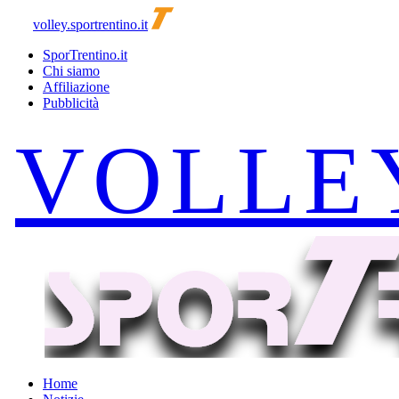
volley.sportrentino.it
SporTrentino.it
Chi siamo
Affiliazione
Pubblicità
Home