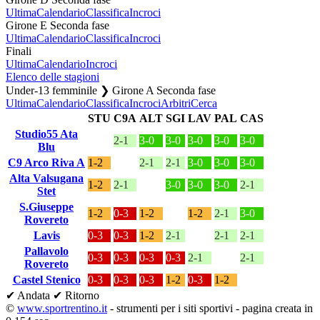
Ultima
Calendario
Classifica
Incroci
Girone E Seconda fase
Ultima
Calendario
Classifica
Incroci
Finali
Ultima
Calendario
Incroci
Elenco delle stagioni
Under-13 femminile ❯ Girone A Seconda fase
Ultima
Calendario
Classifica
Incroci
Arbitri
Cerca
STU
C9A
ALT
SGI
LAV
PAL
CAS
Studio55 Ata
2-1
3-0
3-0
3-0
3-0
3-0
Blu
C9 Arco Riva A
1-2
2-1
2-1
3-0
3-0
3-0
Alta Valsugana
1-2
2-1
3-0
3-0
3-0
2-1
Stet
S.Giuseppe
1-2
0-3
1-2
1-2
2-1
3-0
Rovereto
Lavis
0-3
0-3
1-2
2-1
2-1
2-1
Pallavolo
0-3
0-3
0-3
0-3
2-1
2-1
Rovereto
Castel Stenico
0-3
0-3
0-3
1-2
0-3
1-2
✔ Andata
✔ Ritorno
©
www.sportrentino.it
- strumenti per i siti sportivi - pagina creata in