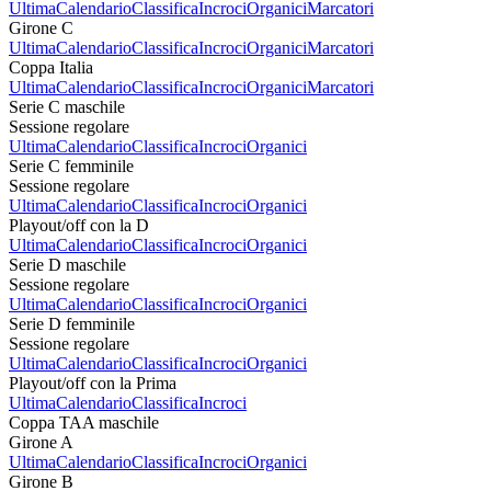
Ultima
Calendario
Classifica
Incroci
Organici
Marcatori
Girone C
Ultima
Calendario
Classifica
Incroci
Organici
Marcatori
Coppa Italia
Ultima
Calendario
Classifica
Incroci
Organici
Marcatori
Serie C maschile
Sessione regolare
Ultima
Calendario
Classifica
Incroci
Organici
Serie C femminile
Sessione regolare
Ultima
Calendario
Classifica
Incroci
Organici
Playout/off con la D
Ultima
Calendario
Classifica
Incroci
Organici
Serie D maschile
Sessione regolare
Ultima
Calendario
Classifica
Incroci
Organici
Serie D femminile
Sessione regolare
Ultima
Calendario
Classifica
Incroci
Organici
Playout/off con la Prima
Ultima
Calendario
Classifica
Incroci
Coppa TAA maschile
Girone A
Ultima
Calendario
Classifica
Incroci
Organici
Girone B