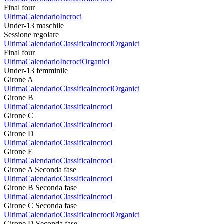
Final four
Ultima
Calendario
Incroci
Under-13 maschile
Sessione regolare
Ultima
Calendario
Classifica
Incroci
Organici
Final four
Ultima
Calendario
Incroci
Organici
Under-13 femminile
Girone A
Ultima
Calendario
Classifica
Incroci
Organici
Girone B
Ultima
Calendario
Classifica
Incroci
Girone C
Ultima
Calendario
Classifica
Incroci
Girone D
Ultima
Calendario
Classifica
Incroci
Girone E
Ultima
Calendario
Classifica
Incroci
Girone A Seconda fase
Ultima
Calendario
Classifica
Incroci
Girone B Seconda fase
Ultima
Calendario
Classifica
Incroci
Girone C Seconda fase
Ultima
Calendario
Classifica
Incroci
Organici
Girone D Seconda fase