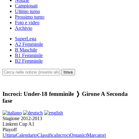
Notizie
Campionati
Ultimo turno
Prossimo turno
Foto e video
Archivio
SuperLega
A2 Femminile
B Maschile
B1 Femminile
B2 Femminile
Incroci: Under-18 femminile ❭ Girone A Seconda
fase
Stagione 2012-2013
Linkem Cup A1
Playoff
Ultima
Calendario
Classifica
Incroci
Organici
Marcatori