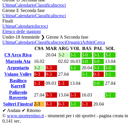
Ultima
Calendario
Classifica
Incroci
Girone E Seconda fase
Ultima
Calendario
Classifica
Incroci
Finali
Ultima
Calendario
Incroci
Elenco delle stagioni
Under-18 femminile ❯ Girone A Seconda fase
Ultima
Calendario
Classifica
Incroci
Organici
Arbitri
Cerca
C9A
MAR
ARG
VOL
BAS
PAL
SOL
C9 Arco Riva
20.04
3-2
3-1
3-0
3-1
3-1
Marzola Ata
16.02
02.02
16.03
3-0
3-0
13.04
Argentario
3-2
0-3
3-1
20.04
3-1
3-0
Volano Volley
0-3
0-3
27.04
3-1
0-3
3-1
Basilisco
1-3
09.03
1-3
13.04
3-0
27.04
Karrell
Pallavolo
27.04
0-3
13.04
1-3
16.03
3-1
Rovereto
Solteri Finstral
2-3
0-3
0-3
3-1
1-3
20.04
✔ Andata
✔ Ritorno
©
www.sportrentino.it
- strumenti per i siti sportivi - pagina creata in
0,141 sec.