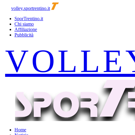
volley.sportrentino.it
SporTrentino.it
Chi siamo
Affiliazione
Pubblicità
Home