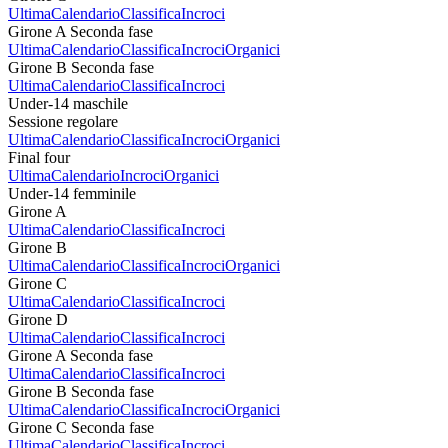
Ultima
Calendario
Classifica
Incroci
Girone A Seconda fase
Ultima
Calendario
Classifica
Incroci
Organici
Girone B Seconda fase
Ultima
Calendario
Classifica
Incroci
Under-14 maschile
Sessione regolare
Ultima
Calendario
Classifica
Incroci
Organici
Final four
Ultima
Calendario
Incroci
Organici
Under-14 femminile
Girone A
Ultima
Calendario
Classifica
Incroci
Girone B
Ultima
Calendario
Classifica
Incroci
Organici
Girone C
Ultima
Calendario
Classifica
Incroci
Girone D
Ultima
Calendario
Classifica
Incroci
Girone A Seconda fase
Ultima
Calendario
Classifica
Incroci
Girone B Seconda fase
Ultima
Calendario
Classifica
Incroci
Organici
Girone C Seconda fase
Ultima
Calendario
Classifica
Incroci