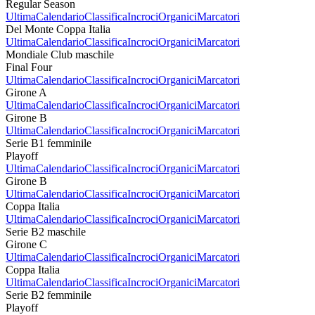
Regular Season
Ultima
Calendario
Classifica
Incroci
Organici
Marcatori
Del Monte Coppa Italia
Ultima
Calendario
Classifica
Incroci
Organici
Marcatori
Mondiale Club maschile
Final Four
Ultima
Calendario
Classifica
Incroci
Organici
Marcatori
Girone A
Ultima
Calendario
Classifica
Incroci
Organici
Marcatori
Girone B
Ultima
Calendario
Classifica
Incroci
Organici
Marcatori
Serie B1 femminile
Playoff
Ultima
Calendario
Classifica
Incroci
Organici
Marcatori
Girone B
Ultima
Calendario
Classifica
Incroci
Organici
Marcatori
Coppa Italia
Ultima
Calendario
Classifica
Incroci
Organici
Marcatori
Serie B2 maschile
Girone C
Ultima
Calendario
Classifica
Incroci
Organici
Marcatori
Coppa Italia
Ultima
Calendario
Classifica
Incroci
Organici
Marcatori
Serie B2 femminile
Playoff