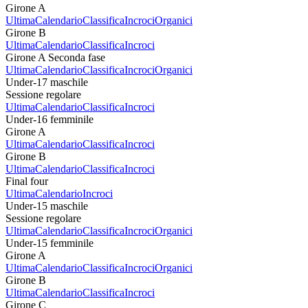
Girone A
Ultima
Calendario
Classifica
Incroci
Organici
Girone B
Ultima
Calendario
Classifica
Incroci
Girone A Seconda fase
Ultima
Calendario
Classifica
Incroci
Organici
Under-17 maschile
Sessione regolare
Ultima
Calendario
Classifica
Incroci
Under-16 femminile
Girone A
Ultima
Calendario
Classifica
Incroci
Girone B
Ultima
Calendario
Classifica
Incroci
Final four
Ultima
Calendario
Incroci
Under-15 maschile
Sessione regolare
Ultima
Calendario
Classifica
Incroci
Organici
Under-15 femminile
Girone A
Ultima
Calendario
Classifica
Incroci
Organici
Girone B
Ultima
Calendario
Classifica
Incroci
Girone C