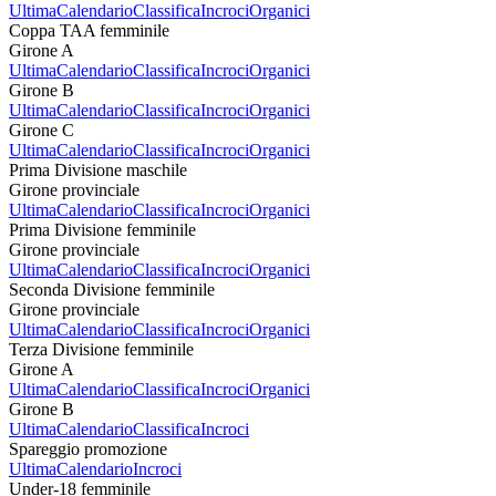
Ultima
Calendario
Classifica
Incroci
Organici
Coppa TAA femminile
Girone A
Ultima
Calendario
Classifica
Incroci
Organici
Girone B
Ultima
Calendario
Classifica
Incroci
Organici
Girone C
Ultima
Calendario
Classifica
Incroci
Organici
Prima Divisione maschile
Girone provinciale
Ultima
Calendario
Classifica
Incroci
Organici
Prima Divisione femminile
Girone provinciale
Ultima
Calendario
Classifica
Incroci
Organici
Seconda Divisione femminile
Girone provinciale
Ultima
Calendario
Classifica
Incroci
Organici
Terza Divisione femminile
Girone A
Ultima
Calendario
Classifica
Incroci
Organici
Girone B
Ultima
Calendario
Classifica
Incroci
Spareggio promozione
Ultima
Calendario
Incroci
Under-18 femminile