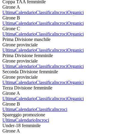
Coppa TAA femminile
Girone A
Ultima
Calendario
Classifica
Incroci
Organici
Girone B
Ultima
Calendario
Classifica
Incroci
Organici
Girone C
Ultima
Calendario
Classifica
Incroci
Organici
Prima Divisione maschile
Girone provinciale
Ultima
Calendario
Classifica
Incroci
Organici
Prima Divisione femminile
Girone provinciale
Ultima
Calendario
Classifica
Incroci
Organici
Seconda Divisione femminile
Girone provinciale
Ultima
Calendario
Classifica
Incroci
Organici
Terza Divisione femminile
Girone A
Ultima
Calendario
Classifica
Incroci
Organici
Girone B
Ultima
Calendario
Classifica
Incroci
Spareggio promozione
Ultima
Calendario
Incroci
Under-18 femminile
Girone A