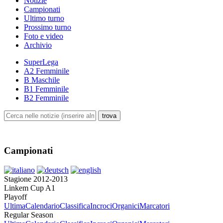
Notizie
Campionati
Ultimo turno
Prossimo turno
Foto e video
Archivio
SuperLega
A2 Femminile
B Maschile
B1 Femminile
B2 Femminile
Campionati
Stagione 2012-2013
Linkem Cup A1
Playoff
Ultima
Calendario
Classifica
Incroci
Organici
Marcatori
Regular Season