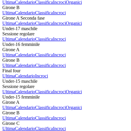
Ultima
Calendario
Classifica
Incroci
Organici
Girone B
Ultima
Calendario
Classifica
Incroci
Girone A Seconda fase
Ultima
Calendario
Classifica
Incroci
Organici
Under-17 maschile
Sessione regolare
Ultima
Calendario
Classifica
Incroci
Under-16 femminile
Girone A
Ultima
Calendario
Classifica
Incroci
Girone B
Ultima
Calendario
Classifica
Incroci
Final four
Ultima
Calendario
Incroci
Under-15 maschile
Sessione regolare
Ultima
Calendario
Classifica
Incroci
Organici
Under-15 femminile
Girone A
Ultima
Calendario
Classifica
Incroci
Organici
Girone B
Ultima
Calendario
Classifica
Incroci
Girone C
Ultima
Calendario
Classifica
Incroci