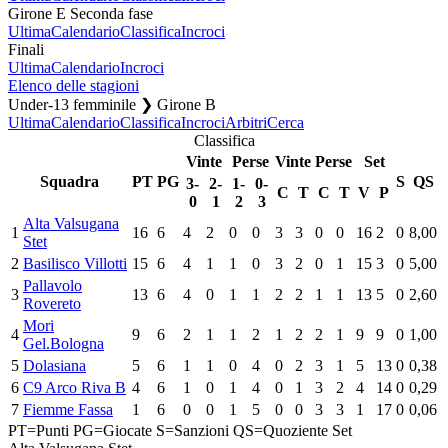
Girone E Seconda fase
Ultima
Calendario
Classifica
Incroci
Finali
Ultima
Calendario
Incroci
Elenco delle stagioni
Under-13 femminile ❯ Girone B
Ultima
Calendario
Classifica
Incroci
Arbitri
Cerca
Classifica
Vinte
Perse
Vinte
Perse
Set
Squadra
PT
PG
S
QS
3-
2-
1-
0-
C
T
C
T
V
P
0
1
2
3
Alta Valsugana
1
16
6
4
2
0
0
3
3
0
0
16
2
0
8,00
Stet
2
Basilisco Villotti
15
6
4
1
1
0
3
2
0
1
15
3
0
5,00
Pallavolo
3
13
6
4
0
1
1
2
2
1
1
13
5
0
2,60
Rovereto
Mori
4
9
6
2
1
1
2
1
2
2
1
9
9
0
1,00
Gel.Bologna
5
Dolasiana
5
6
1
1
0
4
0
2
3
1
5
13
0
0,38
6
C9 Arco Riva B
4
6
1
0
1
4
0
1
3
2
4
14
0
0,29
7
Fiemme Fassa
1
6
0
0
1
5
0
0
3
3
1
17
0
0,06
PT=Punti
PG=Giocate
S=Sanzioni
QS=Quoziente Set