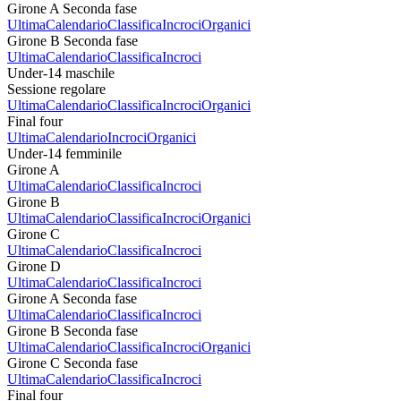
Girone A Seconda fase
Ultima
Calendario
Classifica
Incroci
Organici
Girone B Seconda fase
Ultima
Calendario
Classifica
Incroci
Under-14 maschile
Sessione regolare
Ultima
Calendario
Classifica
Incroci
Organici
Final four
Ultima
Calendario
Incroci
Organici
Under-14 femminile
Girone A
Ultima
Calendario
Classifica
Incroci
Girone B
Ultima
Calendario
Classifica
Incroci
Organici
Girone C
Ultima
Calendario
Classifica
Incroci
Girone D
Ultima
Calendario
Classifica
Incroci
Girone A Seconda fase
Ultima
Calendario
Classifica
Incroci
Girone B Seconda fase
Ultima
Calendario
Classifica
Incroci
Organici
Girone C Seconda fase
Ultima
Calendario
Classifica
Incroci
Final four