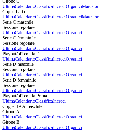
Girone C
Ultima
Calendario
Classifica
Incroci
Organici
Marcatori
Coppa Italia
Ultima
Calendario
Classifica
Incroci
Organici
Marcatori
Serie C maschile
Sessione regolare
Ultima
Calendario
Classifica
Incroci
Organici
Serie C femminile
Sessione regolare
Ultima
Calendario
Classifica
Incroci
Organici
Playout/off con la D
Ultima
Calendario
Classifica
Incroci
Organici
Serie D maschile
Sessione regolare
Ultima
Calendario
Classifica
Incroci
Organici
Serie D femminile
Sessione regolare
Ultima
Calendario
Classifica
Incroci
Organici
Playout/off con la Prima
Ultima
Calendario
Classifica
Incroci
Coppa TAA maschile
Girone A
Ultima
Calendario
Classifica
Incroci
Organici
Girone B
Ultima
Calendario
Classifica
Incroci
Organici