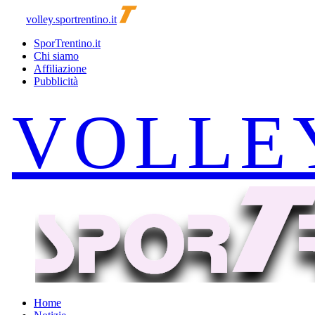
volley.sportrentino.it
SporTrentino.it
Chi siamo
Affiliazione
Pubblicità
Home