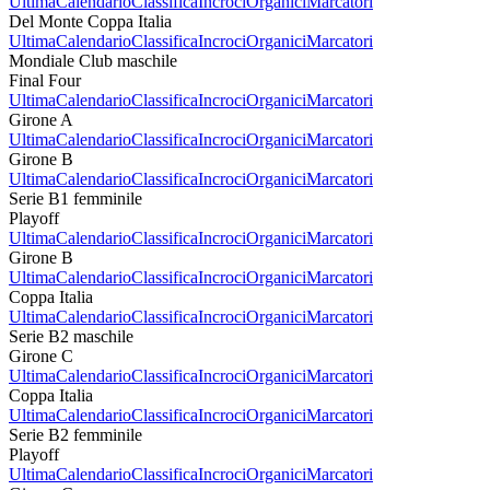
Ultima
Calendario
Classifica
Incroci
Organici
Marcatori
Del Monte Coppa Italia
Ultima
Calendario
Classifica
Incroci
Organici
Marcatori
Mondiale Club maschile
Final Four
Ultima
Calendario
Classifica
Incroci
Organici
Marcatori
Girone A
Ultima
Calendario
Classifica
Incroci
Organici
Marcatori
Girone B
Ultima
Calendario
Classifica
Incroci
Organici
Marcatori
Serie B1 femminile
Playoff
Ultima
Calendario
Classifica
Incroci
Organici
Marcatori
Girone B
Ultima
Calendario
Classifica
Incroci
Organici
Marcatori
Coppa Italia
Ultima
Calendario
Classifica
Incroci
Organici
Marcatori
Serie B2 maschile
Girone C
Ultima
Calendario
Classifica
Incroci
Organici
Marcatori
Coppa Italia
Ultima
Calendario
Classifica
Incroci
Organici
Marcatori
Serie B2 femminile
Playoff
Ultima
Calendario
Classifica
Incroci
Organici
Marcatori