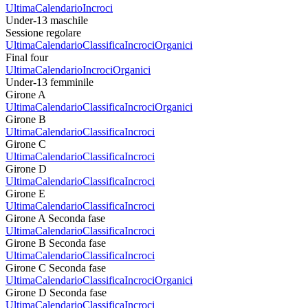
Ultima
Calendario
Incroci
Under-13 maschile
Sessione regolare
Ultima
Calendario
Classifica
Incroci
Organici
Final four
Ultima
Calendario
Incroci
Organici
Under-13 femminile
Girone A
Ultima
Calendario
Classifica
Incroci
Organici
Girone B
Ultima
Calendario
Classifica
Incroci
Girone C
Ultima
Calendario
Classifica
Incroci
Girone D
Ultima
Calendario
Classifica
Incroci
Girone E
Ultima
Calendario
Classifica
Incroci
Girone A Seconda fase
Ultima
Calendario
Classifica
Incroci
Girone B Seconda fase
Ultima
Calendario
Classifica
Incroci
Girone C Seconda fase
Ultima
Calendario
Classifica
Incroci
Organici
Girone D Seconda fase
Ultima
Calendario
Classifica
Incroci