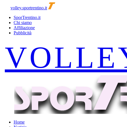
volley.sportrentino.it
SporTrentino.it
Chi siamo
Affiliazione
Pubblicità
Home