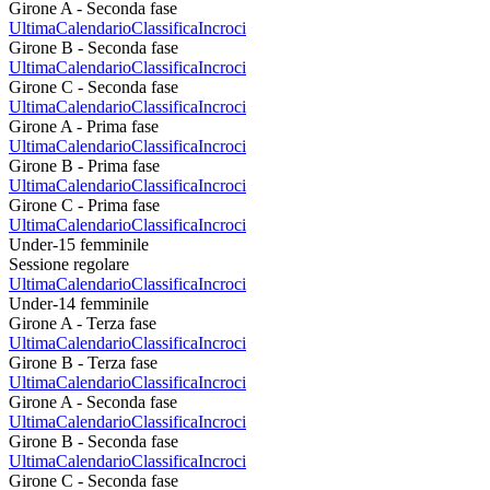
Girone A - Seconda fase
Ultima
Calendario
Classifica
Incroci
Girone B - Seconda fase
Ultima
Calendario
Classifica
Incroci
Girone C - Seconda fase
Ultima
Calendario
Classifica
Incroci
Girone A - Prima fase
Ultima
Calendario
Classifica
Incroci
Girone B - Prima fase
Ultima
Calendario
Classifica
Incroci
Girone C - Prima fase
Ultima
Calendario
Classifica
Incroci
Under-15 femminile
Sessione regolare
Ultima
Calendario
Classifica
Incroci
Under-14 femminile
Girone A - Terza fase
Ultima
Calendario
Classifica
Incroci
Girone B - Terza fase
Ultima
Calendario
Classifica
Incroci
Girone A - Seconda fase
Ultima
Calendario
Classifica
Incroci
Girone B - Seconda fase
Ultima
Calendario
Classifica
Incroci
Girone C - Seconda fase