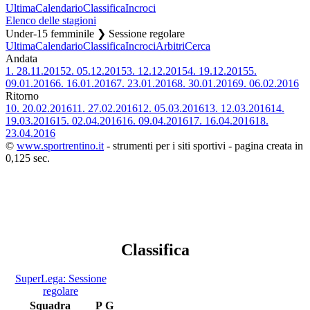
Ultima
Calendario
Classifica
Incroci
Elenco delle stagioni
Under-15 femminile ❯ Sessione regolare
Ultima
Calendario
Classifica
Incroci
Arbitri
Cerca
Andata
1.
28.11.2015
2.
05.12.2015
3.
12.12.2015
4.
19.12.2015
5.
09.01.2016
6.
16.01.2016
7.
23.01.2016
8.
30.01.2016
9.
06.02.2016
Ritorno
10.
20.02.2016
11.
27.02.2016
12.
05.03.2016
13.
12.03.2016
14.
19.03.2016
15.
02.04.2016
16.
09.04.2016
17.
16.04.2016
18.
23.04.2016
©
www.sportrentino.it
- strumenti per i siti sportivi - pagina creata in
0,125 sec.
Classifica
SuperLega: Sessione
regolare
Squadra
P
G