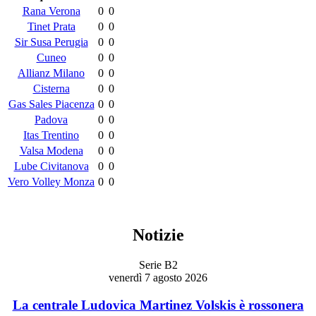
Rana Verona
0
0
Tinet Prata
0
0
Sir Susa Perugia
0
0
Cuneo
0
0
Allianz Milano
0
0
Cisterna
0
0
Gas Sales Piacenza
0
0
Padova
0
0
Itas Trentino
0
0
Valsa Modena
0
0
Lube Civitanova
0
0
Vero Volley Monza
0
0
Notizie
Serie B2
venerdì 7 agosto 2026
La centrale Ludovica Martinez Volskis è rossonera