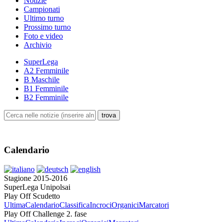
Notizie
Campionati
Ultimo turno
Prossimo turno
Foto e video
Archivio
SuperLega
A2 Femminile
B Maschile
B1 Femminile
B2 Femminile
Calendario
Stagione 2015-2016
SuperLega Unipolsai
Play Off Scudetto
Ultima
Calendario
Classifica
Incroci
Organici
Marcatori
Play Off Challenge 2. fase