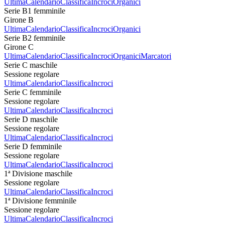
Ultima
Calendario
Classifica
Incroci
Organici
Serie B1 femminile
Girone B
Ultima
Calendario
Classifica
Incroci
Organici
Serie B2 femminile
Girone C
Ultima
Calendario
Classifica
Incroci
Organici
Marcatori
Serie C maschile
Sessione regolare
Ultima
Calendario
Classifica
Incroci
Serie C femminile
Sessione regolare
Ultima
Calendario
Classifica
Incroci
Serie D maschile
Sessione regolare
Ultima
Calendario
Classifica
Incroci
Serie D femminile
Sessione regolare
Ultima
Calendario
Classifica
Incroci
1ª Divisione maschile
Sessione regolare
Ultima
Calendario
Classifica
Incroci
1ª Divisione femminile
Sessione regolare
Ultima
Calendario
Classifica
Incroci