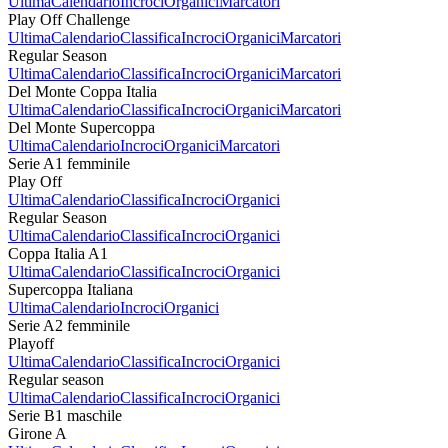
Ultima
Calendario
Incroci
Organici
Marcatori
Play Off Challenge
Ultima
Calendario
Classifica
Incroci
Organici
Marcatori
Regular Season
Ultima
Calendario
Classifica
Incroci
Organici
Marcatori
Del Monte Coppa Italia
Ultima
Calendario
Classifica
Incroci
Organici
Marcatori
Del Monte Supercoppa
Ultima
Calendario
Incroci
Organici
Marcatori
Serie A1 femminile
Play Off
Ultima
Calendario
Classifica
Incroci
Organici
Regular Season
Ultima
Calendario
Classifica
Incroci
Organici
Coppa Italia A1
Ultima
Calendario
Classifica
Incroci
Organici
Supercoppa Italiana
Ultima
Calendario
Incroci
Organici
Serie A2 femminile
Playoff
Ultima
Calendario
Classifica
Incroci
Organici
Regular season
Ultima
Calendario
Classifica
Incroci
Organici
Serie B1 maschile
Girone A