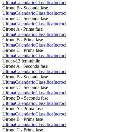
Ultima
Calendario
Classifica
Incroci
Girone B - Seconda fase
Ultima
Calendario
Classifica
Incroci
Girone C - Seconda fase
Ultima
Calendario
Classifica
Incroci
Girone A - Prima fase
Ultima
Calendario
Classifica
Incroci
Girone B - Prima fase
Ultima
Calendario
Classifica
Incroci
Girone C - Prima fase
Ultima
Calendario
Classifica
Incroci
Under-13 femminile
Girone A - Seconda fase
Ultima
Calendario
Classifica
Incroci
Girone B - Seconda fase
Ultima
Calendario
Classifica
Incroci
Girone C - Seconda fase
Ultima
Calendario
Classifica
Incroci
Girone D - Seconda fase
Ultima
Calendario
Classifica
Incroci
Girone A - Prima fase
Ultima
Calendario
Classifica
Incroci
Girone B - Prima fase
Ultima
Calendario
Classifica
Incroci
Girone C - Prima fase