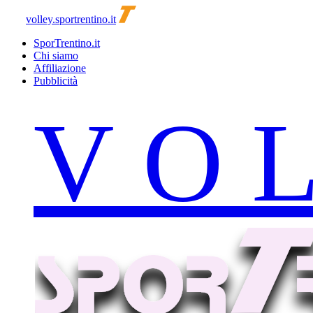
volley.sportrentino.it
SporTrentino.it
Chi siamo
Affiliazione
Pubblicità