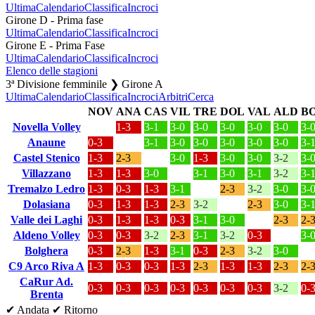
Ultima
Calendario
Classifica
Incroci
Girone D - Prima fase
Ultima
Calendario
Classifica
Incroci
Girone E - Prima Fase
Ultima
Calendario
Classifica
Incroci
Elenco delle stagioni
3ª Divisione femminile ❯ Girone A
Ultima
Calendario
Classifica
Incroci
Arbitri
Cerca
NOV
ANA
CAS
VIL
TRE
DOL
VAL
ALD
B
Novella Volley
1-3
3-1
3-0
3-0
3-0
3-0
3-0
3-
Anaune
0-3
3-1
3-0
3-0
3-0
3-0
3-0
3-
Castel Stenico
1-3
2-3
3-0
1-3
3-0
3-0
3-2
3-
Villazzano
1-3
1-3
3-0
3-1
3-0
3-1
3-2
3-
Tremalzo Ledro
1-3
0-3
1-3
3-1
2-3
3-2
3-0
3-
Dolasiana
0-3
1-3
1-3
2-3
3-2
2-3
3-0
3-
Valle dei Laghi
0-3
1-3
1-3
0-3
3-1
3-0
2-3
2-
Aldeno Volley
0-3
0-3
3-2
2-3
3-1
3-2
0-3
3-
Bolghera
0-3
2-3
1-3
3-1
0-3
2-3
3-2
3-0
C9 Arco Riva A
1-3
0-3
0-3
1-3
2-3
1-3
1-3
2-3
2-
CaRur Ad.
0-3
0-3
0-3
0-3
0-3
0-3
0-3
3-2
0-
Brenta
✔ Andata
✔ Ritorno