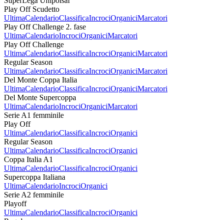
SuperLega Unipolsai
Play Off Scudetto
Ultima
Calendario
Classifica
Incroci
Organici
Marcatori
Play Off Challenge 2. fase
Ultima
Calendario
Incroci
Organici
Marcatori
Play Off Challenge
Ultima
Calendario
Classifica
Incroci
Organici
Marcatori
Regular Season
Ultima
Calendario
Classifica
Incroci
Organici
Marcatori
Del Monte Coppa Italia
Ultima
Calendario
Classifica
Incroci
Organici
Marcatori
Del Monte Supercoppa
Ultima
Calendario
Incroci
Organici
Marcatori
Serie A1 femminile
Play Off
Ultima
Calendario
Classifica
Incroci
Organici
Regular Season
Ultima
Calendario
Classifica
Incroci
Organici
Coppa Italia A1
Ultima
Calendario
Classifica
Incroci
Organici
Supercoppa Italiana
Ultima
Calendario
Incroci
Organici
Serie A2 femminile
Playoff
Ultima
Calendario
Classifica
Incroci
Organici