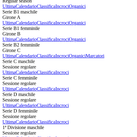
Regular season
Ultima
Calendario
Classifica
Incroci
Organici
Serie B1 maschile
Girone A
Ultima
Calendario
Classifica
Incroci
Organici
Serie B1 femminile
Girone B
Ultima
Calendario
Classifica
Incroci
Organici
Serie B2 femminile
Girone C
Ultima
Calendario
Classifica
Incroci
Organici
Marcatori
Serie C maschile
Sessione regolare
Ultima
Calendario
Classifica
Incroci
Serie C femminile
Sessione regolare
Ultima
Calendario
Classifica
Incroci
Serie D maschile
Sessione regolare
Ultima
Calendario
Classifica
Incroci
Serie D femminile
Sessione regolare
Ultima
Calendario
Classifica
Incroci
1ª Divisione maschile
Sessione regolare