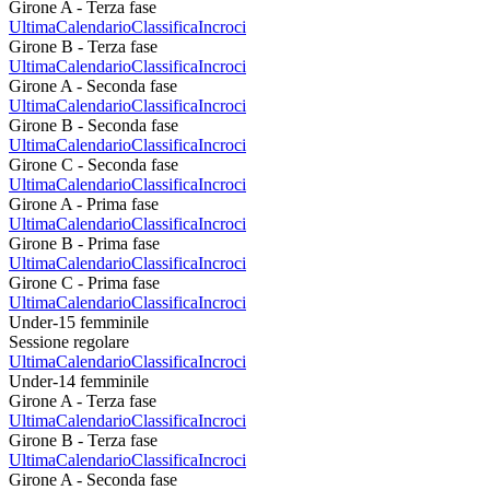
Girone A - Terza fase
Ultima
Calendario
Classifica
Incroci
Girone B - Terza fase
Ultima
Calendario
Classifica
Incroci
Girone A - Seconda fase
Ultima
Calendario
Classifica
Incroci
Girone B - Seconda fase
Ultima
Calendario
Classifica
Incroci
Girone C - Seconda fase
Ultima
Calendario
Classifica
Incroci
Girone A - Prima fase
Ultima
Calendario
Classifica
Incroci
Girone B - Prima fase
Ultima
Calendario
Classifica
Incroci
Girone C - Prima fase
Ultima
Calendario
Classifica
Incroci
Under-15 femminile
Sessione regolare
Ultima
Calendario
Classifica
Incroci
Under-14 femminile
Girone A - Terza fase
Ultima
Calendario
Classifica
Incroci
Girone B - Terza fase
Ultima
Calendario
Classifica
Incroci
Girone A - Seconda fase