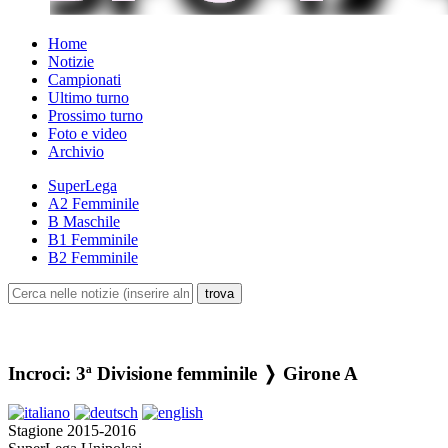
Home
Notizie
Campionati
Ultimo turno
Prossimo turno
Foto e video
Archivio
SuperLega
A2 Femminile
B Maschile
B1 Femminile
B2 Femminile
Incroci: 3ª Divisione femminile ❭ Girone A
Stagione 2015-2016