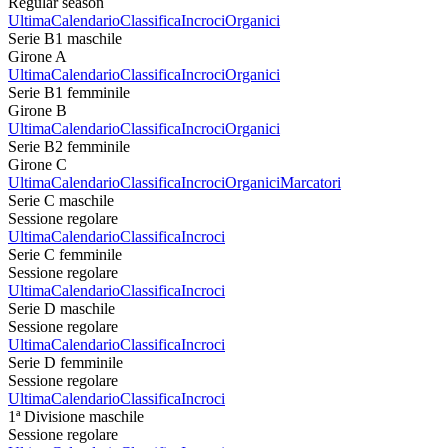
Regular season
Ultima
Calendario
Classifica
Incroci
Organici
Serie B1 maschile
Girone A
Ultima
Calendario
Classifica
Incroci
Organici
Serie B1 femminile
Girone B
Ultima
Calendario
Classifica
Incroci
Organici
Serie B2 femminile
Girone C
Ultima
Calendario
Classifica
Incroci
Organici
Marcatori
Serie C maschile
Sessione regolare
Ultima
Calendario
Classifica
Incroci
Serie C femminile
Sessione regolare
Ultima
Calendario
Classifica
Incroci
Serie D maschile
Sessione regolare
Ultima
Calendario
Classifica
Incroci
Serie D femminile
Sessione regolare
Ultima
Calendario
Classifica
Incroci
1ª Divisione maschile
Sessione regolare