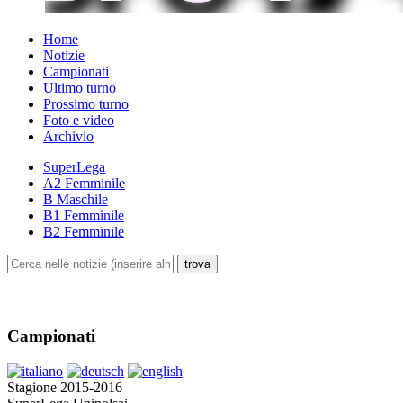
Home
Notizie
Campionati
Ultimo turno
Prossimo turno
Foto e video
Archivio
SuperLega
A2 Femminile
B Maschile
B1 Femminile
B2 Femminile
Campionati
Stagione 2015-2016