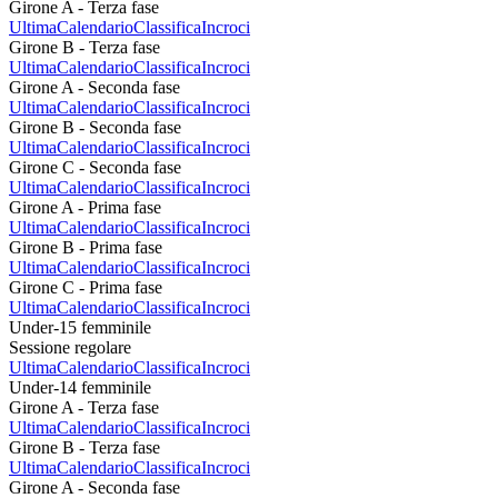
Girone A - Terza fase
Ultima
Calendario
Classifica
Incroci
Girone B - Terza fase
Ultima
Calendario
Classifica
Incroci
Girone A - Seconda fase
Ultima
Calendario
Classifica
Incroci
Girone B - Seconda fase
Ultima
Calendario
Classifica
Incroci
Girone C - Seconda fase
Ultima
Calendario
Classifica
Incroci
Girone A - Prima fase
Ultima
Calendario
Classifica
Incroci
Girone B - Prima fase
Ultima
Calendario
Classifica
Incroci
Girone C - Prima fase
Ultima
Calendario
Classifica
Incroci
Under-15 femminile
Sessione regolare
Ultima
Calendario
Classifica
Incroci
Under-14 femminile
Girone A - Terza fase
Ultima
Calendario
Classifica
Incroci
Girone B - Terza fase
Ultima
Calendario
Classifica
Incroci
Girone A - Seconda fase