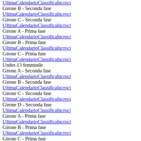
Ultima
Calendario
Classifica
Incroci
Girone B - Seconda fase
Ultima
Calendario
Classifica
Incroci
Girone C - Seconda fase
Ultima
Calendario
Classifica
Incroci
Girone A - Prima fase
Ultima
Calendario
Classifica
Incroci
Girone B - Prima fase
Ultima
Calendario
Classifica
Incroci
Girone C - Prima fase
Ultima
Calendario
Classifica
Incroci
Under-13 femminile
Girone A - Seconda fase
Ultima
Calendario
Classifica
Incroci
Girone B - Seconda fase
Ultima
Calendario
Classifica
Incroci
Girone C - Seconda fase
Ultima
Calendario
Classifica
Incroci
Girone D - Seconda fase
Ultima
Calendario
Classifica
Incroci
Girone A - Prima fase
Ultima
Calendario
Classifica
Incroci
Girone B - Prima fase
Ultima
Calendario
Classifica
Incroci
Girone C - Prima fase