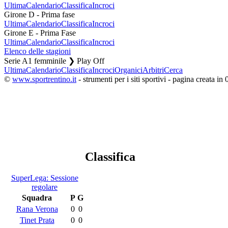
Ultima
Calendario
Classifica
Incroci
Girone D - Prima fase
Ultima
Calendario
Classifica
Incroci
Girone E - Prima Fase
Ultima
Calendario
Classifica
Incroci
Elenco delle stagioni
Serie A1 femminile ❯ Play Off
Ultima
Calendario
Classifica
Incroci
Organici
Arbitri
Cerca
©
www.sportrentino.it
- strumenti per i siti sportivi - pagina creata in 
Classifica
SuperLega: Sessione
regolare
Squadra
P
G
Rana Verona
0
0
Tinet Prata
0
0