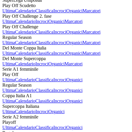
SuperLega Unipolsai
Play Off Scudetto
Ultima
Calendario
Classifica
Incroci
Organici
Marcatori
Play Off Challenge 2. fase
Ultima
Calendario
Incroci
Organici
Marcatori
Play Off Challenge
Ultima
Calendario
Classifica
Incroci
Organici
Marcatori
Regular Season
Ultima
Calendario
Classifica
Incroci
Organici
Marcatori
Del Monte Coppa Italia
Ultima
Calendario
Classifica
Incroci
Organici
Marcatori
Del Monte Supercoppa
Ultima
Calendario
Incroci
Organici
Marcatori
Serie A1 femminile
Play Off
Ultima
Calendario
Classifica
Incroci
Organici
Regular Season
Ultima
Calendario
Classifica
Incroci
Organici
Coppa Italia A1
Ultima
Calendario
Classifica
Incroci
Organici
Supercoppa Italiana
Ultima
Calendario
Incroci
Organici
Serie A2 femminile
Playoff
Ultima
Calendario
Classifica
Incroci
Organici