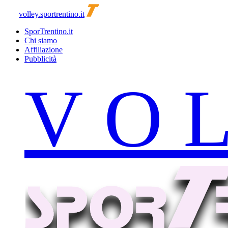
volley.sportrentino.it
SporTrentino.it
Chi siamo
Affiliazione
Pubblicità