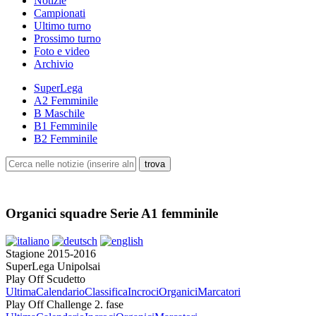
Notizie
Campionati
Ultimo turno
Prossimo turno
Foto e video
Archivio
SuperLega
A2 Femminile
B Maschile
B1 Femminile
B2 Femminile
Organici squadre Serie A1 femminile
Stagione 2015-2016
SuperLega Unipolsai
Play Off Scudetto
Ultima
Calendario
Classifica
Incroci
Organici
Marcatori
Play Off Challenge 2. fase