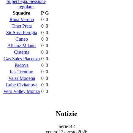
SuperLega: Sessione
regolare
Squadra
P
G
Rana Verona
0
0
Tinet Prata
0
0
Sir Susa Perugia
0
0
Cuneo
0
0
Allianz Milano
0
0
Cisterna
0
0
Gas Sales Piacenza
0
0
Padova
0
0
Itas Trentino
0
0
Valsa Modena
0
0
Lube Civitanova
0
0
Vero Volley Monza
0
0
Notizie
Serie B2
venerdì 7 agosto 2026