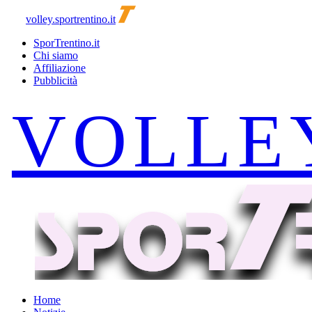
volley.sportrentino.it
SporTrentino.it
Chi siamo
Affiliazione
Pubblicità
Home