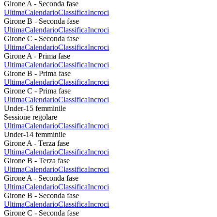
Girone A - Seconda fase
Ultima
Calendario
Classifica
Incroci
Girone B - Seconda fase
Ultima
Calendario
Classifica
Incroci
Girone C - Seconda fase
Ultima
Calendario
Classifica
Incroci
Girone A - Prima fase
Ultima
Calendario
Classifica
Incroci
Girone B - Prima fase
Ultima
Calendario
Classifica
Incroci
Girone C - Prima fase
Ultima
Calendario
Classifica
Incroci
Under-15 femminile
Sessione regolare
Ultima
Calendario
Classifica
Incroci
Under-14 femminile
Girone A - Terza fase
Ultima
Calendario
Classifica
Incroci
Girone B - Terza fase
Ultima
Calendario
Classifica
Incroci
Girone A - Seconda fase
Ultima
Calendario
Classifica
Incroci
Girone B - Seconda fase
Ultima
Calendario
Classifica
Incroci
Girone C - Seconda fase