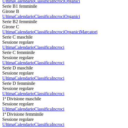
Ultima
Calendario
Classifica
Incroci
Organici
Serie B1 femminile
Girone B
Ultima
Calendario
Classifica
Incroci
Organici
Serie B2 femminile
Girone C
Ultima
Calendario
Classifica
Incroci
Organici
Marcatori
Serie C maschile
Sessione regolare
Ultima
Calendario
Classifica
Incroci
Serie C femminile
Sessione regolare
Ultima
Calendario
Classifica
Incroci
Serie D maschile
Sessione regolare
Ultima
Calendario
Classifica
Incroci
Serie D femminile
Sessione regolare
Ultima
Calendario
Classifica
Incroci
1ª Divisione maschile
Sessione regolare
Ultima
Calendario
Classifica
Incroci
1ª Divisione femminile
Sessione regolare
Ultima
Calendario
Classifica
Incroci