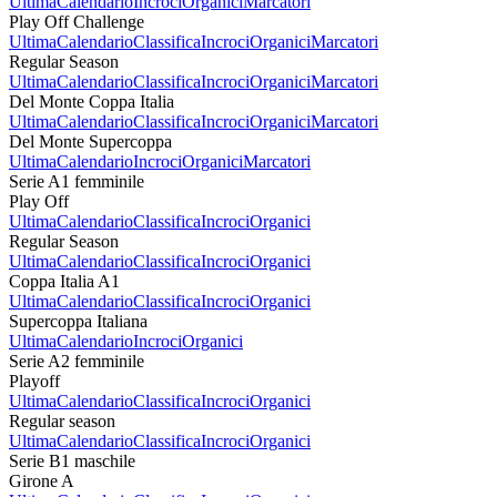
Ultima
Calendario
Incroci
Organici
Marcatori
Play Off Challenge
Ultima
Calendario
Classifica
Incroci
Organici
Marcatori
Regular Season
Ultima
Calendario
Classifica
Incroci
Organici
Marcatori
Del Monte Coppa Italia
Ultima
Calendario
Classifica
Incroci
Organici
Marcatori
Del Monte Supercoppa
Ultima
Calendario
Incroci
Organici
Marcatori
Serie A1 femminile
Play Off
Ultima
Calendario
Classifica
Incroci
Organici
Regular Season
Ultima
Calendario
Classifica
Incroci
Organici
Coppa Italia A1
Ultima
Calendario
Classifica
Incroci
Organici
Supercoppa Italiana
Ultima
Calendario
Incroci
Organici
Serie A2 femminile
Playoff
Ultima
Calendario
Classifica
Incroci
Organici
Regular season
Ultima
Calendario
Classifica
Incroci
Organici
Serie B1 maschile
Girone A