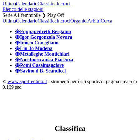
Ultima
Calendario
Classifica
Incroci
Elenco delle stagioni
Serie A1 femminile ❯ Play Off
Ultima
Calendario
Classifica
Incroci
Organici
Arbitri
Cerca
Foppapedretti Bergamo
Igor Gorgonzola Novara
Imoco Conegliano
Liu Jo Modena
Metalleghe Montichiari
Nordmeccanica Piacenza
Pomì Casalmaggiore
Savino d.B. Scandicci
©
www.sportrentino.it
- strumenti per i siti sportivi - pagina creata in
0,109 sec.
Classifica