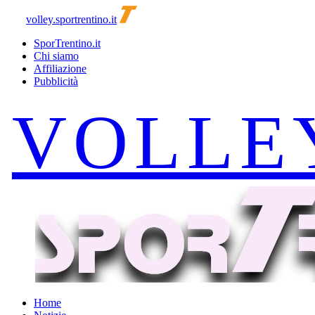
volley.sportrentino.it
SporTrentino.it
Chi siamo
Affiliazione
Pubblicità
Home