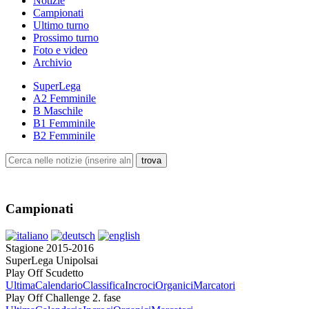
Notizie
Campionati
Ultimo turno
Prossimo turno
Foto e video
Archivio
SuperLega
A2 Femminile
B Maschile
B1 Femminile
B2 Femminile
Campionati
Stagione 2015-2016
SuperLega Unipolsai
Play Off Scudetto
Ultima
Calendario
Classifica
Incroci
Organici
Marcatori
Play Off Challenge 2. fase