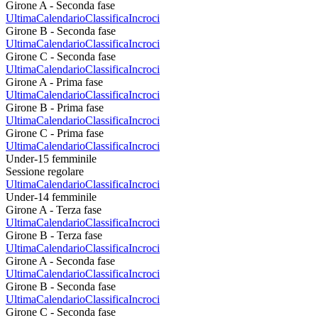
Girone A - Seconda fase
Ultima
Calendario
Classifica
Incroci
Girone B - Seconda fase
Ultima
Calendario
Classifica
Incroci
Girone C - Seconda fase
Ultima
Calendario
Classifica
Incroci
Girone A - Prima fase
Ultima
Calendario
Classifica
Incroci
Girone B - Prima fase
Ultima
Calendario
Classifica
Incroci
Girone C - Prima fase
Ultima
Calendario
Classifica
Incroci
Under-15 femminile
Sessione regolare
Ultima
Calendario
Classifica
Incroci
Under-14 femminile
Girone A - Terza fase
Ultima
Calendario
Classifica
Incroci
Girone B - Terza fase
Ultima
Calendario
Classifica
Incroci
Girone A - Seconda fase
Ultima
Calendario
Classifica
Incroci
Girone B - Seconda fase
Ultima
Calendario
Classifica
Incroci
Girone C - Seconda fase