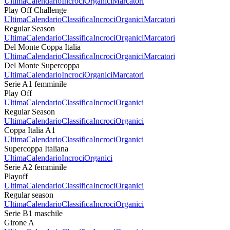
Ultima
Calendario
Incroci
Organici
Marcatori
Play Off Challenge
Ultima
Calendario
Classifica
Incroci
Organici
Marcatori
Regular Season
Ultima
Calendario
Classifica
Incroci
Organici
Marcatori
Del Monte Coppa Italia
Ultima
Calendario
Classifica
Incroci
Organici
Marcatori
Del Monte Supercoppa
Ultima
Calendario
Incroci
Organici
Marcatori
Serie A1 femminile
Play Off
Ultima
Calendario
Classifica
Incroci
Organici
Regular Season
Ultima
Calendario
Classifica
Incroci
Organici
Coppa Italia A1
Ultima
Calendario
Classifica
Incroci
Organici
Supercoppa Italiana
Ultima
Calendario
Incroci
Organici
Serie A2 femminile
Playoff
Ultima
Calendario
Classifica
Incroci
Organici
Regular season
Ultima
Calendario
Classifica
Incroci
Organici
Serie B1 maschile
Girone A