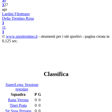
3
0
3
27
apr
Lardini Filottrano
Delta Trentino Rosa
3
1
1
3
©
www.sportrentino.it
- strumenti per i siti sportivi - pagina creata in
0,125 sec.
Classifica
SuperLega: Sessione
regolare
Squadra
P
G
Rana Verona
0
0
Tinet Prata
0
0
Sir Susa Perugia
0
0