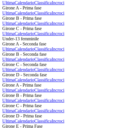
Ultima
Calendario
Classifica
Incroci
Girone A - Prima fase
Ultima
Calendario
Classifica
Incroci
Girone B - Prima fase
Ultima
Calendario
Classifica
Incroci
Girone C - Prima fase
Ultima
Calendario
Classifica
Incroci
Under-13 femminile
Girone A - Seconda fase
Ultima
Calendario
Classifica
Incroci
Girone B - Seconda fase
Ultima
Calendario
Classifica
Incroci
Girone C - Seconda fase
Ultima
Calendario
Classifica
Incroci
Girone D - Seconda fase
Ultima
Calendario
Classifica
Incroci
Girone A - Prima fase
Ultima
Calendario
Classifica
Incroci
Girone B - Prima fase
Ultima
Calendario
Classifica
Incroci
Girone C - Prima fase
Ultima
Calendario
Classifica
Incroci
Girone D - Prima fase
Ultima
Calendario
Classifica
Incroci
Girone E - Prima Fase