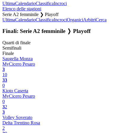
Ultima
Calendario
Classifica
Incroci
Elenco delle stagioni
Serie A2 femminile ❯ Playoff
Ultima
Calendario
Classifica
Incroci
Organici
Arbitri
Cerca
Finali: Serie A2 femminile ❭ Playoff
Quarti di finale
Semifinali
Finale
Saugella Monza
MyCicero Pesaro
3
1
0
3
3
0
Kioto Caserta
MyCicero Pesaro
0
3
2
3
Volley Soverato
Delta Trentino Rosa
2