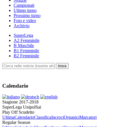
Notizie
Campionati
Ultimo turno
Prossimo turno
Foto e video
Archivio
SuperLega
A2 Femminile
B Maschile
B1 Femminile
B2 Femminile
Calendario
Stagione 2017-2018
SuperLega UnipolSai
Play Off Scudetto
Ultima
Calendario
Classifica
Incroci
Organici
Marcatori
Regular Season