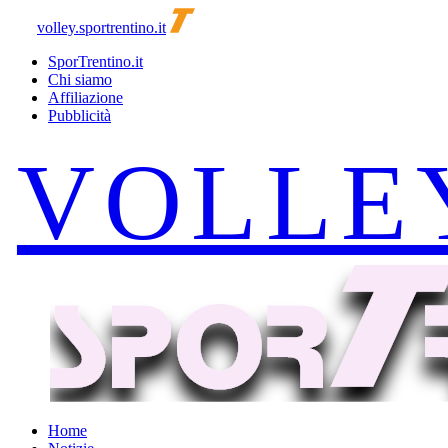
volley.sportrentino.it
SporTrentino.it
Chi siamo
Affiliazione
Pubblicità
Home