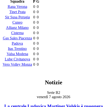
Squadra
P
G
Rana Verona
0
0
Tinet Prata
0
0
Sir Susa Perugia
0
0
Cuneo
0
0
Allianz Milano
0
0
Cisterna
0
0
Gas Sales Piacenza
0
0
Padova
0
0
Itas Trentino
0
0
Valsa Modena
0
0
Lube Civitanova
0
0
Vero Volley Monza
0
0
Notizie
Serie B2
venerdì 7 agosto 2026
La centrale Ludovica Martinez Volskis è rossonera