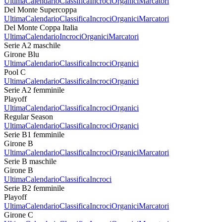
Ultima
Calendario
Classifica
Incroci
Organici
Marcatori
Del Monte Supercoppa
Ultima
Calendario
Classifica
Incroci
Organici
Marcatori
Del Monte Coppa Italia
Ultima
Calendario
Incroci
Organici
Marcatori
Serie A2 maschile
Girone Blu
Ultima
Calendario
Classifica
Incroci
Organici
Pool C
Ultima
Calendario
Classifica
Incroci
Organici
Serie A2 femminile
Playoff
Ultima
Calendario
Classifica
Incroci
Organici
Regular Season
Ultima
Calendario
Classifica
Incroci
Organici
Serie B1 femminile
Girone B
Ultima
Calendario
Classifica
Incroci
Organici
Marcatori
Serie B maschile
Girone B
Ultima
Calendario
Classifica
Incroci
Serie B2 femminile
Playoff
Ultima
Calendario
Classifica
Incroci
Organici
Marcatori
Girone C