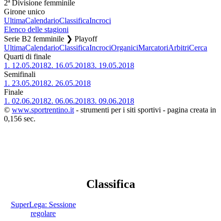
2ª Divisione femminile
Girone unico
Ultima
Calendario
Classifica
Incroci
Elenco delle stagioni
Serie B2 femminile ❯ Playoff
Ultima
Calendario
Classifica
Incroci
Organici
Marcatori
Arbitri
Cerca
Quarti di finale
1.
12.05.2018
2.
16.05.2018
3.
19.05.2018
Semifinali
1.
23.05.2018
2.
26.05.2018
Finale
1.
02.06.2018
2.
06.06.2018
3.
09.06.2018
©
www.sportrentino.it
- strumenti per i siti sportivi - pagina creata in
0,156 sec.
Classifica
SuperLega: Sessione
regolare