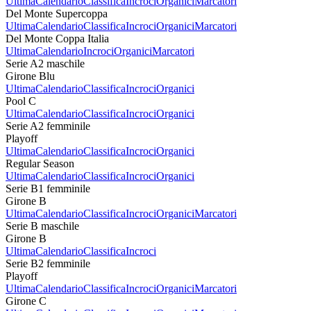
Ultima
Calendario
Classifica
Incroci
Organici
Marcatori
Del Monte Supercoppa
Ultima
Calendario
Classifica
Incroci
Organici
Marcatori
Del Monte Coppa Italia
Ultima
Calendario
Incroci
Organici
Marcatori
Serie A2 maschile
Girone Blu
Ultima
Calendario
Classifica
Incroci
Organici
Pool C
Ultima
Calendario
Classifica
Incroci
Organici
Serie A2 femminile
Playoff
Ultima
Calendario
Classifica
Incroci
Organici
Regular Season
Ultima
Calendario
Classifica
Incroci
Organici
Serie B1 femminile
Girone B
Ultima
Calendario
Classifica
Incroci
Organici
Marcatori
Serie B maschile
Girone B
Ultima
Calendario
Classifica
Incroci
Serie B2 femminile
Playoff
Ultima
Calendario
Classifica
Incroci
Organici
Marcatori
Girone C