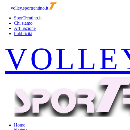
volley.sportrentino.it
SporTrentino.it
Chi siamo
Affiliazione
Pubblicità
Home