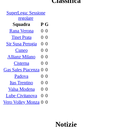
Classifica
SuperLega: Sessione
regolare
Squadra
P
G
Rana Verona
0
0
Tinet Prata
0
0
Sir Susa Perugia
0
0
Cuneo
0
0
Allianz Milano
0
0
Cisterna
0
0
Gas Sales Piacenza
0
0
Padova
0
0
Itas Trentino
0
0
Valsa Modena
0
0
Lube Civitanova
0
0
Vero Volley Monza
0
0
Notizie