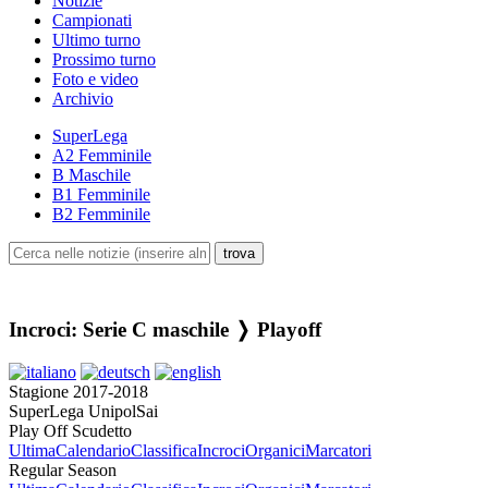
Notizie
Campionati
Ultimo turno
Prossimo turno
Foto e video
Archivio
SuperLega
A2 Femminile
B Maschile
B1 Femminile
B2 Femminile
Incroci: Serie C maschile ❭ Playoff
Stagione 2017-2018
SuperLega UnipolSai
Play Off Scudetto
Ultima
Calendario
Classifica
Incroci
Organici
Marcatori
Regular Season