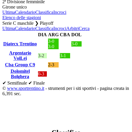
2ª Divisione femminile
Girone unico
Ultima
Calendario
Classifica
Incroci
Elenco delle stagioni
Serie C maschile ❯ Playoff
Ultima
Calendario
Classifica
Incroci
Arbitri
Cerca
DIA
ARG
CBA
DOL
3-0
Diatecx Trentino
3-0
3-0
Argentario
3-2
3-1
VolLei
Cba Group C9
2-3
Dolomitel
0-3
Bolghera
✔ Semifinale
✔ Finale
©
www.sportrentino.it
- strumenti per i siti sportivi - pagina creata in
6,391 sec.