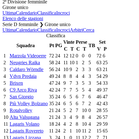
2ª Divisione femminile
Girone unico
Ultima
Calendario
Classifica
Incroci
Elenco delle stagioni
Serie D femminile ❯ Girone unico
Ultima
Calendario
Classifica
Incroci
Arbitri
Cerca
Classifica
Vinte
Perse
Set
Squadra
Pt
PG
TB
C
T
C
T
V
P
1
Marzola Videoerre
72
24
12
12
0
0
0
72
6
2
Neugries Raika
58
24
11
10
1
2
5
63
25
3
Caldaro Wörndle
56
24
10
9
2
3
3
63
21
4
Vdvn Predaia
49
24
8
8
4
4
3
54
29
5
Brixen
47
24
9
7
3
5
3
54
33
6
C9 Arco Riva
42
24
7
7
5
5
4
49
37
7
San Giorgio
35
24
6
5
6
7
6
46
47
8
Più Volley Bolzano
35
24
6
5
6
7
2
42
43
9
Rotalvolley
21
24
5
2
7
10
0
28
55
10
Alta Valsugana
21
24
3
4
9
8
4
26
57
11
Lagaris Volano
18
24
4
2
8
10
4
29
59
12
Lagaris Rovereto
11
24
2
1
10
11
2
15
65
13
Lagaris Lizzana
3
24
1
0
11
12
2
7
71