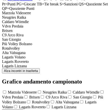
Pt=Punti
PG=Giocate
TB=Tie break
S=Sanzioni
QS=Quoziente Set
QP=Quoziente Punti
Marzola Videoerre
Neugries Raika
Caldaro Wörndle
Vdvn Predaia
Brixen
C9 Arco Riva
San Giorgio
Più Volley Bolzano
Rotalvolley
Alta Valsugana
Lagaris Volano
Lagaris Rovereto
Lagaris Lizzana
Alza incontri in trasferta
Grafico andamento campionato
Marzola Videoerre
Neugries Raika
Caldaro Wörndle
Vdvn Predaia
Brixen
C9 Arco Riva
San Giorgio
Più
Volley Bolzano
Rotalvolley
Alta Valsugana
Lagaris
Volano
Lagaris Rovereto
Lagaris Lizzana