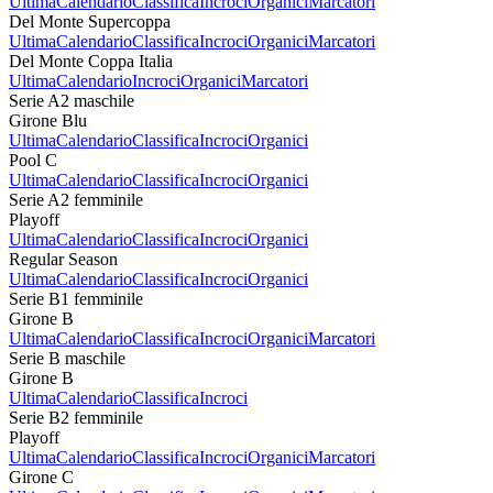
Ultima
Calendario
Classifica
Incroci
Organici
Marcatori
Del Monte Supercoppa
Ultima
Calendario
Classifica
Incroci
Organici
Marcatori
Del Monte Coppa Italia
Ultima
Calendario
Incroci
Organici
Marcatori
Serie A2 maschile
Girone Blu
Ultima
Calendario
Classifica
Incroci
Organici
Pool C
Ultima
Calendario
Classifica
Incroci
Organici
Serie A2 femminile
Playoff
Ultima
Calendario
Classifica
Incroci
Organici
Regular Season
Ultima
Calendario
Classifica
Incroci
Organici
Serie B1 femminile
Girone B
Ultima
Calendario
Classifica
Incroci
Organici
Marcatori
Serie B maschile
Girone B
Ultima
Calendario
Classifica
Incroci
Serie B2 femminile
Playoff
Ultima
Calendario
Classifica
Incroci
Organici
Marcatori
Girone C