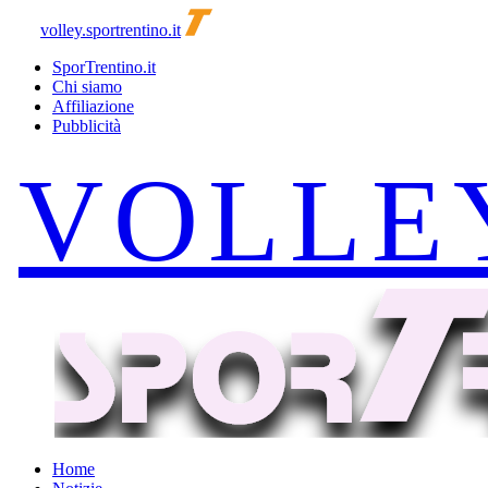
volley.sportrentino.it
SporTrentino.it
Chi siamo
Affiliazione
Pubblicità
Home