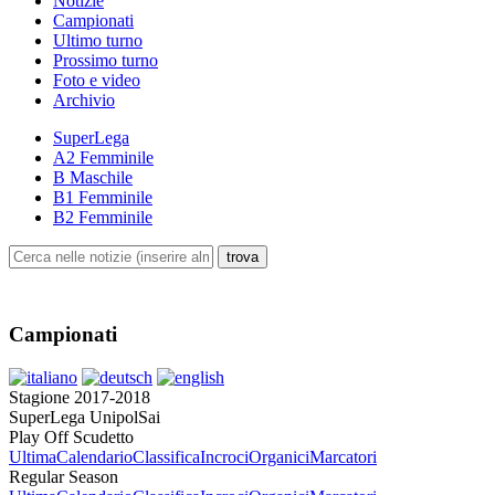
Notizie
Campionati
Ultimo turno
Prossimo turno
Foto e video
Archivio
SuperLega
A2 Femminile
B Maschile
B1 Femminile
B2 Femminile
Campionati
Stagione 2017-2018
SuperLega UnipolSai
Play Off Scudetto
Ultima
Calendario
Classifica
Incroci
Organici
Marcatori
Regular Season