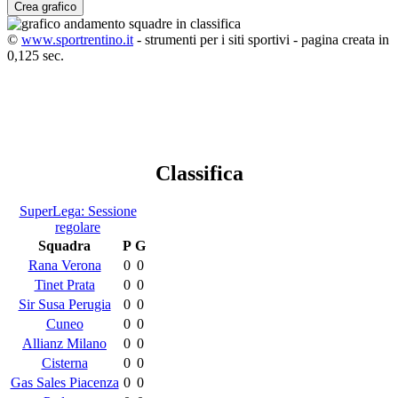
Crea grafico
©
www.sportrentino.it
- strumenti per i siti sportivi - pagina creata in
0,125 sec.
Classifica
SuperLega: Sessione
regolare
Squadra
P
G
Rana Verona
0
0
Tinet Prata
0
0
Sir Susa Perugia
0
0
Cuneo
0
0
Allianz Milano
0
0
Cisterna
0
0
Gas Sales Piacenza
0
0