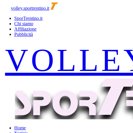
volley.sportrentino.it
SporTrentino.it
Chi siamo
Affiliazione
Pubblicità
Home