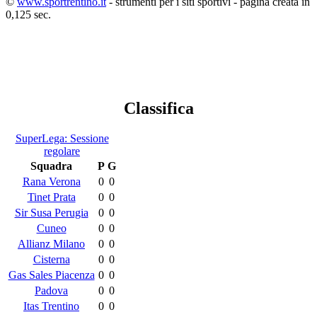
©
www.sportrentino.it
- strumenti per i siti sportivi - pagina creata in
0,125 sec.
Classifica
SuperLega: Sessione
regolare
Squadra
P
G
Rana Verona
0
0
Tinet Prata
0
0
Sir Susa Perugia
0
0
Cuneo
0
0
Allianz Milano
0
0
Cisterna
0
0
Gas Sales Piacenza
0
0
Padova
0
0
Itas Trentino
0
0