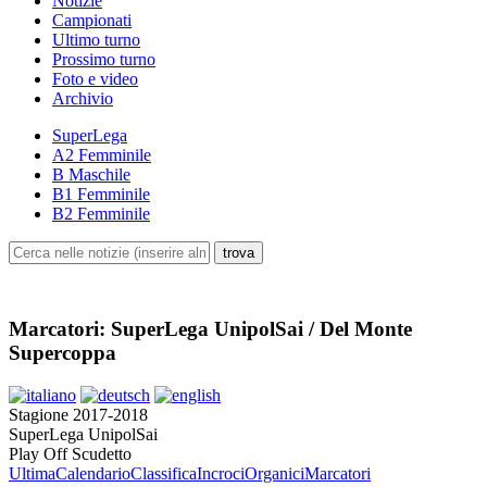
Notizie
Campionati
Ultimo turno
Prossimo turno
Foto e video
Archivio
SuperLega
A2 Femminile
B Maschile
B1 Femminile
B2 Femminile
Marcatori: SuperLega UnipolSai / Del Monte
Supercoppa
Stagione 2017-2018
SuperLega UnipolSai
Play Off Scudetto
Ultima
Calendario
Classifica
Incroci
Organici
Marcatori