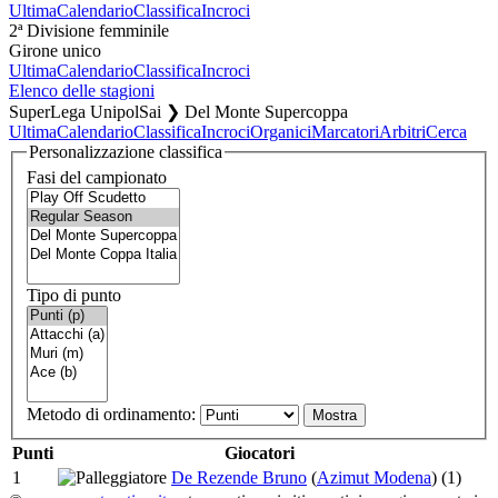
Ultima
Calendario
Classifica
Incroci
2ª Divisione femminile
Girone unico
Ultima
Calendario
Classifica
Incroci
Elenco delle stagioni
SuperLega UnipolSai ❯ Del Monte Supercoppa
Ultima
Calendario
Classifica
Incroci
Organici
Marcatori
Arbitri
Cerca
Personalizzazione classifica
Fasi del campionato
Tipo di punto
Metodo di ordinamento:
Punti
Giocatori
1
De Rezende Bruno
(
Azimut Modena
)
(1)