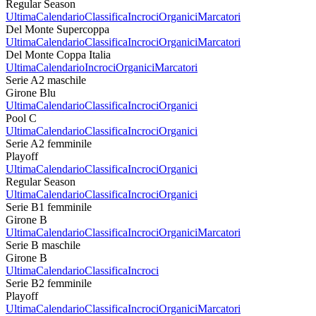
Regular Season
Ultima
Calendario
Classifica
Incroci
Organici
Marcatori
Del Monte Supercoppa
Ultima
Calendario
Classifica
Incroci
Organici
Marcatori
Del Monte Coppa Italia
Ultima
Calendario
Incroci
Organici
Marcatori
Serie A2 maschile
Girone Blu
Ultima
Calendario
Classifica
Incroci
Organici
Pool C
Ultima
Calendario
Classifica
Incroci
Organici
Serie A2 femminile
Playoff
Ultima
Calendario
Classifica
Incroci
Organici
Regular Season
Ultima
Calendario
Classifica
Incroci
Organici
Serie B1 femminile
Girone B
Ultima
Calendario
Classifica
Incroci
Organici
Marcatori
Serie B maschile
Girone B
Ultima
Calendario
Classifica
Incroci
Serie B2 femminile
Playoff
Ultima
Calendario
Classifica
Incroci
Organici
Marcatori