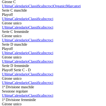
Girone C
Ultima
Calendario
Classifica
Incroci
Organici
Marcatori
Serie C maschile
Playoff
Ultima
Calendario
Classifica
Incroci
Girone unico
Ultima
Calendario
Classifica
Incroci
Serie C femminile
Girone unico
Ultima
Calendario
Classifica
Incroci
Serie D maschile
Playoff
Ultima
Calendario
Classifica
Incroci
Girone unico
Ultima
Calendario
Classifica
Incroci
Serie D femminile
Playoff Serie C - D
Ultima
Calendario
Classifica
Incroci
Girone unico
Ultima
Calendario
Classifica
Incroci
1ª Divisione maschile
Sessione regolare
Ultima
Calendario
Classifica
Incroci
1ª Divisione femminile
Girone unico