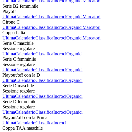
Ultima
Calendario
Classifica
Incroci
Organici
Marcatori
Serie B2 femminile
Playoff
Ultima
Calendario
Classifica
Incroci
Organici
Marcatori
Girone C
Ultima
Calendario
Classifica
Incroci
Organici
Marcatori
Coppa Italia
Ultima
Calendario
Classifica
Incroci
Organici
Marcatori
Serie C maschile
Sessione regolare
Ultima
Calendario
Classifica
Incroci
Organici
Serie C femminile
Sessione regolare
Ultima
Calendario
Classifica
Incroci
Organici
Playout/off con la D
Ultima
Calendario
Classifica
Incroci
Organici
Serie D maschile
Sessione regolare
Ultima
Calendario
Classifica
Incroci
Organici
Serie D femminile
Sessione regolare
Ultima
Calendario
Classifica
Incroci
Organici
Playout/off con la Prima
Ultima
Calendario
Classifica
Incroci
Coppa TAA maschile