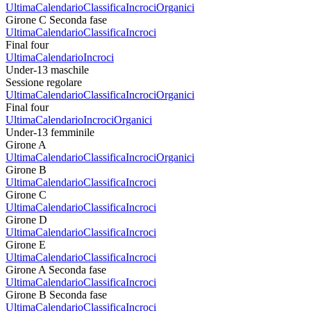
Ultima
Calendario
Classifica
Incroci
Organici
Girone C Seconda fase
Ultima
Calendario
Classifica
Incroci
Final four
Ultima
Calendario
Incroci
Under-13 maschile
Sessione regolare
Ultima
Calendario
Classifica
Incroci
Organici
Final four
Ultima
Calendario
Incroci
Organici
Under-13 femminile
Girone A
Ultima
Calendario
Classifica
Incroci
Organici
Girone B
Ultima
Calendario
Classifica
Incroci
Girone C
Ultima
Calendario
Classifica
Incroci
Girone D
Ultima
Calendario
Classifica
Incroci
Girone E
Ultima
Calendario
Classifica
Incroci
Girone A Seconda fase
Ultima
Calendario
Classifica
Incroci
Girone B Seconda fase
Ultima
Calendario
Classifica
Incroci