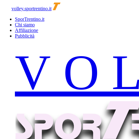
volley.sportrentino.it
SporTrentino.it
Chi siamo
Affiliazione
Pubblicità