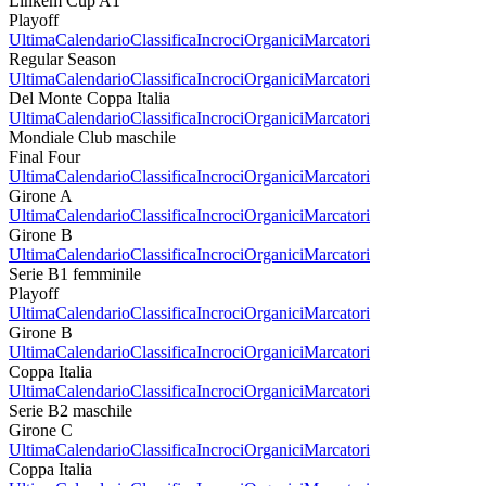
Linkem Cup A1
Playoff
Ultima
Calendario
Classifica
Incroci
Organici
Marcatori
Regular Season
Ultima
Calendario
Classifica
Incroci
Organici
Marcatori
Del Monte Coppa Italia
Ultima
Calendario
Classifica
Incroci
Organici
Marcatori
Mondiale Club maschile
Final Four
Ultima
Calendario
Classifica
Incroci
Organici
Marcatori
Girone A
Ultima
Calendario
Classifica
Incroci
Organici
Marcatori
Girone B
Ultima
Calendario
Classifica
Incroci
Organici
Marcatori
Serie B1 femminile
Playoff
Ultima
Calendario
Classifica
Incroci
Organici
Marcatori
Girone B
Ultima
Calendario
Classifica
Incroci
Organici
Marcatori
Coppa Italia
Ultima
Calendario
Classifica
Incroci
Organici
Marcatori
Serie B2 maschile
Girone C
Ultima
Calendario
Classifica
Incroci
Organici
Marcatori
Coppa Italia