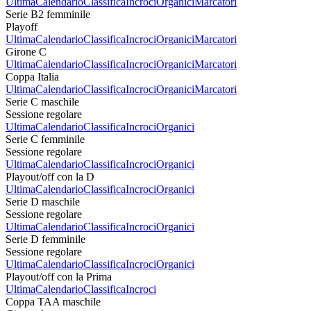
Ultima
Calendario
Classifica
Incroci
Organici
Marcatori
Serie B2 femminile
Playoff
Ultima
Calendario
Classifica
Incroci
Organici
Marcatori
Girone C
Ultima
Calendario
Classifica
Incroci
Organici
Marcatori
Coppa Italia
Ultima
Calendario
Classifica
Incroci
Organici
Marcatori
Serie C maschile
Sessione regolare
Ultima
Calendario
Classifica
Incroci
Organici
Serie C femminile
Sessione regolare
Ultima
Calendario
Classifica
Incroci
Organici
Playout/off con la D
Ultima
Calendario
Classifica
Incroci
Organici
Serie D maschile
Sessione regolare
Ultima
Calendario
Classifica
Incroci
Organici
Serie D femminile
Sessione regolare
Ultima
Calendario
Classifica
Incroci
Organici
Playout/off con la Prima
Ultima
Calendario
Classifica
Incroci
Coppa TAA maschile