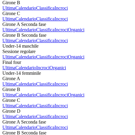
Girone B
Ultima
Calendario
Classifica
Incroci
Girone C
Ultima
Calendario
Classifica
Incroci
Girone A Seconda fase
Ultima
Calendario
Classifica
Incroci
Organici
Girone B Seconda fase
Ultima
Calendario
Classifica
Incroci
Under-14 maschile
Sessione regolare
Ultima
Calendario
Classifica
Incroci
Organici
Final four
Ultima
Calendario
Incroci
Organici
Under-14 femminile
Girone A
Ultima
Calendario
Classifica
Incroci
Girone B
Ultima
Calendario
Classifica
Incroci
Organici
Girone C
Ultima
Calendario
Classifica
Incroci
Girone D
Ultima
Calendario
Classifica
Incroci
Girone A Seconda fase
Ultima
Calendario
Classifica
Incroci
Girone B Seconda fase