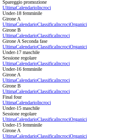
Spareggio promozione
Ultima
Calendario
Incroci
Under-18 femminile
Girone A
Ultima
Calendario
Classifica
Incroci
Organici
Girone B
Ultima
Calendario
Classifica
Incroci
Girone A Seconda fase
Ultima
Calendario
Classifica
Incroci
Organici
Under-17 maschile
Sessione regolare
Ultima
Calendario
Classifica
Incroci
Under-16 femminile
Girone A
Ultima
Calendario
Classifica
Incroci
Girone B
Ultima
Calendario
Classifica
Incroci
Final four
Ultima
Calendario
Incroci
Under-15 maschile
Sessione regolare
Ultima
Calendario
Classifica
Incroci
Organici
Under-15 femminile
Girone A
Ultima
Calendario
Classifica
Incroci
Organici