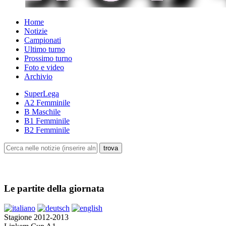
Home
Notizie
Campionati
Ultimo turno
Prossimo turno
Foto e video
Archivio
SuperLega
A2 Femminile
B Maschile
B1 Femminile
B2 Femminile
Le partite della giornata
Stagione 2012-2013