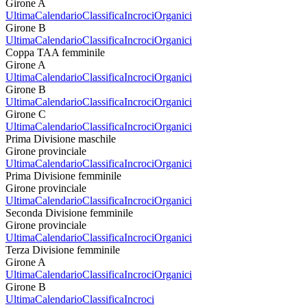
Girone A
Ultima
Calendario
Classifica
Incroci
Organici
Girone B
Ultima
Calendario
Classifica
Incroci
Organici
Coppa TAA femminile
Girone A
Ultima
Calendario
Classifica
Incroci
Organici
Girone B
Ultima
Calendario
Classifica
Incroci
Organici
Girone C
Ultima
Calendario
Classifica
Incroci
Organici
Prima Divisione maschile
Girone provinciale
Ultima
Calendario
Classifica
Incroci
Organici
Prima Divisione femminile
Girone provinciale
Ultima
Calendario
Classifica
Incroci
Organici
Seconda Divisione femminile
Girone provinciale
Ultima
Calendario
Classifica
Incroci
Organici
Terza Divisione femminile
Girone A
Ultima
Calendario
Classifica
Incroci
Organici
Girone B
Ultima
Calendario
Classifica
Incroci