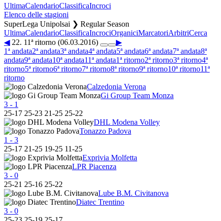
Ultima
Calendario
Classifica
Incroci
Elenco delle stagioni
SuperLega Unipolsai ❯ Regular Season
Ultima
Calendario
Classifica
Incroci
Organici
Marcatori
Arbitri
Cerca
◀
22. 11ª ritorno (06.03.2016)
▶
1ª andata
2ª andata
3ª andata
4ª andata
5ª andata
6ª andata
7ª andata
8ª
andata
9ª andata
10ª andata
11ª andata
1ª ritorno
2ª ritorno
3ª ritorno
4ª
ritorno
5ª ritorno
6ª ritorno
7ª ritorno
8ª ritorno
9ª ritorno
10ª ritorno
11ª
ritorno
Calzedonia Verona
Gi Group Team Monza
3
-
1
25
-
17
25
-
23
21
-
25
25
-
22
DHL Modena Volley
Tonazzo Padova
1
-
3
25
-
17
21
-
25
19
-
25
11
-
25
Exprivia Molfetta
LPR Piacenza
3
-
0
25
-
21
25
-
16
25
-
22
Lube B.M. Civitanova
Diatec Trentino
3
-
0
25
-
23
25
-
19
25
-
17