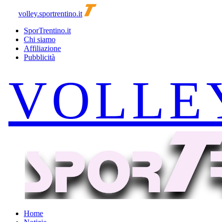
volley.sportrentino.it
SporTrentino.it
Chi siamo
Affiliazione
Pubblicità
Home