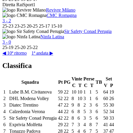
Diretta RaiSport1
Revivre Milano
CMC Romagna
3
-
2
25
-
23
23
-
25
20
-
25
25
-
17
15
-
10
Sir Safety Conad Perugia
Ninfa Latina
3
-
0
25
-
19
25
-
20
25
-
22
◀ 10ª ritorno
1ª andata ▶
Classifica
Vinte
Perse
Set
Squadra
Pt
PG
TB
C
T
C
T
V
P
1
Lube B.M. Civitanova
59
22
10
10
1
1
5
64
19
2
DHL Modena Volley
52
22
8
10
3
1
6
60
26
3
Diatec Trentino
47
22
9
8
2
3
6
55
30
4
Calzedonia Verona
44
22
6
8
5
3
6
52
34
5
Sir Safety Conad Perugia
42
22
8
6
3
5
6
50
33
6
Exprivia Molfetta
29
22
7
3
4
8
7
41
44
7
Tonazzo Padova
28
22
5
4
6
7
5
37
47