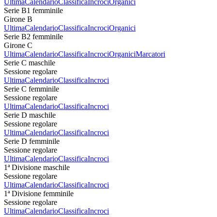
Ultima
Calendario
Classifica
Incroci
Organici
Serie B1 femminile
Girone B
Ultima
Calendario
Classifica
Incroci
Organici
Serie B2 femminile
Girone C
Ultima
Calendario
Classifica
Incroci
Organici
Marcatori
Serie C maschile
Sessione regolare
Ultima
Calendario
Classifica
Incroci
Serie C femminile
Sessione regolare
Ultima
Calendario
Classifica
Incroci
Serie D maschile
Sessione regolare
Ultima
Calendario
Classifica
Incroci
Serie D femminile
Sessione regolare
Ultima
Calendario
Classifica
Incroci
1ª Divisione maschile
Sessione regolare
Ultima
Calendario
Classifica
Incroci
1ª Divisione femminile
Sessione regolare
Ultima
Calendario
Classifica
Incroci