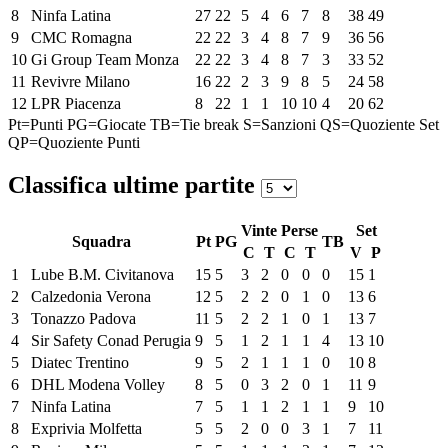
8
Ninfa Latina
27
22
5
4
6
7
8
38
49
9
CMC Romagna
22
22
3
4
8
7
9
36
56
10
Gi Group Team Monza
22
22
3
4
8
7
3
33
52
11
Revivre Milano
16
22
2
3
9
8
5
24
58
12
LPR Piacenza
8
22
1
1
10
10
4
20
62
Pt=Punti
PG=Giocate
TB=Tie break
S=Sanzioni
QS=Quoziente Set
QP=Quoziente Punti
Classifica ultime partite
Vinte
Perse
Set
Squadra
Pt
PG
TB
C
T
C
T
V
P
1
Lube B.M. Civitanova
15
5
3
2
0
0
0
15
1
2
Calzedonia Verona
12
5
2
2
0
1
0
13
6
3
Tonazzo Padova
11
5
2
2
1
0
1
13
7
4
Sir Safety Conad Perugia
9
5
1
2
1
1
4
13
10
5
Diatec Trentino
9
5
2
1
1
1
0
10
8
6
DHL Modena Volley
8
5
0
3
2
0
1
11
9
7
Ninfa Latina
7
5
1
1
2
1
1
9
10
8
Exprivia Molfetta
5
5
2
0
0
3
1
7
11