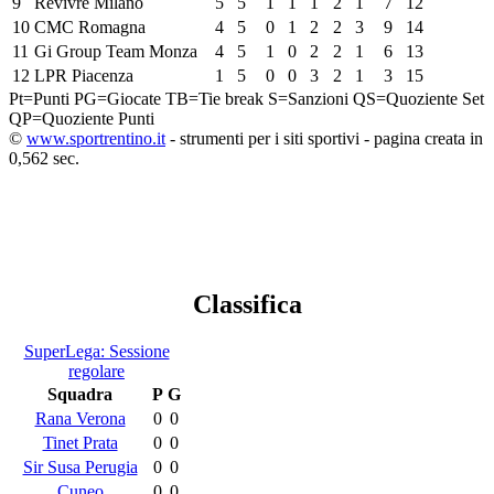
9
Revivre Milano
5
5
1
1
1
2
1
7
12
10
CMC Romagna
4
5
0
1
2
2
3
9
14
11
Gi Group Team Monza
4
5
1
0
2
2
1
6
13
12
LPR Piacenza
1
5
0
0
3
2
1
3
15
Pt=Punti
PG=Giocate
TB=Tie break
S=Sanzioni
QS=Quoziente Set
QP=Quoziente Punti
©
www.sportrentino.it
- strumenti per i siti sportivi - pagina creata in
0,562 sec.
Classifica
SuperLega: Sessione
regolare
Squadra
P
G
Rana Verona
0
0
Tinet Prata
0
0
Sir Susa Perugia
0
0
Cuneo
0
0