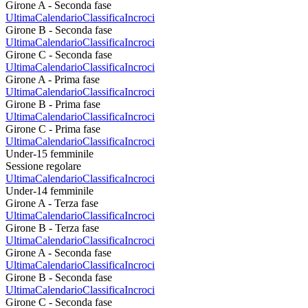
Girone A - Seconda fase
Ultima
Calendario
Classifica
Incroci
Girone B - Seconda fase
Ultima
Calendario
Classifica
Incroci
Girone C - Seconda fase
Ultima
Calendario
Classifica
Incroci
Girone A - Prima fase
Ultima
Calendario
Classifica
Incroci
Girone B - Prima fase
Ultima
Calendario
Classifica
Incroci
Girone C - Prima fase
Ultima
Calendario
Classifica
Incroci
Under-15 femminile
Sessione regolare
Ultima
Calendario
Classifica
Incroci
Under-14 femminile
Girone A - Terza fase
Ultima
Calendario
Classifica
Incroci
Girone B - Terza fase
Ultima
Calendario
Classifica
Incroci
Girone A - Seconda fase
Ultima
Calendario
Classifica
Incroci
Girone B - Seconda fase
Ultima
Calendario
Classifica
Incroci
Girone C - Seconda fase