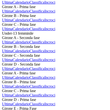
Ultima
Calendario
Classifica
Incroci
Girone A - Prima fase
Ultima
Calendario
Classifica
Incroci
Girone B - Prima fase
Ultima
Calendario
Classifica
Incroci
Girone C - Prima fase
Ultima
Calendario
Classifica
Incroci
Under-13 femminile
Girone A - Seconda fase
Ultima
Calendario
Classifica
Incroci
Girone B - Seconda fase
Ultima
Calendario
Classifica
Incroci
Girone C - Seconda fase
Ultima
Calendario
Classifica
Incroci
Girone D - Seconda fase
Ultima
Calendario
Classifica
Incroci
Girone A - Prima fase
Ultima
Calendario
Classifica
Incroci
Girone B - Prima fase
Ultima
Calendario
Classifica
Incroci
Girone C - Prima fase
Ultima
Calendario
Classifica
Incroci
Girone D - Prima fase
Ultima
Calendario
Classifica
Incroci
Girone E - Prima Fase