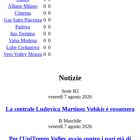
Allianz Milano
0
0
Cisterna
0
0
Gas Sales Piacenza
0
0
Padova
0
0
Itas Trentino
0
0
Valsa Modena
0
0
Lube Civitanova
0
0
Vero Volley Monza
0
0
Notizie
Serie B2
venerdì 7 agosto 2026
La centrale Ludovica Martinez Volskis è rossonera
B Maschile
venerdì 7 agosto 2026
Per l'UniTrento Volley avvio contro i pari età di