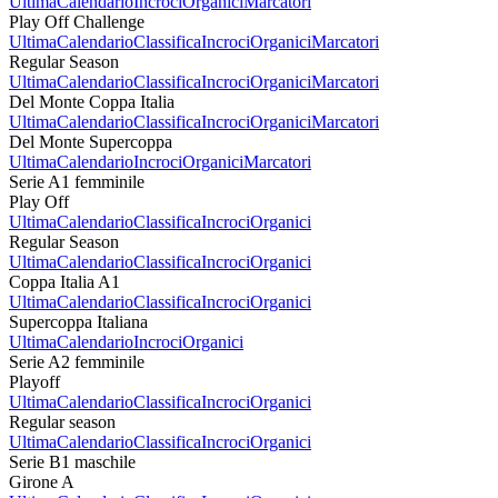
Ultima
Calendario
Incroci
Organici
Marcatori
Play Off Challenge
Ultima
Calendario
Classifica
Incroci
Organici
Marcatori
Regular Season
Ultima
Calendario
Classifica
Incroci
Organici
Marcatori
Del Monte Coppa Italia
Ultima
Calendario
Classifica
Incroci
Organici
Marcatori
Del Monte Supercoppa
Ultima
Calendario
Incroci
Organici
Marcatori
Serie A1 femminile
Play Off
Ultima
Calendario
Classifica
Incroci
Organici
Regular Season
Ultima
Calendario
Classifica
Incroci
Organici
Coppa Italia A1
Ultima
Calendario
Classifica
Incroci
Organici
Supercoppa Italiana
Ultima
Calendario
Incroci
Organici
Serie A2 femminile
Playoff
Ultima
Calendario
Classifica
Incroci
Organici
Regular season
Ultima
Calendario
Classifica
Incroci
Organici
Serie B1 maschile
Girone A