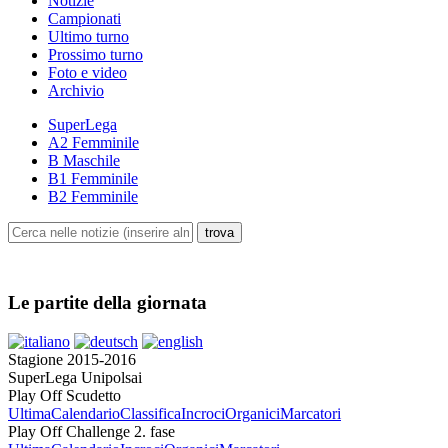
Notizie
Campionati
Ultimo turno
Prossimo turno
Foto e video
Archivio
SuperLega
A2 Femminile
B Maschile
B1 Femminile
B2 Femminile
Le partite della giornata
Stagione 2015-2016
SuperLega Unipolsai
Play Off Scudetto
Ultima
Calendario
Classifica
Incroci
Organici
Marcatori
Play Off Challenge 2. fase