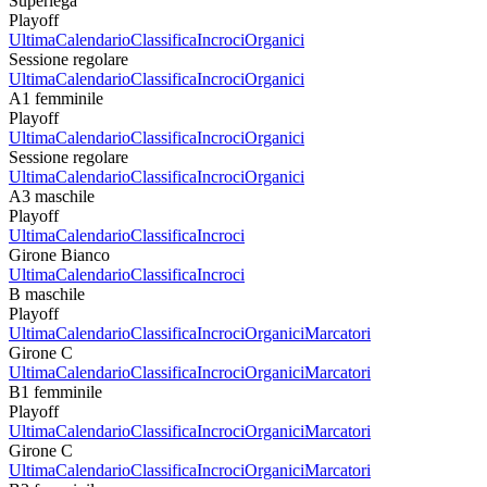
Superlega
Playoff
Ultima
Calendario
Classifica
Incroci
Organici
Sessione regolare
Ultima
Calendario
Classifica
Incroci
Organici
A1 femminile
Playoff
Ultima
Calendario
Classifica
Incroci
Organici
Sessione regolare
Ultima
Calendario
Classifica
Incroci
Organici
A3 maschile
Playoff
Ultima
Calendario
Classifica
Incroci
Girone Bianco
Ultima
Calendario
Classifica
Incroci
B maschile
Playoff
Ultima
Calendario
Classifica
Incroci
Organici
Marcatori
Girone C
Ultima
Calendario
Classifica
Incroci
Organici
Marcatori
B1 femminile
Playoff
Ultima
Calendario
Classifica
Incroci
Organici
Marcatori
Girone C
Ultima
Calendario
Classifica
Incroci
Organici
Marcatori