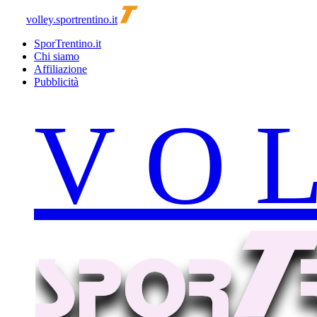
volley.sportrentino.it
SporTrentino.it
Chi siamo
Affiliazione
Pubblicità