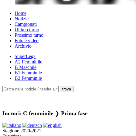
Home
Notizie
Campionati
Ultimo turno
Prossimo turno
Foto e video
Archivio
SuperLega
A2 Femminile
B Maschile
B1 Femminile
B2 Femminile
Incroci: C femminile ❭ Prima fase
Stagione 2020-2021