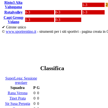
Risto3 Alta
1-3
2
Valsugana
Rotalvolley
0-3
0-3
1-3
Capi Group
1-3
0-3
Volano
✔ Girone unico
©
www.sportrentino.it
- strumenti per i siti sportivi - pagina creata in 
Classifica
SuperLega: Sessione
regolare
Squadra
P
G
Rana Verona
0
0
Tinet Prata
0
0
Sir Susa Perugia
0
0