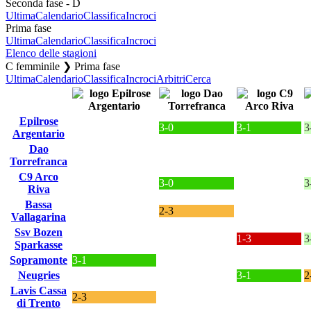
Seconda fase - D
Ultima
Calendario
Classifica
Incroci
Prima fase
Ultima
Calendario
Classifica
Incroci
Elenco delle stagioni
C femminile ❯ Prima fase
Ultima
Calendario
Classifica
Incroci
Arbitri
Cerca
Epilrose
3-0
3-1
3
Argentario
Dao
Torrefranca
C9 Arco
3-0
3
Riva
Bassa
2-3
Vallagarina
Ssv Bozen
1-3
3
Sparkasse
Sopramonte
3-1
Neugries
3-1
2
Lavis Cassa
2-3
di Trento