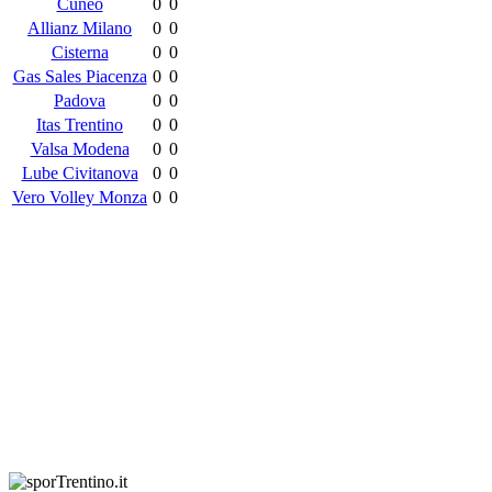
Cuneo
0
0
Allianz Milano
0
0
Cisterna
0
0
Gas Sales Piacenza
0
0
Padova
0
0
Itas Trentino
0
0
Valsa Modena
0
0
Lube Civitanova
0
0
Vero Volley Monza
0
0