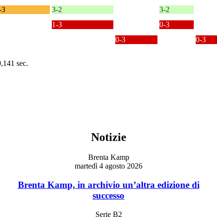
-3
3-2
3-2
1-3
0-3
0-3
0-3
0,141 sec.
Notizie
Brenta Kamp
martedì 4 agosto 2026
Brenta Kamp, in archivio un’altra edizione di
successo
Serie B2