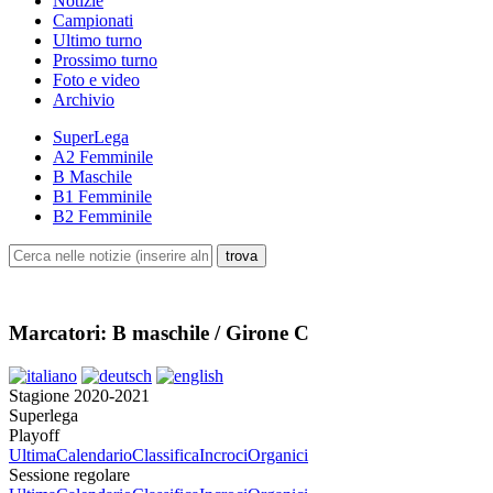
Notizie
Campionati
Ultimo turno
Prossimo turno
Foto e video
Archivio
SuperLega
A2 Femminile
B Maschile
B1 Femminile
B2 Femminile
Marcatori: B maschile / Girone C
Stagione 2020-2021
Superlega
Playoff
Ultima
Calendario
Classifica
Incroci
Organici
Sessione regolare