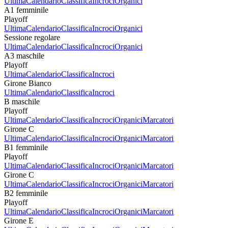
Ultima
Calendario
Classifica
Incroci
Organici
A1 femminile
Playoff
Ultima
Calendario
Classifica
Incroci
Organici
Sessione regolare
Ultima
Calendario
Classifica
Incroci
Organici
A3 maschile
Playoff
Ultima
Calendario
Classifica
Incroci
Girone Bianco
Ultima
Calendario
Classifica
Incroci
B maschile
Playoff
Ultima
Calendario
Classifica
Incroci
Organici
Marcatori
Girone C
Ultima
Calendario
Classifica
Incroci
Organici
Marcatori
B1 femminile
Playoff
Ultima
Calendario
Classifica
Incroci
Organici
Marcatori
Girone C
Ultima
Calendario
Classifica
Incroci
Organici
Marcatori
B2 femminile
Playoff
Ultima
Calendario
Classifica
Incroci
Organici
Marcatori
Girone E