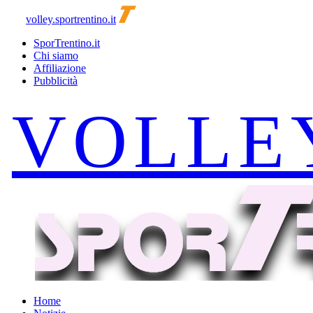
volley.sportrentino.it
SporTrentino.it
Chi siamo
Affiliazione
Pubblicità
Home