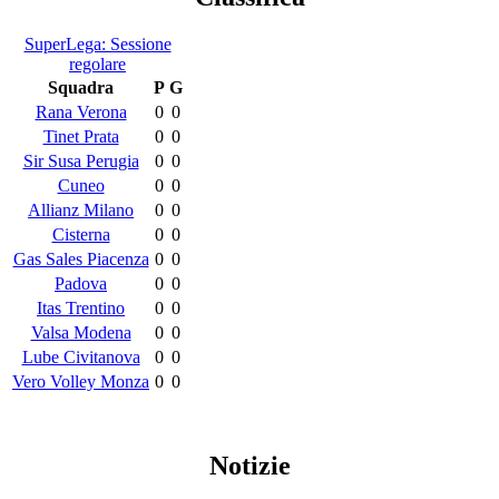
SuperLega: Sessione
regolare
Squadra
P
G
Rana Verona
0
0
Tinet Prata
0
0
Sir Susa Perugia
0
0
Cuneo
0
0
Allianz Milano
0
0
Cisterna
0
0
Gas Sales Piacenza
0
0
Padova
0
0
Itas Trentino
0
0
Valsa Modena
0
0
Lube Civitanova
0
0
Vero Volley Monza
0
0
Notizie