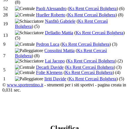
(8)
52
Paoli Alessandro
(
Ks Rent Cercasì Bolghera
)
(6)
28
Hueller Roberto
(
Ks Rent Cercasì Bolghera
)
(8)
Nanfitò Gabriele
(
Ks Rent Cercasì
19
Bolghera
)
(5)
Delladio Mattia
(
Ks Rent Cercasì Bolghera
)
13
(5)
9
Pedron Luca
(
Ks Rent Cercasì Bolghera
)
(3)
Consolini Mattia
(
Ks Rent Cercasì
7
Bolghera
)
(8)
Lai Jacopo
(
Ks Rent Cercasì Bolghera
)
(2)
Decarli Davide
(
Ks Rent Cercasì Bolghera
)
(3)
5
Folie Klemens
(
Ks Rent Cercasì Bolghera
)
(4)
1
Iiriti Davide
(
Ks Rent Cercasì Bolghera
)
(5)
©
www.sportrentino.it
- strumenti per i siti sportivi - pagina creata in
0,031 sec.
Classifica