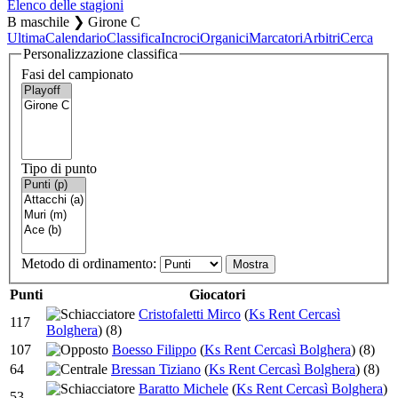
Elenco delle stagioni
B maschile ❯ Girone C
Ultima
Calendario
Classifica
Incroci
Organici
Marcatori
Arbitri
Cerca
Personalizzazione classifica
Fasi del campionato
Tipo di punto
Metodo di ordinamento:
Punti
Giocatori
Cristofaletti Mirco
(
Ks Rent Cercasì
117
Bolghera
)
(8)
107
Boesso Filippo
(
Ks Rent Cercasì Bolghera
)
(8)
64
Bressan Tiziano
(
Ks Rent Cercasì Bolghera
)
(8)
Baratto Michele
(
Ks Rent Cercasì Bolghera
)
53